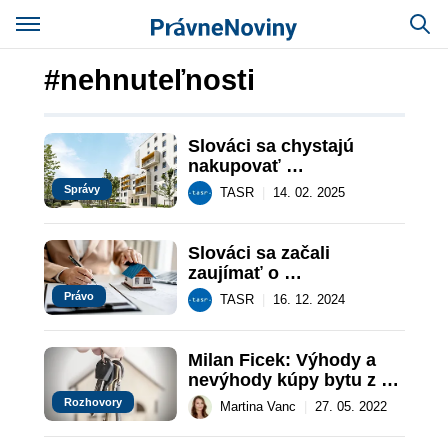
#nehnuteľnosti
Slováci sa chystajú 
nakupovať 
nehnuteľnosti. V 
Správy
TASR
|
14. 02. 2025
prieskume to potvrdilo 
až 23 % ľudí
Slováci sa začali 
zaujímať o 
nehnuteľnosti. Kedy je 
Právo
TASR
|
16. 12. 2024
ideálny čas na kúpu 
nového bývania?
Milan Ficek: Výhody a 
nevýhody kúpy bytu z 
papiera
Rozhovory
Martina Vanc
|
27. 05. 2022