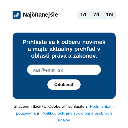
Najčítanejšie
1d
7d
1m
Prihláste sa k odberu noviniek
a majte aktuálny prehľad v
oblasti práva a zákonov.
Odoberať
Stlačením tlačítka „Odoberať“ súhlasíte s
Podmienkami
používania
a
Politikou ochrany súkromia a osobných
údajov