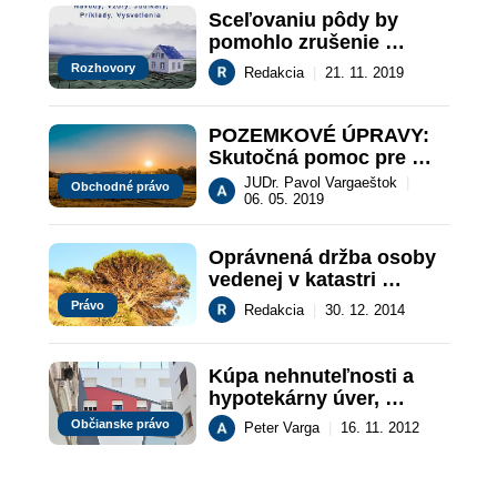
Sceľovaniu pôdy by 
pomohlo zrušenie 
predkupného práva 
Rozhovory
Redakcia
|
21. 11. 2019
(rozhovor)
POZEMKOVÉ ÚPRAVY: 
Skutočná pomoc pre 
slovenských 
JUDr. Pavol Vargaeštok
|
Obchodné právo
poľnohospodárov alebo 
06. 05. 2019
len šanca pre 
konkurenciu?
Oprávnená držba osoby 
vedenej v katastri 
nehnuteľností ako 
Právo
Redakcia
|
30. 12. 2014
vlastník držanej veci 
(stanovisko Najvyššieho 
súdu SR)
Kúpa nehnuteľnosti a 
hypotekárny úver, 
právne a ekonomické 
Občianske právo
Peter Varga
|
16. 11. 2012
riziká