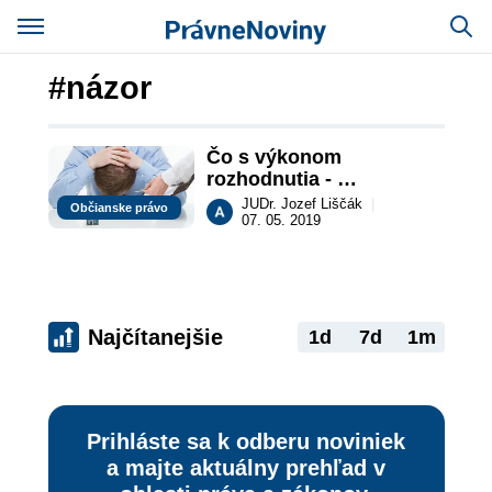
#názor
Čo s výkonom 
rozhodnutia - 
exekúciami?
JUDr. Jozef Liščák
|
Občianske právo
07. 05. 2019
Najčítanejšie
1d
7d
1m
Prihláste sa k odberu noviniek
a majte aktuálny prehľad v