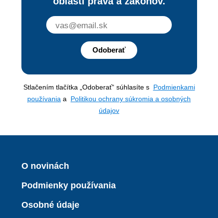
oblasti práva a zákonov.
Odoberať
Stlačením tlačítka „Odoberať“ súhlasíte s
Podmienkami
používania
a
Politikou ochrany súkromia a osobných
údajov
O novinách
Podmienky používania
Osobné údaje