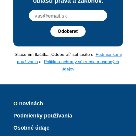
oblasti práva a zákonov.
Odoberať
Stlačením tlačítka „Odoberať“ súhlasíte s
Podmienkami
používania
a
Politikou ochrany súkromia a osobných
údajov
O novinách
Podmienky používania
Osobné údaje