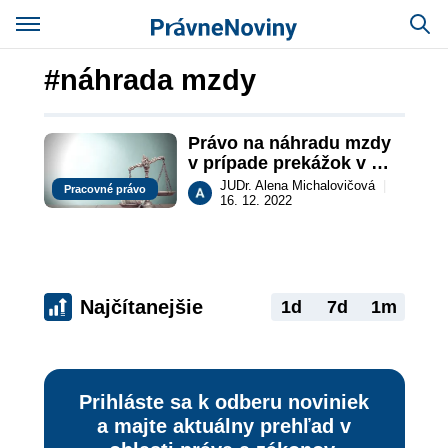
#náhrada mzdy
Právo na náhradu mzdy 
v prípade prekážok v 
práci na strane 
JUDr. Alena Michalovičová
|
Pracovné právo
zamestnávateľa
16. 12. 2022
Najčítanejšie
1d
7d
1m
Prihláste sa k odberu noviniek
a majte aktuálny prehľad v