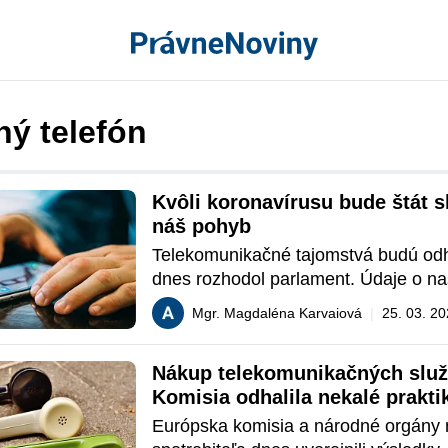
ný telefón
Kvôli koronavírusu bude štát s
náš pohyb
Telekomunikačné tajomstvá budú odha
dnes rozhodol parlament. Údaje o n
získané od mobilných operátorov bud
Mgr. Magdaléna Karvaiová
|
25. 03. 2
sprístupnené Úradu verejného zdravot
s cieľom zmierniť dopady koronavírus
Nákup telekomunikačných služi
Slovensku. Pozrite sa, čo všetko o n
Komisia odhalila nekalé prakti
štátna inštitúcia vedieť.
Európska komisia a národné orgány 