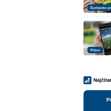
Európske p
Právo
Najčíta
P