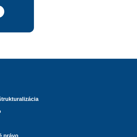
trukturalizácia
o
é právo