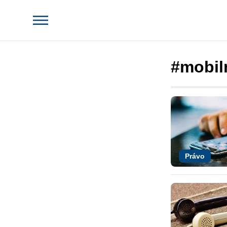
#mobil
Právo