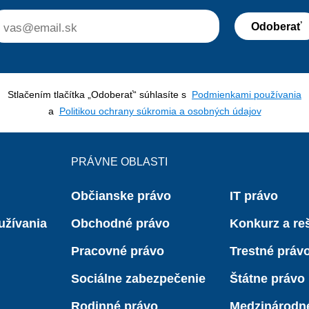
Odoberať
Stlačením tlačítka „Odoberať“ súhlasíte s
Podmienkami používania
a
Politikou ochrany súkromia a osobných údajov
PRÁVNE OBLASTI
Občianske právo
IT právo
užívania
Obchodné právo
Konkurz a reš
Pracovné právo
Trestné práv
Sociálne zabezpečenie
Štátne právo
Rodinné právo
Medzinárodn