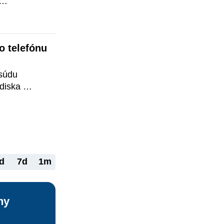
h lokalít, 
 
io a video 
 telefónu 
súdu 
diska 
azov 
o telefónu 
.
d
7d
1m
ny