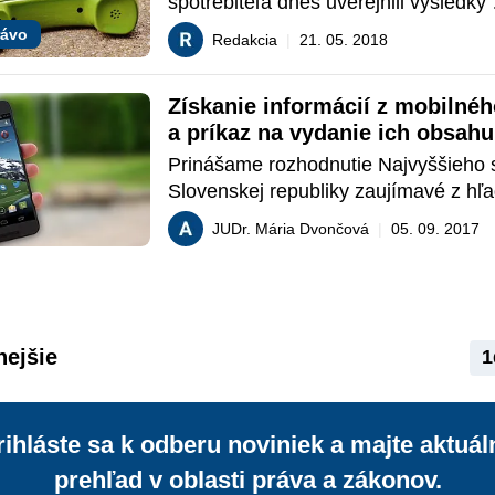
spotrebiteľa dnes uverejnili výsledky 
celoeurópskeho skríningu 207 webovýc
rávo
Redakcia
|
21. 05. 2018
ktoré ponúkajú služby telefonovania v
pevnej/mobilnej sieti, internetu či aud
Získanie informácií z mobilného
streamingu.
a príkaz na vydanie ich obsahu
Prinášame rozhodnutie Najvyššieho 
Slovenskej republiky zaujímavé z hľa
procesných úkonov pri získavaní dôk
JUDr. Mária Dvončová
|
05. 09. 2017
z odňatého, resp. vydaného mobilnéh
ako veci dôležitej pre trestné konanie
nejšie
1
rihláste sa k odberu noviniek a majte aktuál
prehľad v oblasti práva a zákonov.