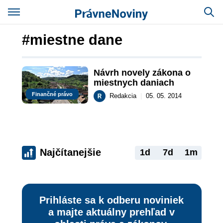
#miestne dane
Návrh novely zákona o 
miestnych daniach
Finančné právo
Redakcia
|
05. 05. 2014
Najčítanejšie
1d
7d
1m
Prihláste sa k odberu noviniek
a majte aktuálny prehľad v