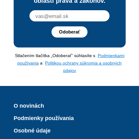
oblasti práva a zákonov.
Odoberať
Stlačením tlačítka „Odoberať“ súhlasíte s
Podmienkami
používania
a
Politikou ochrany súkromia a osobných
údajov
O novinách
Podmienky používania
Osobné údaje