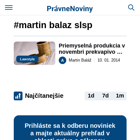
#martin balaz slsp
Priemyselná produkcia v 
novembri prekvapivo 
rástla dvojciferným 
Lawstyle
Martin Baláž
|
10. 01. 2014
číslom
Najčítanejšie
1d
7d
1m
Prihláste sa k odberu noviniek
a majte aktuálny prehľad v