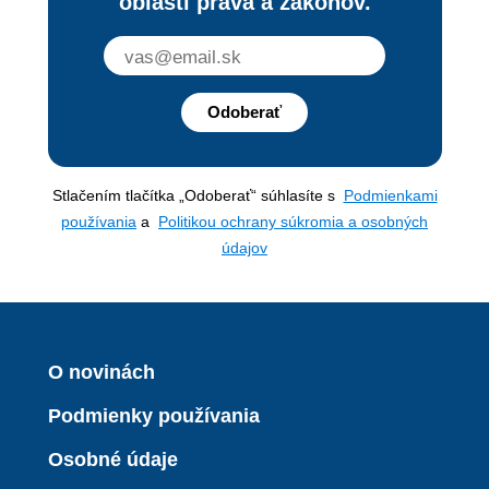
oblasti práva a zákonov.
Odoberať
Stlačením tlačítka „Odoberať“ súhlasíte s
Podmienkami
používania
a
Politikou ochrany súkromia a osobných
údajov
O novinách
Podmienky používania
Osobné údaje