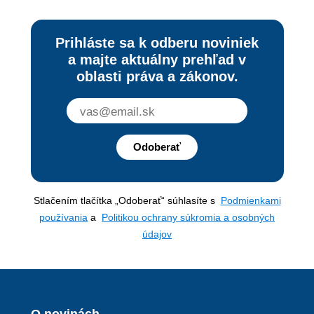
Prihláste sa k odberu noviniek
a majte aktuálny prehľad v
oblasti práva a zákonov.
Odoberať
Stlačením tlačítka „Odoberať“ súhlasíte s
Podmienkami
používania
a
Politikou ochrany súkromia a osobných
údajov