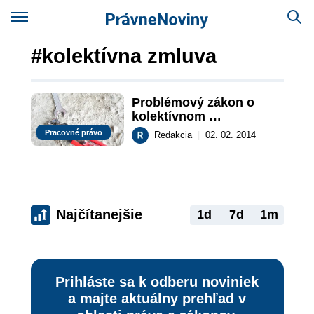
#kolektívna zmluva
Problémový zákon o 
kolektívnom 
vyjednávaní: Je 
Pracovné právo
Redakcia
|
02. 02. 2014
Richterova novela 
protiústavná?
Najčítanejšie
1d
7d
1m
Prihláste sa k odberu noviniek
a majte aktuálny prehľad v