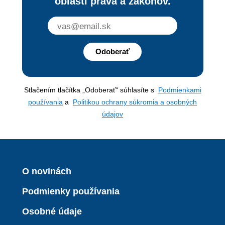
oblasti práva a zákonov.
Odoberať
Stlačením tlačítka „Odoberať“ súhlasíte s
Podmienkami
používania
a
Politikou ochrany súkromia a osobných
údajov
O novinách
Podmienky používania
Osobné údaje