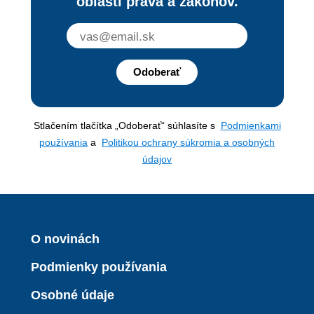
oblasti práva a zákonov.
Odoberať
Stlačením tlačítka „Odoberať“ súhlasíte s
Podmienkami
používania
a
Politikou ochrany súkromia a osobných
údajov
O novinách
Podmienky používania
Osobné údaje