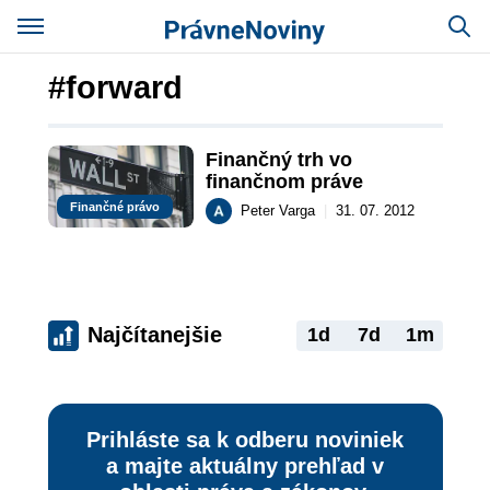
#forward
Finančný trh vo 
finančnom práve
Finančné právo
Peter Varga
|
31. 07. 2012
Najčítanejšie
1d
7d
1m
Prihláste sa k odberu noviniek
a majte aktuálny prehľad v