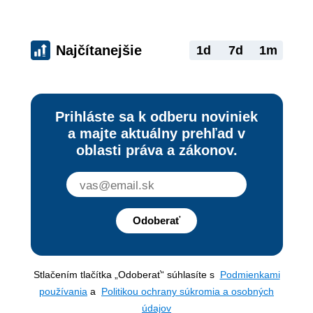
Najčítanejšie
1d
7d
1m
Prihláste sa k odberu noviniek
a majte aktuálny prehľad v
oblasti práva a zákonov.
Odoberať
Stlačením tlačítka „Odoberať“ súhlasíte s
Podmienkami
používania
a
Politikou ochrany súkromia a osobných
údajov