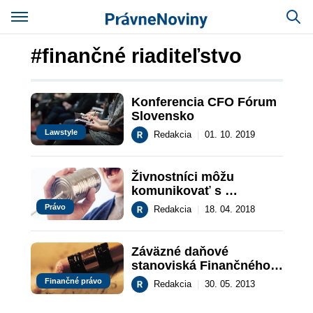
#finančné riaditeľstvo
Konferencia CFO Fórum 
Slovensko
Lawstyle
Redakcia
|
01. 10. 2019
Živnostníci môžu 
komunikovať s 
finančnou správou cez 
Právo
Redakcia
|
18. 04. 2018
elektronický občiansky
Záväzné daňové 
stanoviská Finančného 
riaditeľstva Slovenskej 
Finančné právo
Redakcia
|
30. 05. 2013
republiky