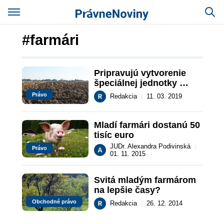
#farmári
Pripravujú vytvorenie 
špeciálnej jednotky 
envirokriminality
Právo
Redakcia
|
11. 03. 2019
Mladí farmári dostanú 50 
tisíc euro
JUDr. Alexandra Podivinská
|
Právo
01. 11. 2015
Svitá mladým farmárom 
na lepšie časy?
Obchodné právo
Redakcia
|
26. 12. 2014