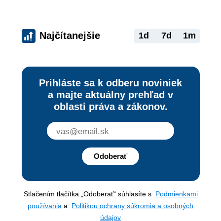
Najčítanejšie
1d
7d
1m
Prihláste sa k odberu noviniek
a majte aktuálny prehľad v
oblasti práva a zákonov.
Odoberať
Stlačením tlačítka „Odoberať“ súhlasíte s
Podmienkami
používania
a
Politikou ochrany súkromia a osobných
údajov