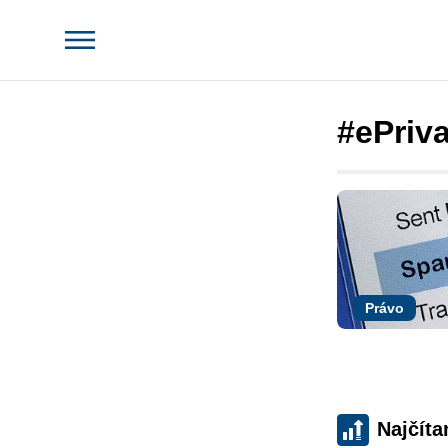
#ePriv
Právo
Najčíta