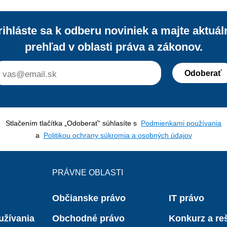
rihláste sa k odberu noviniek a majte aktuál
prehľad v oblasti práva a zákonov.
Odoberať
Stlačením tlačítka „Odoberať“ súhlasíte s
Podmienkami používania
a
Politikou ochrany súkromia a osobných údajov
PRÁVNE OBLASTI
Občianske právo
IT právo
užívania
Obchodné právo
Konkurz a reš