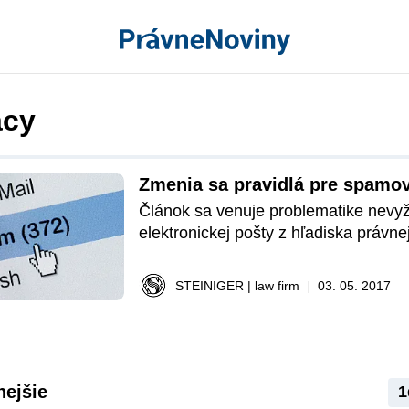
acy
Zmenia sa pravidlá pre spamo
Článok sa venuje problematike nevyž
elektronickej pošty z hľadiska právnej
ktorá tento jav najviac zasahuje, prič
ferenda poukazuje tiež na niektoré po
STEINIGER | law firm
|
03. 05. 2017
zmeny, ktoré prinesie nové e-Privacy 
od mája 2018.
nejšie
1