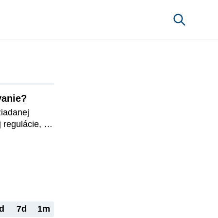
vanie?
iadanej 
 regulácie, 
om de lege 
dstatné 
nariadenie 
d
7d
1m