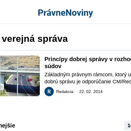
 verejná správa
Princípy dobrej správy v rozho
súdov
Základným právnym rámcom, ktorý up
dobrú správu je odporúčanie CM/Rec 
Výboru ministrov členských štátov R
Redakcia
|
22. 02. 2014
z 20. júna 2007 o dobrej verejnej sprá
Súkromné osoby majú právo, aby orgá
správy konali v súlade s princípmi, na
ktorých sú vybudované. Aj v súčasnej 
možno badať, že súdy čoraz viac odk
nejšie
1
tieto princípy.