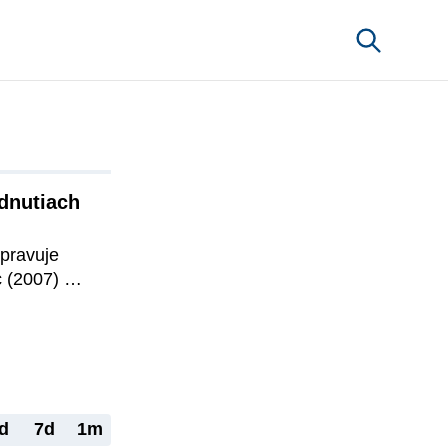
dnutiach 
ravuje 
(2007) 
ady Európy 
ve. 
ny verejnej 
 základe 
judikatúre 
azujú na 
d
7d
1m