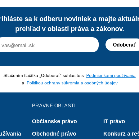
rihláste sa k odberu noviniek a majte aktuál
prehľad v oblasti práva a zákonov.
Odoberať
Stlačením tlačítka „Odoberať“ súhlasíte s
Podmienkami používania
a
Politikou ochrany súkromia a osobných údajov
PRÁVNE OBLASTI
Občianske právo
IT právo
užívania
Obchodné právo
Konkurz a reš