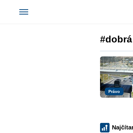
#dobrá
Právo
Najčíta