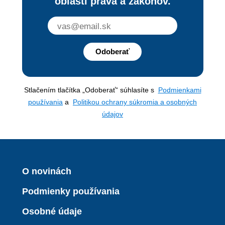
oblasti práva a zákonov.
Odoberať
Stlačením tlačítka „Odoberať“ súhlasíte s
Podmienkami
používania
a
Politikou ochrany súkromia a osobných
údajov
O novinách
Podmienky používania
Osobné údaje