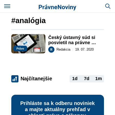
#analógia
Český ústavný súd si 
posvietil na právne 
záruky, ktoré poskytujú 
Právo
Redakcia
|
19. 07. 2020
online médiá
Najčítanejšie
1d
7d
1m
Prihláste sa k odberu noviniek
a majte aktuálny prehľad v