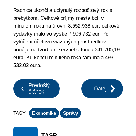
Radnica ukončila uplynulý rozpočtový rok s
prebytkom. Celkové príjmy mesta boli v
minulom roku na úrovni 8.552.938 eur, celkové
výdavky malo vo výške 7 906 732 eur. Po
vylúčení účelovo viazaných prostriedkov
použije na tvorbu rezervného fondu 341 705,19
eura. Ku koncu minulého roka tam mala 493
532,02 eura.
Predošlý
Ďalej
článok
TAGY:
Ekonomika
Správy
TASR