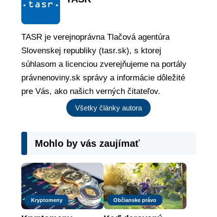
TASR je verejnoprávna Tlačová agentúra
Slovenskej republiky (tasr.sk), s ktorej
súhlasom a licenciou zverejňujeme na portály
právnenoviny.sk správy a informácie dôležité
pre Vás, ako našich verných čitateľov.
Všetky články autora
Mohlo by vás zaujímať
Kryptomeny
Občianske právo