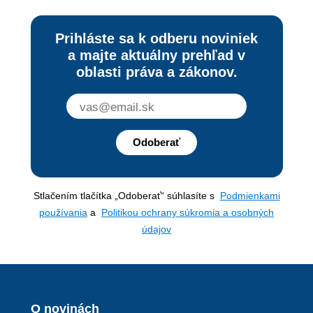
Prihláste sa k odberu noviniek
a majte aktuálny prehľad v
oblasti práva a zákonov.
Odoberať
Stlačením tlačítka „Odoberať“ súhlasíte s
Podmienkami
používania
a
Politikou ochrany súkromia a osobných
údajov
O novinách