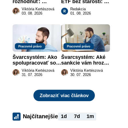
rozhodnúť: 
ETF bez starostí: 
nahradenie prejavu 
Investičné plány, 
Viktória Kertészová
Redakcia
vôle súdom v 
ktoré urobia prácu 
03. 08. 2026
01. 08. 2026
záujme dieťaťa
za vás
Pracovné právo
Pracovné právo
Švarcsystém: Ako 
Švarcsystém: Aké 
spolupracovať so 
sankcie vám hrozia 
živnostníkom 
a prečo nestačí 
Viktória Kertészová
Viktória Kertészová
legálne a bez 
zaplatiť pokutu?
31. 07. 2026
30. 07. 2026
rizika?
Zobraziť viac článkov
Najčítanejšie
1d
7d
1m