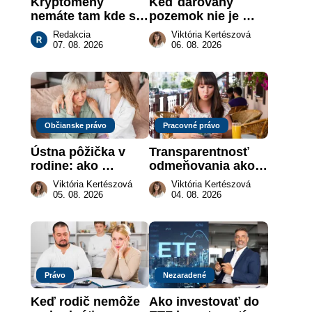
Kryptomeny 
Keď darovaný 
nemáte tam kde si 
pozemok nie je 
myslíte: Viete, kde 
„hotová vec“: kedy 
Redakcia
Viktória Kertészová
sa naozaj 
môže darca žiadať 
07. 08. 2026
06. 08. 2026
nachádzajú?
dar späť
Občianske právo
Pracovné právo
Ústna pôžička v 
Transparentnosť 
rodine: ako 
odmeňovania ako 
vymôcť peniaze, 
právna povinnosť: 
Viktória Kertészová
Viktória Kertészová
keď na papieri nie 
revolúcia na 
05. 08. 2026
04. 08. 2026
je takmer nič
slovenskom trhu 
práce
Právo
Nezaradené
Keď rodič nemôže 
Ako investovať do 