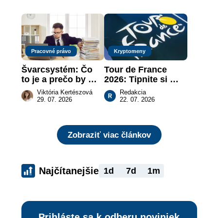
rizika?
Pracovné právo
Kryptomeny
Švarcsystém: Čo 
Tour de France 
to je a prečo by 
2026: Tipnite si 
vás to malo 
pódium etapy a 
Viktória Kertészová
Redakcia
zaujímať
získajte podiel z 2 
29. 07. 2026
22. 07. 2026
000 €
Zobraziť viac článkov
Najčítanejšie
1d
7d
1m
Prihláste sa k odberu noviniek