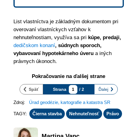
List vlastníctva je základným dokumentom pri
overovaní vlastníckych vzťahov k
nehnuteľnostiam, využíva sa pri
kúpe, predaji,
dedičskom konaní
, súdnych sporoch,
vybavovaní hypotekárneho úveru
a iných
právnych úkonoch.
Pokračovanie na ďalšej strane
Späť
Strana
1
/ 2
Ďalej
Zdroj:
Úrad geodézie, kartografie a katastra SR
TAGY:
Čierna stavba
Nehnuteľnosť
Právo
Martina Vanc