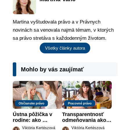
Martina vyštudovala právo a v Právnych
novinách sa venovala najmä témam, v ktorých
sa právo stretáva s každodenným životom.
Všetky články autora
Mohlo by vás zaujímať
Občianske právo
Pracovné právo
Ústna pôžička v 
Transparentnosť 
rodine: ako 
odmeňovania ako 
vymôcť peniaze, 
právna povinnosť: 
Viktória Kertészová
Viktória Kertészová