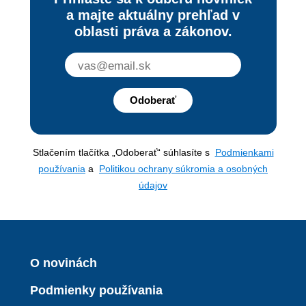
a majte aktuálny prehľad v
oblasti práva a zákonov.
Odoberať
Stlačením tlačítka „Odoberať“ súhlasíte s
Podmienkami
používania
a
Politikou ochrany súkromia a osobných
údajov
O novinách
Podmienky používania