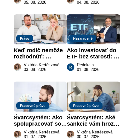
keď na papieri nie 
revolúcia na 
05. 08. 2026
04. 08. 2026
je takmer nič
slovenskom trhu 
práce
Právo
Nezaradené
Keď rodič nemôže 
Ako investovať do 
rozhodnúť: 
ETF bez starostí: 
nahradenie prejavu 
Investičné plány, 
Viktória Kertészová
Redakcia
vôle súdom v 
ktoré urobia prácu 
03. 08. 2026
01. 08. 2026
záujme dieťaťa
za vás
Pracovné právo
Pracovné právo
Švarcsystém: Ako 
Švarcsystém: Aké 
spolupracovať so 
sankcie vám hrozia 
živnostníkom 
a prečo nestačí 
Viktória Kertészová
Viktória Kertészová
legálne a bez 
zaplatiť pokutu?
31. 07. 2026
30. 07. 2026