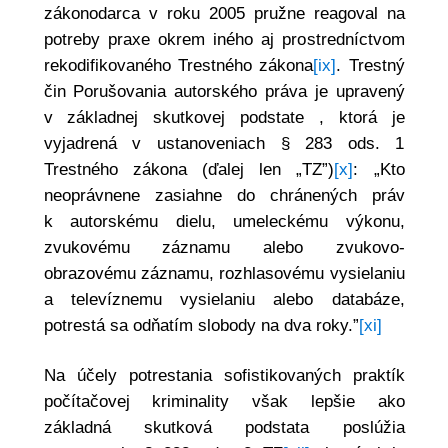
zákonodarca v roku 2005 pružne reagoval na
potreby praxe okrem iného aj prostredníctvom
rekodifikovaného Trestného zákona
[ix]
. Trestný
čin Porušovania autorského práva je upravený
v základnej skutkovej podstate , ktorá je
vyjadrená v ustanoveniach § 283 ods. 1
Trestného zákona (ďalej len „TZ”)
[x]
: „Kto
neoprávnene zasiahne do chránených práv
k autorskému dielu, umeleckému výkonu,
zvukovému záznamu alebo zvukovo-
obrazovému záznamu, rozhlasovému vysielaniu
a televíznemu vysielaniu alebo databáze,
potrestá sa odňatím slobody na dva roky.”
[xi]
Na účely potrestania sofistikovaných praktík
počítačovej kriminality však lepšie ako
základná skutková podstata poslúžia