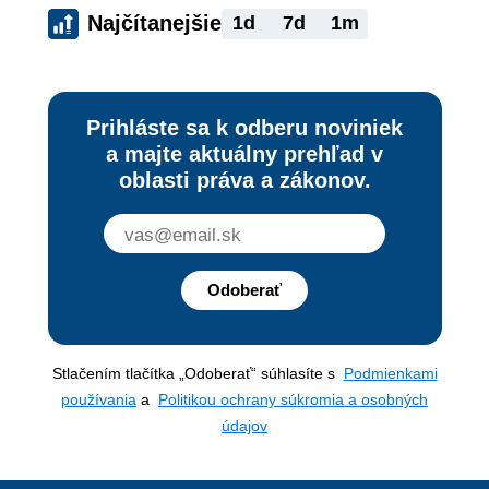
Najčítanejšie
1d
7d
1m
Prihláste sa k odberu noviniek
a majte aktuálny prehľad v
oblasti práva a zákonov.
Odoberať
Stlačením tlačítka „Odoberať“ súhlasíte s
Podmienkami
používania
a
Politikou ochrany súkromia a osobných
údajov