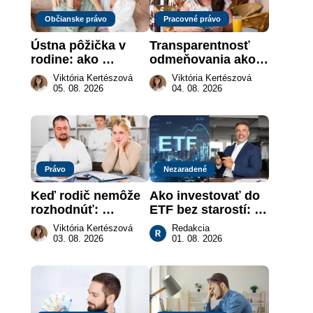
Občianske právo
Pracovné právo
Ústna pôžička v 
Transparentnosť 
rodine: ako 
odmeňovania ako 
vymôcť peniaze, 
právna povinnosť: 
Viktória Kertészová
Viktória Kertészová
keď na papieri nie 
revolúcia na 
05. 08. 2026
04. 08. 2026
je takmer nič
slovenskom trhu 
práce
Právo
Nezaradené
Keď rodič nemôže 
Ako investovať do 
rozhodnúť: 
ETF bez starostí: 
nahradenie prejavu 
Investičné plány, 
Viktória Kertészová
Redakcia
vôle súdom v 
ktoré urobia prácu 
03. 08. 2026
01. 08. 2026
záujme dieťaťa
za vás