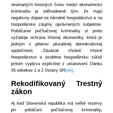
skúmaných trestných činov medzi ekonomickú
kriminalitu je odôvodnené tým, že majú
negatívny dopad na národné hospodárstvo a na
hospodárske záujmy oprávnených subjektov.
Potláčanie počítačovej kriminality si preto
vyžaduje ochrana trhovej ekonomiky, ktorá je
jedným z pilierov pluralitnej demokratickej
spoločnosti. Záväzok chrániť trhové
hospodárstvo a osobitne hospodársku súťaž
pritom vyplýva explicitne z ustanovení článku
55 odsekov 1 a 2 Ústavy SR
[viii]
.
Rekodifikovaný Trestný
zákon
Aj keď Slovenská republika má veľké rezervy
pri potláčaní počítačovej kriminality,