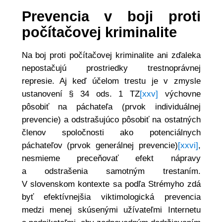
Prevencia v boji proti
počítačovej kriminalite
Na boj proti počítačovej kriminalite ani zďaleka
nepostačujú prostriedky trestnoprávnej
represie. Aj keď účelom trestu je v zmysle
ustanovení § 34 ods. 1 TZ
[xxv]
výchovne
pôsobiť na páchateľa (prvok individuálnej
prevencie) a odstrašujúco pôsobiť na ostatných
členov spoločnosti ako potenciálnych
páchateľov (prvok generálnej prevencie)
[xxvi]
,
nesmieme preceňovať efekt nápravy
a odstrašenia samotným trestaním.
V slovenskom kontexte sa podľa Strémyho zdá
byť efektívnejšia viktimologická prevencia
medzi menej skúsenými užívateľmi Internetu