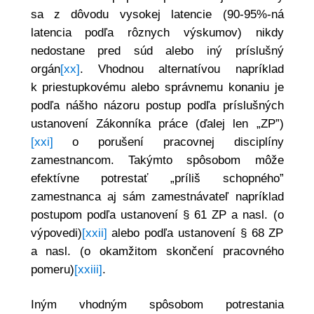
sa z dôvodu vysokej latencie (90-95%-ná
latencia podľa rôznych výskumov) nikdy
nedostane pred súd alebo iný príslušný
orgán
[xx]
. Vhodnou alternatívou napríklad
k priestupkovému alebo správnemu konaniu je
podľa nášho názoru postup podľa príslušných
ustanovení Zákonníka práce (ďalej len „ZP”)
[xxi]
o porušení pracovnej disciplíny
zamestnancom. Takýmto spôsobom môže
efektívne potrestať „príliš schopného”
zamestnanca aj sám zamestnávateľ napríklad
postupom podľa ustanovení § 61 ZP a nasl. (o
výpovedi)
[xxii]
alebo podľa ustanovení § 68 ZP
a nasl. (o okamžitom skončení pracovného
pomeru)
[xxiii]
.
Iným vhodným spôsobom potrestania