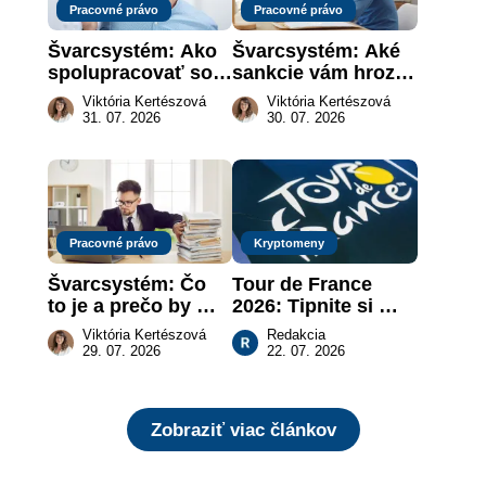
Pracovné právo
Pracovné právo
Švarcsystém: Ako 
Švarcsystém: Aké 
spolupracovať so 
sankcie vám hrozia 
živnostníkom 
a prečo nestačí 
Viktória Kertészová
Viktória Kertészová
legálne a bez 
zaplatiť pokutu?
31. 07. 2026
30. 07. 2026
rizika?
Pracovné právo
Kryptomeny
Švarcsystém: Čo 
Tour de France 
to je a prečo by 
2026: Tipnite si 
vás to malo 
pódium etapy a 
Viktória Kertészová
Redakcia
zaujímať
získajte podiel z 2 
29. 07. 2026
22. 07. 2026
000 €
Zobraziť viac článkov