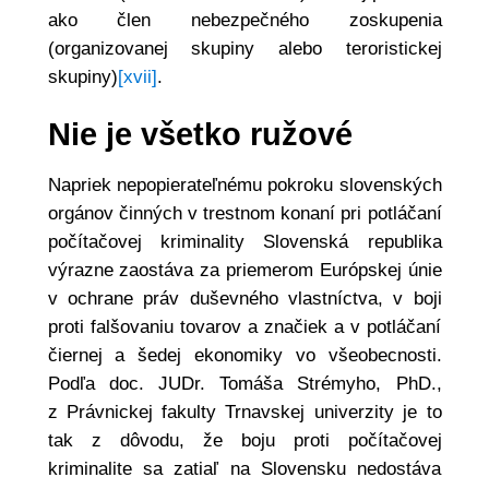
ako člen nebezpečného zoskupenia
(organizovanej skupiny alebo teroristickej
skupiny)
[xvii]
.
Nie je všetko ružové
Napriek nepopierateľnému pokroku slovenských
orgánov činných v trestnom konaní pri potláčaní
počítačovej kriminality Slovenská republika
výrazne zaostáva za priemerom Európskej únie
v ochrane práv duševného vlastníctva, v boji
proti falšovaniu tovarov a značiek a v potláčaní
čiernej a šedej ekonomiky vo všeobecnosti.
Podľa doc. JUDr. Tomáša Strémyho, PhD.,
z Právnickej fakulty Trnavskej univerzity je to
tak z dôvodu, že boju proti počítačovej
kriminalite sa zatiaľ na Slovensku nedostáva