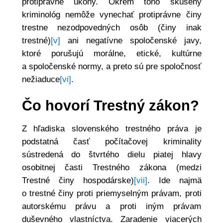
protiprávne úkony. Okrem toho skúsený
kriminológ nemôže vynechať protiprávne činy
trestne nezodpovedných osôb (činy inak
trestné)
[v]
ani negatívne spoločenské javy,
ktoré porušujú morálne, etické, kultúrne
a spoločenské normy, a preto sú pre spoločnosť
nežiaduce
[vi]
.
Čo hovorí Trestný zákon?
Z hľadiska slovenského trestného práva je
podstatná časť počítačovej kriminality
sústredená do štvrtého dielu piatej hlavy
osobitnej časti Trestného zákona (medzi
Trestné činy hospodárske)
[vii]
. Ide najmä
o trestné činy proti priemyselným právam, proti
autorskému právu a proti iným právam
duševného vlastníctva. Zaradenie viacerých