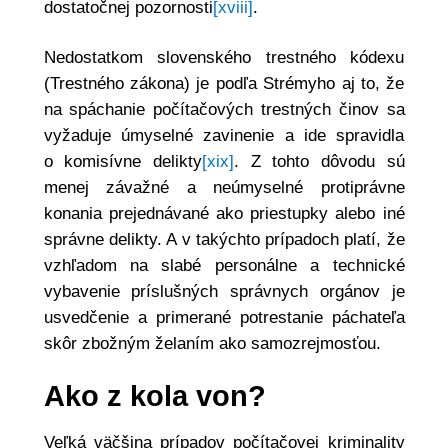
dostatočnej pozornosti
[xviii]
.
Nedostatkom slovenského trestného kódexu
(Trestného zákona) je podľa Strémyho aj to, že
na spáchanie počítačových trestných činov sa
vyžaduje úmyselné zavinenie a ide spravidla
o komisívne delikty
[xix]
. Z tohto dôvodu sú
menej závažné a neúmyselné protiprávne
konania prejednávané ako priestupky alebo iné
správne delikty. A v takýchto prípadoch platí, že
vzhľadom na slabé personálne a technické
vybavenie príslušných správnych orgánov je
usvedčenie a primerané potrestanie páchateľa
skôr zbožným želaním ako samozrejmosťou.
Ako z kola von?
Veľká väčšina prípadov počítačovej kriminality