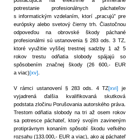
postačujúca na efektívne a primerané
potrestanie profesionálnych páchateľov
s informatickým vzdelaním, ktorí „pracujú” pre
európsky alebo svetový čierny trh. Čiastočnou
odpoveďou na obrovské škody páchané
profesionálmi sú ustanovenia § 283 ods. 3 TZ,
ktoré využitie vyššej trestnej sadzby 1 až 5
rokov trestu odňatia slobody spájajú so
spôsobením značnej škody (26 600,- EUR
a viac)
[xv]
.
V rámci ustanovení § 283 ods. 4 TZ
[xvi]
je
vyjadrená ďalšia kvalifikovaná skutková
podstata zločinu Porušovania autorského práva.
Trestom odňatia slobody na tri až osem rokov
sa potresce páchateľ, ktorý svojím zavineným
protiprávnym konaním spôsobí škodu veľkého
rozsahu (133.000,- EUR a viac), ako aj páchateľ