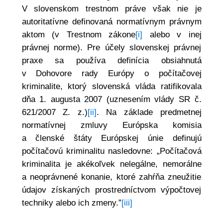
V slovenskom trestnom práve však nie je
autoritatívne definovaná normatívnym právnym
aktom (v Trestnom zákone
[i]
alebo v inej
právnej norme). Pre účely slovenskej právnej
praxe sa používa definícia obsiahnutá
v Dohovore rady Európy o počítačovej
kriminalite, ktorý slovenská vláda ratifikovala
dňa 1. augusta 2007 (uznesením vlády SR č.
621/2007 Z. z.)
[ii]
. Na základe predmetnej
normatívnej zmluvy Európska komisia
a členské štáty Európskej únie definujú
počítačovú kriminalitu nasledovne: „Počítačová
kriminalita je akékoľvek nelegálne, nemorálne
a neoprávnené konanie, ktoré zahŕňa zneužitie
údajov získaných prostredníctvom výpočtovej
techniky alebo ich zmeny.”
[iii]