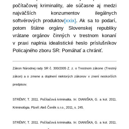
počítačovej kriminality, ale súčasne aj medzi
najväčších konzumentov ilegálnych
softvérových produktov
[xxix]
. Ak sa to podarí,
potom štátne orgány Slovenskej republiky
vrátane orgánov činných v trestnom konaní
v praxi naplnia idealistické heslo príslušníkov
Policajného zboru SR: Pomáhať a chrániť.
Zákon Národnej rady SR č. 300/2005 Z. z. o Trestnom zákone (Trestný
zákon) a o zmene a doplnení niektorých zákonov v znení neskorších
predpisov.
STRÉMY, T. 2011. Počítačová kriminalita. In: DIANIŠKA, G. a kol. 2011.
Kriminológia. Plzeň: Aleš Čeněk s.r.o., 2011, s. 245.
STRÉMY, T. 2011. Počítačová kriminalita. In: DIANIŠKA, G. a kol. 2011.