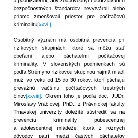
a podnikateľmi, aby zodpovedným dodržiavaním
bezpečnostných štandardov nevytvárali alebo
priamo zmenšovali priestor pre počítačovú
kriminalitu
[xxvii]
.
Osobitný význam má osobitná prevencia pri
rizikových skupinách, ktoré sa môžu stať
obeťami alebo páchateľmi počítačovej
kriminality. V slovenských podmienkach sú
podľa Strémyho rizikovou skupinou najmä mladí
muži vo veku od 15 do 30 rokov, ktorí páchajú
prevažnú väčšinu počítačových trestných
činov
[xxviii]
. Okrem toho je podľa doc. JUDr.
Miroslavy Vráblovej, PhD., z Právnickej fakulty
Trnavskej univerzity dôležité sústrediť sa na
prevenciu kriminality pubescentnej
a adolescentnej mládeže, ktorá z rôznych
dôvodov patrí medzi častých páchateľov