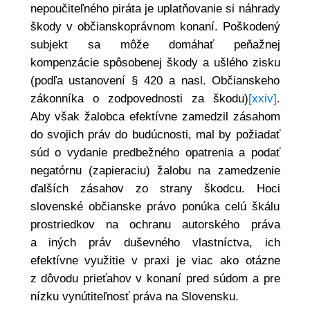
nepoučiteľného piráta je uplatňovanie si náhrady
škody v občianskoprávnom konaní. Poškodený
subjekt sa môže domáhať peňažnej
kompenzácie spôsobenej škody a ušlého zisku
(podľa ustanovení § 420 a nasl. Občianskeho
zákonníka o zodpovednosti za škodu)
[xxiv]
.
Aby však žalobca efektívne zamedzil zásahom
do svojich práv do budúcnosti, mal by požiadať
súd o vydanie predbežného opatrenia a podať
negatórnu (zapieraciu) žalobu na zamedzenie
ďalších zásahov zo strany škodcu. Hoci
slovenské občianske právo ponúka celú škálu
prostriedkov na ochranu autorského práva
a iných práv duševného vlastníctva, ich
efektívne využitie v praxi je viac ako otázne
z dôvodu prieťahov v konaní pred súdom a pre
nízku vynútiteľnosť práva na Slovensku.