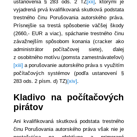
ustanovenia § 283 ods. 2 TZ
[xii]
, ktorými je
vyjadrená prvá kvalifikovaná skutková podstata
trestného činu Porušovania autorského práva.
Prísnejšie sa trestá spôsobenie väčšej škody
(2660,- EUR a viac), spáchanie trestného činu
závažnejším spôsobom konania (cracker ako
administrátor počítačovej siete), ďalej
z osobitného motívu (pomsta zamestnávateľovi)
[xiii]
a porušovanie autorského práva s využitím
počítačových systémov (podľa ustanovení §
283 ods. 2 písm. d) TZ)
[xiv]
.
Kladivo na počítačových
pirátov
Ani kvalifikovaná skutková podstata trestného
činu Porušovania autorského práva však nie je