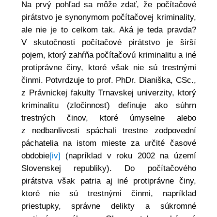
Na prvý pohľad sa môže zdať, že počítačové
pirátstvo je synonymom počítačovej kriminality,
ale nie je to celkom tak. Aká je teda pravda?
V skutočnosti počítačové pirátstvo je širší
pojem, ktorý zahŕňa počítačovú kriminalitu a iné
protiprávne činy, ktoré však nie sú trestnými
činmi. Potvrdzuje to prof. PhDr. Dianiška, CSc.,
z Právnickej fakulty Trnavskej univerzity, ktorý
kriminalitu (zločinnosť) definuje ako súhrn
trestných činov, ktoré úmyselne alebo
z nedbanlivosti spáchali trestne zodpovední
páchatelia na istom mieste za určité časové
obdobie
[iv]
(napríklad v roku 2002 na území
Slovenskej republiky). Do počítačového
pirátstva však patria aj iné protiprávne činy,
ktoré nie sú trestnými činmi, napríklad
priestupky, správne delikty a súkromné