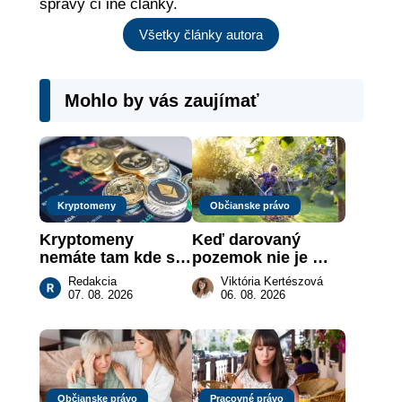
správy či iné články.
Všetky články autora
Mohlo by vás zaujímať
Kryptomeny
Občianske právo
Kryptomeny 
Keď darovaný 
nemáte tam kde si 
pozemok nie je 
myslíte: Viete, kde 
„hotová vec“: kedy 
Redakcia
Viktória Kertészová
sa naozaj 
môže darca žiadať 
07. 08. 2026
06. 08. 2026
nachádzajú?
dar späť
Občianske právo
Pracovné právo