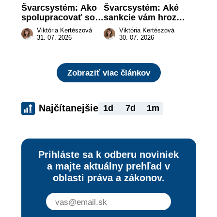
Švarcsystém: Ako 
Švarcsystém: Aké 
spolupracovať so 
sankcie vám hrozia 
živnostníkom 
a prečo nestačí 
Viktória Kertészová
Viktória Kertészová
legálne a bez 
zaplatiť pokutu?
31. 07. 2026
30. 07. 2026
rizika?
Zobraziť viac článkov
Najčítanejšie
1d
7d
1m
Prihláste sa k odberu noviniek
a majte aktuálny prehľad v
oblasti práva a zákonov.