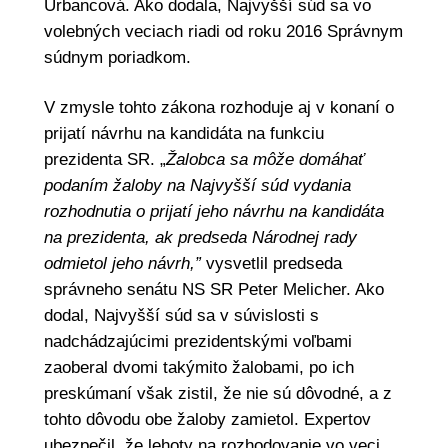
Urbancová. Ako dodala, Najvyšší súd sa vo
volebných veciach riadi od roku 2016 Správnym
súdnym poriadkom.
V zmysle tohto zákona rozhoduje aj v konaní o
prijatí návrhu na kandidáta na funkciu
prezidenta SR. „
Žalobca sa môže domáhať
podaním žaloby na Najvyšší súd vydania
rozhodnutia o prijatí jeho návrhu na kandidáta
na prezidenta, ak predseda Národnej rady
odmietol jeho návrh,”
vysvetlil predseda
správneho senátu NS SR Peter Melicher. Ako
dodal, Najvyšší súd sa v súvislosti s
nadchádzajúcimi prezidentskými voľbami
zaoberal dvomi takýmito žalobami, po ich
preskúmaní však zistil, že nie sú dôvodné, a z
tohto dôvodu obe žaloby zamietol. Expertov
ubezpečil, že lehoty na rozhodovanie vo veci