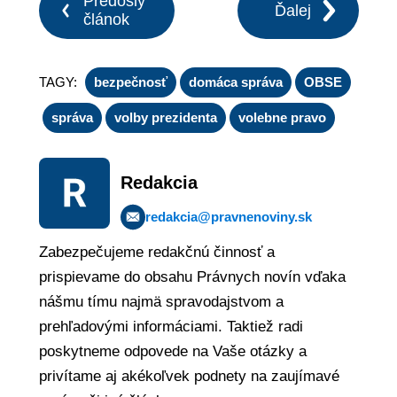
Predošlý
Ďalej
článok
TAGY:
bezpečnosť
domáca správa
OBSE
správa
volby prezidenta
volebne pravo
Redakcia
redakcia@pravnenoviny.sk
Zabezpečujeme redakčnú činnosť a
prispievame do obsahu Právnych novín vďaka
nášmu tímu najmä spravodajstvom a
prehľadovými informáciami. Taktiež radi
poskytneme odpovede na Vaše otázky a
privítame aj akékoľvek podnety na zaujímavé