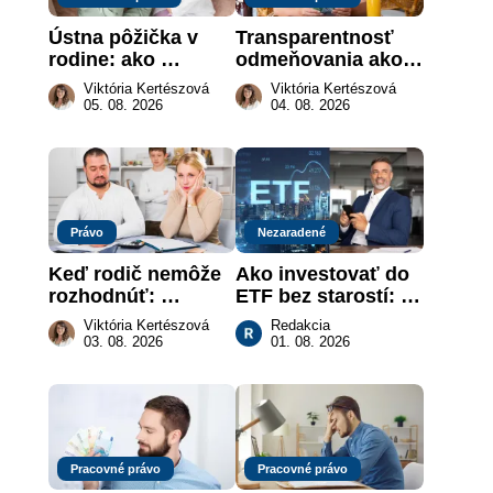
Ústna pôžička v 
Transparentnosť 
rodine: ako 
odmeňovania ako 
vymôcť peniaze, 
právna povinnosť: 
Viktória Kertészová
Viktória Kertészová
keď na papieri nie 
revolúcia na 
05. 08. 2026
04. 08. 2026
je takmer nič
slovenskom trhu 
práce
Právo
Nezaradené
Keď rodič nemôže 
Ako investovať do 
rozhodnúť: 
ETF bez starostí: 
nahradenie prejavu 
Investičné plány, 
Viktória Kertészová
Redakcia
vôle súdom v 
ktoré urobia prácu 
03. 08. 2026
01. 08. 2026
záujme dieťaťa
za vás
Pracovné právo
Pracovné právo