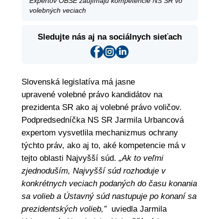
Expertov OBSE zaujímajú kompetencie NS SR vo
volebných veciach
Sledujte nás aj na sociálnych sieťach
Slovenská legislatíva má jasne
upravené volebné právo kandidátov na
prezidenta SR ako aj volebné právo voličov.
Podpredsedníčka NS SR Jarmila Urbancová
expertom vysvetlila mechanizmus ochrany
týchto práv, ako aj to, aké kompetencie má v
tejto oblasti Najvyšší súd.
„Ak to veľmi
zjednoduším, Najvyšší súd rozhoduje v
konkrétnych veciach podaných do času konania
sa volieb a Ústavný súd nastupuje po konaní sa
prezidentských volieb,”
uviedla Jarmila