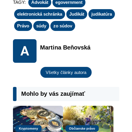
TAGY:
Advokát
egovernment
elektronická schránka
Judikát
judikatúra
Právo
súdy
zo súdov
Martina Beňovská
Všetky články autora
Mohlo by vás zaujímať
Kryptomeny
Občianske právo