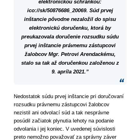
elektronickou schránkou:
ico://sk/50876686_20069. Súd prvej
inštancie pôvodne nezaložil do spisu
elektronickú doručenku, ktorá by
preukazovala doručenie rozsudku súdu
prvej inštancie právnemu zástupcovi
žalobcov Mgr. Petrovi Arendackému,
stalo sa tak až doručenkou založenou z
9. apríla 2021.”
Nedostatok súdu prvej inštancie pri doručovaní
rozsudku právnemu zástupcovi žalobcov
nezistil ani odvolací súd a tak nesprávne
posúdil začiatok plynutia lehoty na podanie
odvolania i jej koniec. V uvedenej súvislosti
preto nemožno považovať za správny záver