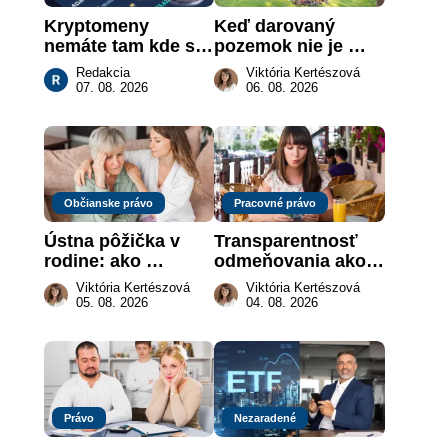
Kryptomeny 
Keď darovaný 
nemáte tam kde si 
pozemok nie je 
myslíte: Viete, kde 
„hotová vec“: kedy 
Redakcia
Viktória Kertészová
sa naozaj 
môže darca žiadať 
07. 08. 2026
06. 08. 2026
nachádzajú?
dar späť
Občianske právo
Pracovné právo
Ústna pôžička v 
Transparentnosť 
rodine: ako 
odmeňovania ako 
vymôcť peniaze, 
právna povinnosť: 
Viktória Kertészová
Viktória Kertészová
keď na papieri nie 
revolúcia na 
05. 08. 2026
04. 08. 2026
je takmer nič
slovenskom trhu 
práce
Právo
Nezaradené