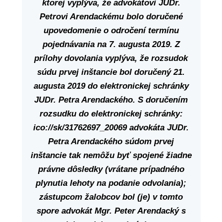
ktorej vyplýva, že advokátovi JUDr.
Petrovi Arendackému bolo doručené
upovedomenie o odročení termínu
pojednávania na 7. augusta 2019. Z
prílohy dovolania vyplýva, že rozsudok
súdu prvej inštancie bol doručený 21.
augusta 2019 do elektronickej schránky
JUDr. Petra Arendackého.
S doručením
rozsudku do elektronickej schránky:
ico://sk/31762697_20069 advokáta JUDr.
Petra Arendackého súdom prvej
inštancie tak nemôžu byť spojené žiadne
právne dôsledky (vrátane prípadného
plynutia lehoty na podanie odvolania);
zástupcom žalobcov bol (je) v tomto
spore advokát Mgr. Peter Arendacký s