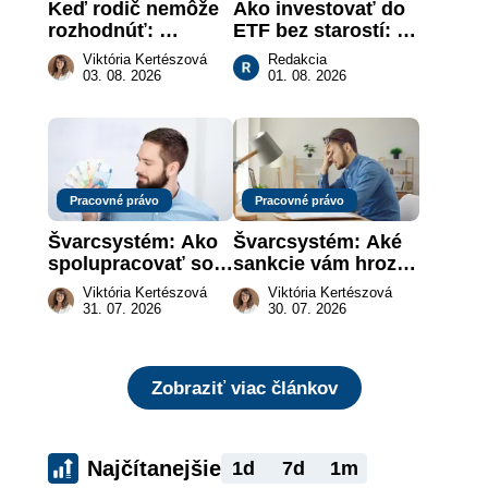
Keď rodič nemôže 
Ako investovať do 
rozhodnúť: 
ETF bez starostí: 
nahradenie prejavu 
Investičné plány, 
Viktória Kertészová
Redakcia
vôle súdom v 
ktoré urobia prácu 
03. 08. 2026
01. 08. 2026
záujme dieťaťa
za vás
Pracovné právo
Pracovné právo
Švarcsystém: Ako 
Švarcsystém: Aké 
spolupracovať so 
sankcie vám hrozia 
živnostníkom 
a prečo nestačí 
Viktória Kertészová
Viktória Kertészová
legálne a bez 
zaplatiť pokutu?
31. 07. 2026
30. 07. 2026
rizika?
Zobraziť viac článkov
Najčítanejšie
1d
7d
1m