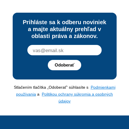
Prihláste sa k odberu noviniek
a majte aktuálny prehľad v
oblasti práva a zákonov.
Odoberať
Stlačením tlačítka „Odoberať“ súhlasíte s
Podmienkami
používania
a
Politikou ochrany súkromia a osobných
údajov