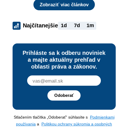
Zobraziť viac článkov
Najčítanejšie
1d
7d
1m
Prihláste sa k odberu noviniek
a majte aktuálny prehľad v
oblasti práva a zákonov.
Odoberať
Stlačením tlačítka „Odoberať“ súhlasíte s
Podmienkami
používania
a
Politikou ochrany súkromia a osobných