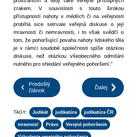
prostranství a tedy také veřejně přístupných
zrakem. V souvislosti s touto širokou
přístupností nahoty v médiích či na veřejnosti
probíhá sice setrvale veřejná diskuse o její
mravnosti či nemravnosti, i to však svědčí o
tom, že pohoršující povaha nahoty lidského těla
je v rámci soudobé společnosti spíše otázkou
diskuse, než otázkou všeobecného odmítání
nutného pro shledání veřejného pohoršení.”
Predošlý
Ďalej
článok
TAGY:
Judikát
judikatúra
judikatúra ČR
mravnosť
Právo
Verejné pohoršenie
Vzbudenie verejného pohoršenia