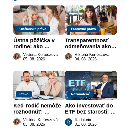
Občianske právo
Pracovné právo
Ústna pôžička v 
Transparentnosť 
rodine: ako 
odmeňovania ako 
vymôcť peniaze, 
právna povinnosť: 
Viktória Kertészová
Viktória Kertészová
keď na papieri nie 
revolúcia na 
05. 08. 2026
04. 08. 2026
je takmer nič
slovenskom trhu 
práce
Právo
Nezaradené
Keď rodič nemôže 
Ako investovať do 
rozhodnúť: 
ETF bez starostí: 
nahradenie prejavu 
Investičné plány, 
Viktória Kertészová
Redakcia
vôle súdom v 
ktoré urobia prácu 
03. 08. 2026
01. 08. 2026
záujme dieťaťa
za vás