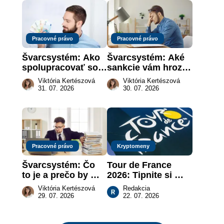
Pracovné právo
Pracovné právo
Švarcsystém: Ako 
Švarcsystém: Aké 
spolupracovať so 
sankcie vám hrozia 
živnostníkom 
a prečo nestačí 
Viktória Kertészová
Viktória Kertészová
legálne a bez 
zaplatiť pokutu?
31. 07. 2026
30. 07. 2026
rizika?
Pracovné právo
Kryptomeny
Švarcsystém: Čo 
Tour de France 
to je a prečo by 
2026: Tipnite si 
vás to malo 
pódium etapy a 
Viktória Kertészová
Redakcia
zaujímať
získajte podiel z 2 
29. 07. 2026
22. 07. 2026
000 €