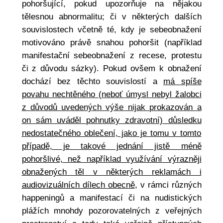
pohoršující, pokud upozorňuje na nějakou
tělesnou abnormalitu; či v některých dalších
souvislostech včetně té, kdy je sebeobnažení
motivováno právě snahou pohoršit (například
manifestační sebeobnažení z recese, protestu
či z důvodu sázky). Pokud ovšem k obnažení
dochází bez těchto souvislostí a
má spíše
povahu nechtěného (neboť úmysl nebyl žalobci
z důvodů uvedených výše nijak prokazován a
on sám uváděl pohnutky zdravotní) důsledku
nedostatečného oblečení, jako je tomu v tomto
případě, je takové jednání jistě méně
pohoršlivé, než například využívání výrazněji
obnažených těl v některých reklamách i
audiovizuálních dílech obecně
, v rámci různých
happeningů a manifestací či na nudistických
plážích mnohdy pozorovatelných z veřejných