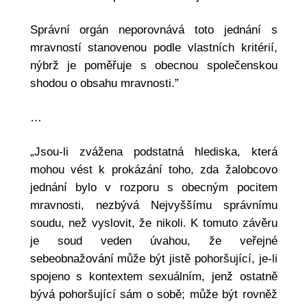
Správní orgán neporovnává toto jednání s
mravností stanovenou podle vlastních kritérií,
nýbrž je poměřuje s obecnou společenskou
shodou o obsahu mravnosti.”
…
„Jsou-li zvážena podstatná hlediska, která
mohou vést k prokázání toho, zda žalobcovo
jednání bylo v rozporu s obecným pocitem
mravnosti, nezbývá Nejvyššímu správnímu
soudu, než vyslovit, že nikoli. K tomuto závěru
je soud veden úvahou, že veřejné
sebeobnažování může být jistě pohoršující, je-li
spojeno s kontextem sexuálním, jenž ostatně
bývá pohoršující sám o sobě; může být rovněž