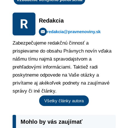
Redakcia
redakcia@pravnenoviny.sk
Zabezpečujeme redakčnú činnosť a
prispievame do obsahu Právnych novín vďaka
nášmu tímu najmä spravodajstvom a
prehľadovými informáciami. Taktiež radi
poskytneme odpovede na Vaše otázky a
privítame aj akékoľvek podnety na zaujímavé
správy či iné články.
Všetky články autora
Mohlo by vás zaujímať