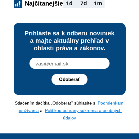
Najčítanejšie
1d
7d
1m
Prihláste sa k odberu noviniek
a majte aktuálny prehľad v
oblasti práva a zákonov.
Odoberať
Stlačením tlačítka „Odoberať“ súhlasíte s
Podmienkami
používania
a
Politikou ochrany súkromia a osobných
údajov