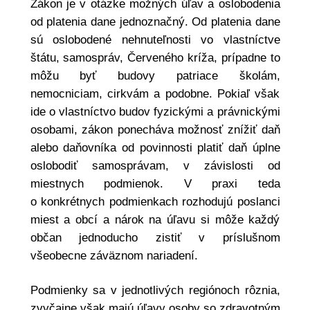
Zákon je v otázke možných úľav a oslobodenia
od platenia dane jednoznačný. Od platenia dane
sú oslobodené nehnuteľnosti vo vlastníctve
štátu, samospráv, Červeného kríža, prípadne to
môžu byť budovy patriace školám,
nemocniciam, cirkvám a podobne. Pokiaľ však
ide o vlastníctvo budov fyzickými a právnickými
osobami, zákon ponecháva možnosť znížiť daň
alebo daňovníka od povinnosti platiť daň úplne
oslobodiť samosprávam, v závislosti od
miestnych podmienok. V praxi teda
o konkrétnych podmienkach rozhodujú poslanci
miest a obcí a nárok na úľavu si môže každý
občan jednoducho zistiť v príslušnom
všeobecne záväznom nariadení.
Podmienky sa v jednotlivých regiónoch rôznia,
zvyčajne však majú úľavy osoby so zdravotným