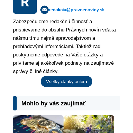
redakcia@pravnenoviny.sk
Zabezpečujeme redakčnú činnosť a
prispievame do obsahu Právnych novín vďaka
nášmu tímu najmä spravodajstvom a
prehľadovými informáciami. Taktiež radi
poskytneme odpovede na Vaše otázky a
privítame aj akékoľvek podnety na zaujímavé
správy či iné články.
Všetky články autora
Mohlo by vás zaujímať