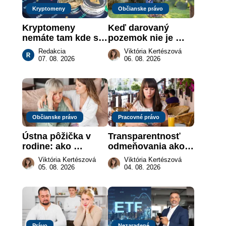
Kryptomeny
Občianske právo
Kryptomeny 
Keď darovaný 
nemáte tam kde si 
pozemok nie je 
myslíte: Viete, kde 
„hotová vec“: kedy 
Redakcia
Viktória Kertészová
sa naozaj 
môže darca žiadať 
07. 08. 2026
06. 08. 2026
nachádzajú?
dar späť
Občianske právo
Pracovné právo
Ústna pôžička v 
Transparentnosť 
rodine: ako 
odmeňovania ako 
vymôcť peniaze, 
právna povinnosť: 
Viktória Kertészová
Viktória Kertészová
keď na papieri nie 
revolúcia na 
05. 08. 2026
04. 08. 2026
je takmer nič
slovenskom trhu 
práce
Právo
Nezaradené