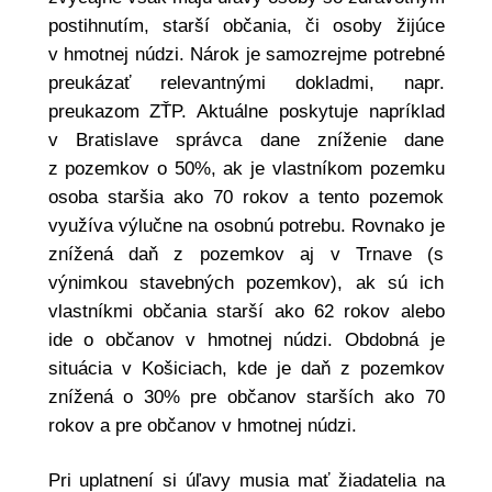
postihnutím, starší občania, či osoby žijúce
v hmotnej núdzi. Nárok je samozrejme potrebné
preukázať relevantnými dokladmi, napr.
preukazom ZŤP. Aktuálne poskytuje napríklad
v Bratislave správca dane zníženie dane
z pozemkov o 50%, ak je vlastníkom pozemku
osoba staršia ako 70 rokov a tento pozemok
využíva výlučne na osobnú potrebu. Rovnako je
znížená daň z pozemkov aj v Trnave (s
výnimkou stavebných pozemkov), ak sú ich
vlastníkmi občania starší ako 62 rokov alebo
ide o občanov v hmotnej núdzi. Obdobná je
situácia v Košiciach, kde je daň z pozemkov
znížená o 30% pre občanov starších ako 70
rokov a pre občanov v hmotnej núdzi.
Pri uplatnení si úľavy musia mať žiadatelia na