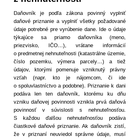
Daňovník je podľa zákona povinný vyplniť
daňové priznanie a vyplniť všetky požadované
údaje potrebné pre vyrúbenie dane. Ide o údaje
týkajúce sa priamo daňovníka (meno,
priezvisko, IČO…), vrátane informácií
o predmetnej nehnuteľnosti (katastrálne územie,
číslo pozemku, výmera parcely…) a tiež
údajov, ktorými pomenuje vzniknutý právny
vzťah (napr. kto je nájomcom, či ide
o spoluvlastníctvo a podobne). Priznanie k dani
podáva len ten daňovník, ktorému ku dňu
vzniku daňovej povinnosti vznikla prvá daňová
povinnosť v súvislosti s nehnuteľnosťou.
S každou ďalšou nehnuteľnosťou podáva
čiastkové daňové priznanie. Ak daňovník zistí,
že v priznaní neuviedol správne údaje, musí