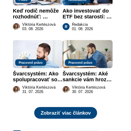
Keď rodič nemôže 
Ako investovať do 
rozhodnúť: 
ETF bez starostí: 
nahradenie prejavu 
Investičné plány, 
Viktória Kertészová
Redakcia
vôle súdom v 
ktoré urobia prácu 
03. 08. 2026
01. 08. 2026
záujme dieťaťa
za vás
Pracovné právo
Pracovné právo
Švarcsystém: Ako 
Švarcsystém: Aké 
spolupracovať so 
sankcie vám hrozia 
živnostníkom 
a prečo nestačí 
Viktória Kertészová
Viktória Kertészová
legálne a bez 
zaplatiť pokutu?
31. 07. 2026
30. 07. 2026
rizika?
Zobraziť viac článkov