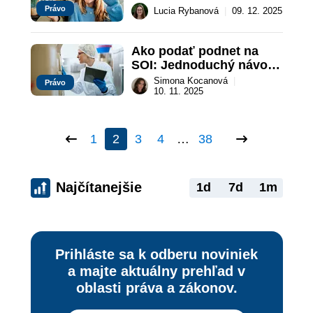
obsahovať?
Právo
Lucia Rybanová
|
09. 12. 2025
Ako podať podnet na 
SOI: Jednoduchý návod 
pre každého
Simona Kocanová
|
Právo
10. 11. 2025
1
2
3
4
…
38
Najčítanejšie
1d
7d
1m
Prihláste sa k odberu noviniek
a majte aktuálny prehľad v
oblasti práva a zákonov.