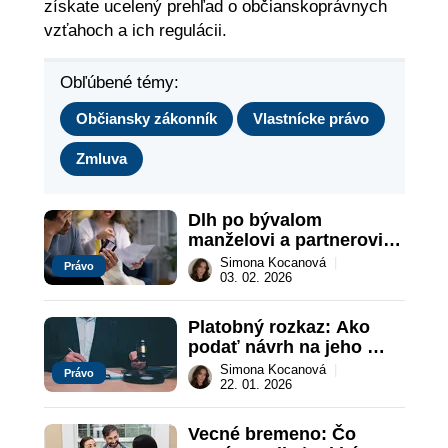
získate ucelený prehľad o občianskoprávnych
vzťahoch a ich regulácii.
Obľúbené témy:
Občiansky zákonník
Vlastnícke právo
Zmluva
Dlh po bývalom 
manželovi a partnerovi: 
Kedy zaň zodpovedám?
Simona Kocanová
|
Právo
03. 02. 2026
Platobný rozkaz: Ako 
podať návrh na jeho 
vydanie?
Simona Kocanová
|
Právo
22. 01. 2026
Vecné bremeno: Čo 