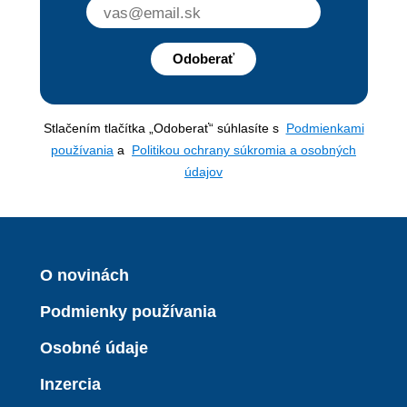
Odoberať
Stlačením tlačítka „Odoberať“ súhlasíte s
Podmienkami
používania
a
Politikou ochrany súkromia a osobných
údajov
O novinách
Podmienky používania
Osobné údaje
Inzercia