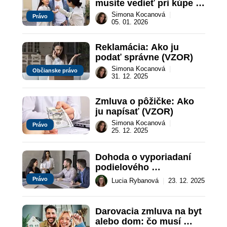
musíte vedieť pri kúpe 
nehnuteľnosti
Simona Kocanová
|
Právo
05. 01. 2026
Reklamácia: Ako ju 
podať správne (VZOR)
Simona Kocanová
|
Občianske právo
31. 12. 2025
Zmluva o pôžičke: Ako 
ju napísať (VZOR)
Simona Kocanová
|
Právo
25. 12. 2025
Dohoda o vyporiadaní 
podielového 
spoluvlastníctva: Ako ju 
Právo
Lucia Rybanová
|
23. 12. 2025
napísať
Darovacia zmluva na byt 
alebo dom: čo musí 