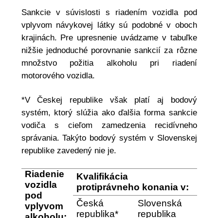
Sankcie v súvislosti s riadením vozidla pod
vplyvom návykovej látky sú podobné v oboch
krajinách. Pre upresnenie uvádzame v tabuľke
nižšie jednoduché porovnanie sankcií za rôzne
množstvo požitia alkoholu pri riadení
motorového vozidla.
*V Českej republike však platí aj bodový
systém, ktorý slúžia ako ďalšia forma sankcie
vodiča s cieľom zamedzenia recidívneho
správania. Takýto bodový systém v Slovenskej
republike zavedený nie je.
Riadenie
Kvalifikácia
vozidla
protiprávneho konania v:
pod
Česká
Slovenská
vplyvom
republika*
republika
alkoholu: