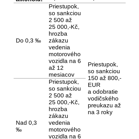
Priestupok,
so sankciou
2 500 až
25 000,-Kč,
hrozba
Do 0,3 ‰
zákazu
vedenia
motorového
vozidla na 6
Priestupok,
až 12
so sankciou
mesiacov
150 až 800,-
Priestupok,
EUR
so sankciou
a odobratie
2 500 až
vodičského
25 000,-Kč,
preukazu až
hrozba
na 3 roky
zákazu
Nad 0,3
vedenia
‰
motorového
vozidla na 6