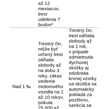
až 12
mesiacov,
trest
udelenia 7
bodov
*
Trestný čin,
trest odňatia
slobody až
Trestný čin,
na 1 rok,
môže byť
v prípade
určený trest
odmietnutia
odňatia
dychovej
slobody až
skúšky aj
na dobu 3
odobratia
roky, zákaz
krvnej vzorky
vedenia
sa
skúška sa
Nad 1 ‰
motorového
automaticky
vozidla na 1
pokladá za
až 10 rokov,
pozitívnu,
pokuta
sankcia sa
25 000 až