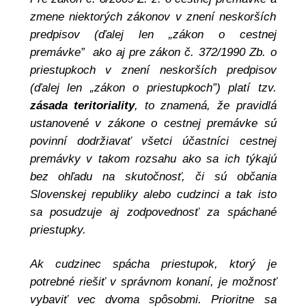
zmene niektorých zákonov v znení neskorších
predpisov (ďalej len „zákon o cestnej
premávke” ako aj pre zákon č. 372/1990 Zb. o
priestupkoch v znení neskorších predpisov
(ďalej len „zákon o priestupkoch”) platí tzv.
zásada teritoriality
, to znamená, že pravidlá
ustanovené v zákone o cestnej premávke sú
povinní dodržiavať všetci účastníci cestnej
premávky v takom rozsahu ako sa ich týkajú
bez ohľadu na skutočnosť, či sú občania
Slovenskej republiky alebo cudzinci a tak isto
sa posudzuje aj zodpovednosť za spáchané
priestupky.
Ak cudzinec spácha priestupok, ktorý je
potrebné riešiť v správnom konaní, je možnosť
vybaviť vec dvoma spôsobmi. Prioritne sa