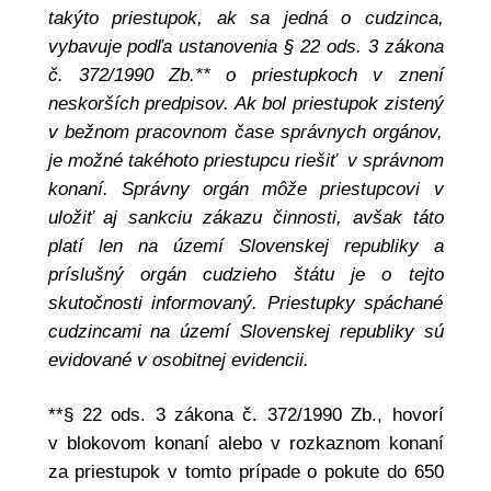
takýto priestupok, ak sa jedná o cudzinca,
vybavuje podľa ustanovenia § 22 ods. 3 zákona
č. 372/1990 Zb.** o priestupkoch v znení
neskorších predpisov. Ak bol priestupok zistený
v bežnom pracovnom čase správnych orgánov,
je možné takéhoto priestupcu riešiť v správnom
konaní. Správny orgán môže priestupcovi v
uložiť aj sankciu zákazu činnosti, avšak táto
platí len na území Slovenskej republiky a
príslušný orgán cudzieho štátu je o tejto
skutočnosti informovaný. Priestupky spáchané
cudzincami na území Slovenskej republiky sú
evidované v osobitnej evidencii.
**§ 22 ods. 3 zákona č. 372/1990 Zb., hovorí
v blokovom konaní alebo v rozkaznom konaní
za priestupok v tomto prípade o pokute do 650