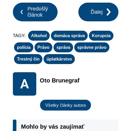
Predošlý
Ďalej
článok
TAGY:
Alkohol
domáca správa
Korupcia
polícia
Právo
správa
správne právo
Trestný čin
úplatkárstvo
Oto Brunegraf
Všetky články autora
Mohlo by vás zaujímať