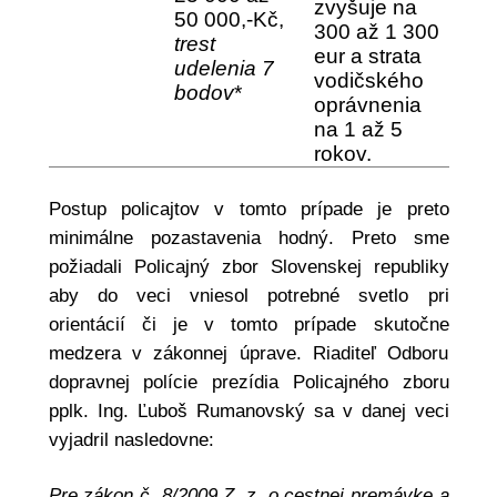
zvyšuje na
50 000,-Kč,
300 až 1 300
trest
eur a strata
udelenia 7
vodičského
bodov
*
oprávnenia
na 1 až 5
rokov.
Postup policajtov v tomto prípade je preto
minimálne pozastavenia hodný. Preto sme
požiadali Policajný zbor Slovenskej republiky
aby do veci vniesol potrebné svetlo pri
orientácií či je v tomto prípade skutočne
medzera v zákonnej úprave. Riaditeľ Odboru
dopravnej polície prezídia Policajného zboru
pplk. Ing. Ľuboš Rumanovský sa v danej veci
vyjadril nasledovne:
Pre zákon č. 8/2009 Z. z. o cestnej premávke a