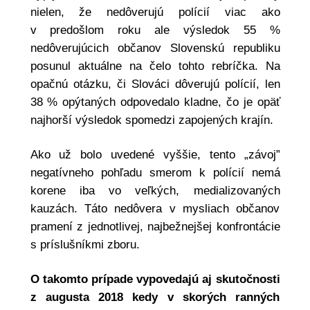
nielen, že nedôverujú polícií viac ako
v predošlom roku ale výsledok 55 %
nedôverujúcich občanov Slovenskú republiku
posunul aktuálne na čelo tohto rebríčka. Na
opačnú otázku, či Slováci dôverujú polícií, len
38 % opýtaných odpovedalo kladne, čo je opäť
najhorší výsledok spomedzi zapojených krajín.
Ako už bolo uvedené vyššie, tento „závoj”
negatívneho pohľadu smerom k polícií nemá
korene iba vo veľkých, medializovaných
kauzách. Táto nedôvera v mysliach občanov
pramení z jednotlivej, najbežnejšej konfrontácie
s príslušníkmi zboru.
O takomto prípade vypovedajú aj skutočnosti
z augusta 2018 kedy v skorých ranných