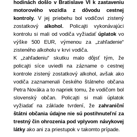
hodinách došlo v Bratislave VI k zastaveniu
motorového vozidla z dôvodu cestnej
kontroly.
V jej priebehu bol vodičovi zistený
zostatkový
alkohol.
Policajti vykonávajúci
kontrolu si mali od vodiča vyžiadať
úplatok
vo
výške 500 EUR, výmenou za „zahľadenie“
zisteného alkoholu v krvi vodiča.
K „zahľadeniu“ skutku malo dôjsť tým, že
policajti síce uviedli na zázname o cestnej
kontrole zistený zostatkový alkohol, avšak ako
vodiča zaznamenali českého štátneho občana
Petra Nováka a to napriek tomu, že vodičom bol
slovenský občan. Policajti si mali úplatok
vyžiadať na základe tvrdení, že
zahraniční
štátni občania údajne nie sú postihnuteľní za
trestný čin ohrozenia pod vplyvom návykovej
látky
ako ani za priestupok v takomto prípade.