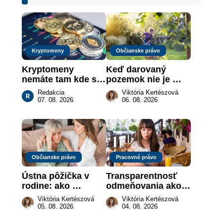
Kryptomeny
Občianske právo
Kryptomeny 
Keď darovaný 
nemáte tam kde si 
pozemok nie je 
myslíte: Viete, kde 
„hotová vec“: kedy 
Redakcia
Viktória Kertészová
sa naozaj 
môže darca žiadať 
07. 08. 2026
06. 08. 2026
nachádzajú?
dar späť
Občianske právo
Pracovné právo
Ústna pôžička v 
Transparentnosť 
rodine: ako 
odmeňovania ako 
vymôcť peniaze, 
právna povinnosť: 
Viktória Kertészová
Viktória Kertészová
keď na papieri nie 
revolúcia na 
05. 08. 2026
04. 08. 2026
je takmer nič
slovenskom trhu 