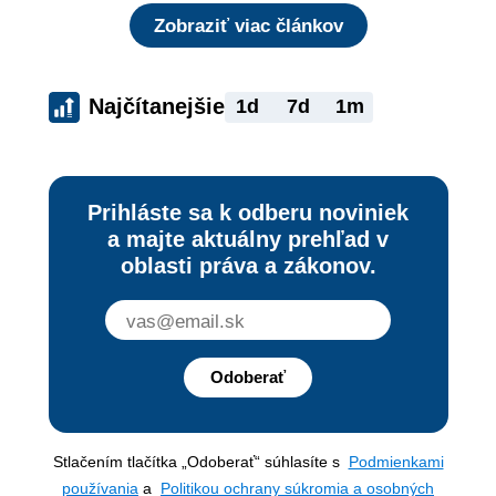
Zobraziť viac článkov
Najčítanejšie
1d
7d
1m
Prihláste sa k odberu noviniek
a majte aktuálny prehľad v
oblasti práva a zákonov.
Odoberať
Stlačením tlačítka „Odoberať“ súhlasíte s
Podmienkami
používania
a
Politikou ochrany súkromia a osobných