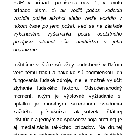
EUR v prípade porušenia ods. 1, v tomto
prípade písm. e)
ak vodič počas vedenia
vozidla požije alkohol alebo vedie vozidlo v
takom čase po jeho požití, keď sa na základe
vykonaného vyšetrenia podľa osobitného
predpisu alkohol ešte nachádza v jeho
organizme.
Inštitúcie v štáte sú vždy podrobené veľkému
verejnému tlaku a nakoľko sú podmienkou ich
fungovania ľudské zdroje, nie je možné vylúčiť
zlyhanie ľudského faktoru. Odsúdeniahodný
moment, akým je výslovné vyžiadanie si
úplatku je morálnym suterénom svedomia
každého príslušníka akejkoľvek štátnej
inštitúcie a jedným zo spôsobov boja proti nej je
aj medializácia takýchto prípadov. Na druhej