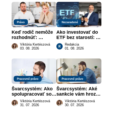
práce
Právo
Nezaradené
Keď rodič nemôže 
Ako investovať do 
rozhodnúť: 
ETF bez starostí: 
nahradenie prejavu 
Investičné plány, 
Viktória Kertészová
Redakcia
vôle súdom v 
ktoré urobia prácu 
03. 08. 2026
01. 08. 2026
záujme dieťaťa
za vás
Pracovné právo
Pracovné právo
Švarcsystém: Ako 
Švarcsystém: Aké 
spolupracovať so 
sankcie vám hrozia 
živnostníkom 
a prečo nestačí 
Viktória Kertészová
Viktória Kertészová
legálne a bez 
zaplatiť pokutu?
31. 07. 2026
30. 07. 2026
rizika?