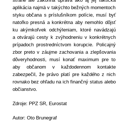
strane ale zákonná úprava ako aj jej faktická
aplikácia najmä v takýchto bežných momentoch
styku občana s príslušníkom polície, musí byť
natoľko presná a konkrétna aby nemohlo dôjsť
ku akýmkoľvek odchýleniam, ktoré navádzajú
a otvárajú cesty k zvýhodneniu v konkrétnych
prípadoch prostredníctvom korupcie. Policajný
zbor preto v záujme zachovania a zlepšovania
dôveryhodnosti, musí konať maximum pre to
aby občanom v každodennom kontakte
zabezpečil, že právo platí pre každého z nich
rovnako bez ohľadu na ich finančný status alebo
občianstvo.
Zdroje: PPZ SR, Eurostat
Autor: Oto Brunegraf