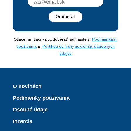
Odoberať
Stlačením tlačítka „Odoberať“ súhlasíte s
Podmienkami
používania
a
Politikou ochrany súkromia a osobných
údajov
O novinách
Podmienky používania
Osobné údaje
Inzercia