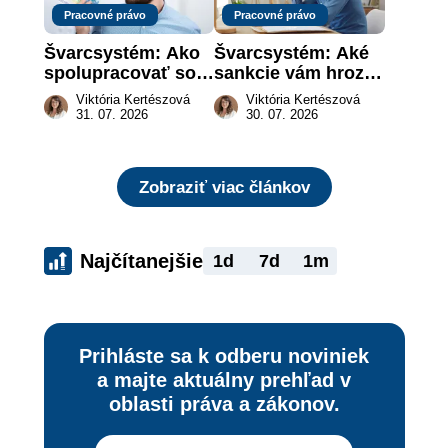
Pracovné právo
Pracovné právo
Švarcsystém: Ako 
Švarcsystém: Aké 
spolupracovať so 
sankcie vám hrozia 
živnostníkom 
a prečo nestačí 
Viktória Kertészová
Viktória Kertészová
legálne a bez 
zaplatiť pokutu?
31. 07. 2026
30. 07. 2026
rizika?
Zobraziť viac článkov
Najčítanejšie
1d
7d
1m
Prihláste sa k odberu noviniek
a majte aktuálny prehľad v
oblasti práva a zákonov.