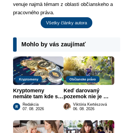
venuje najmä témam z oblasti občianskeho a
pracovného práva.
Všetky články autora
Mohlo by vás zaujímať
Kryptomeny
Občianske právo
Kryptomeny 
Keď darovaný 
nemáte tam kde si 
pozemok nie je 
myslíte: Viete, kde 
„hotová vec“: kedy 
Redakcia
Viktória Kertészová
sa naozaj 
môže darca žiadať 
07. 08. 2026
06. 08. 2026
nachádzajú?
dar späť