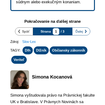
súdnym alebo exekučným konaniam.
Pokračovanie na ďalšej strane
Späť
Strana
1
/ 3
Ďalej
Zdroj:
Slov-Lex
TAGY:
Dlh
Dlžník
Občiansky zákonník
Veriteľ
Simona Kocanová
Simona vyštudovala právo na Právnickej fakulte
UK v Bratislave. V Právnych Novinách sa