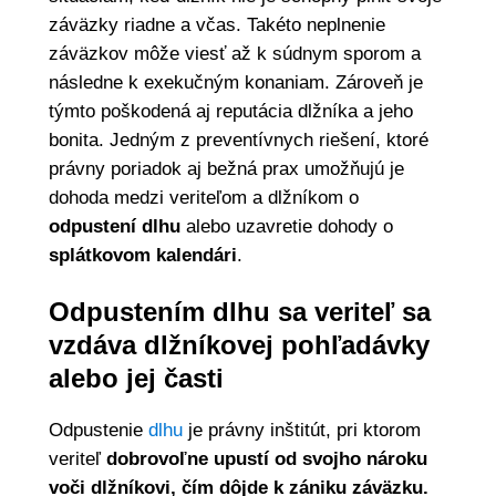
záväzky riadne a včas. Takéto neplnenie
záväzkov môže viesť až k súdnym sporom a
následne k exekučným konaniam. Zároveň je
týmto poškodená aj reputácia dlžníka a jeho
bonita. Jedným z preventívnych riešení, ktoré
právny poriadok aj bežná prax umožňujú je
dohoda medzi veriteľom a dlžníkom o
odpustení dlhu
alebo uzavretie dohody o
splátkovom kalendári
.
Odpustením dlhu sa veriteľ sa
vzdáva dlžníkovej pohľadávky
alebo jej časti
Odpustenie
dlhu
je právny inštitút, pri ktorom
veriteľ
dobrovoľne upustí od svojho nároku
voči dlžníkovi, čím dôjde k zániku záväzku.