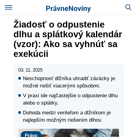
Žiadosť o odpustenie
dlhu a splátkový kalendár
(vzor): Ako sa vyhnúť sa
exekúcii
03. 11. 2025
Neschopnosť dlžníka uhradiť záväzky je
možné riešiť viacerými spôsobmi.
V praxi ide najčastejšie o odpustenie dlhu
alebo o splátky.
Dohoda medzi veriteľom a dlžníkom je
najlepším možným riešením dlhov.
Právo
Právo