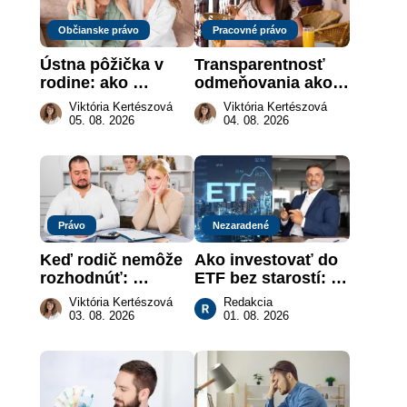
Občianske právo
Pracovné právo
Ústna pôžička v 
Transparentnosť 
rodine: ako 
odmeňovania ako 
vymôcť peniaze, 
právna povinnosť: 
Viktória Kertészová
Viktória Kertészová
keď na papieri nie 
revolúcia na 
05. 08. 2026
04. 08. 2026
je takmer nič
slovenskom trhu 
práce
Právo
Nezaradené
Keď rodič nemôže 
Ako investovať do 
rozhodnúť: 
ETF bez starostí: 
nahradenie prejavu 
Investičné plány, 
Viktória Kertészová
Redakcia
vôle súdom v 
ktoré urobia prácu 
03. 08. 2026
01. 08. 2026
záujme dieťaťa
za vás