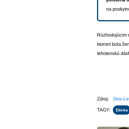
na poskytn
Rozhodujúcim o
ktorom bola že
tehotenskú dáv
Zdroj:
Slov-Le
TAGY:
Dávka