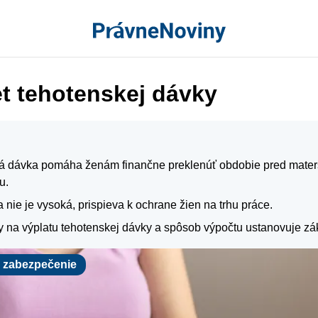
t tehotenskej dávky
á dávka pomáha ženám finančne preklenúť obdobie pred mate
u.
 nie je vysoká, prispieva k ochrane žien na trhu práce.
 na výplatu tehotenskej dávky a spôsob výpočtu ustanovuje zá
bezpečenie
e zabezpečenie