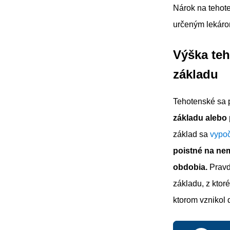
Nárok na tehot
určeným lekáro
Výška te
základu
Tehotenské sa 
základu alebo
základ sa
vypoč
poistné na n
obdobia.
Pravd
základu, z ktor
ktorom vznikol