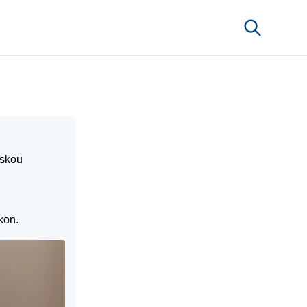
rskou
kon.