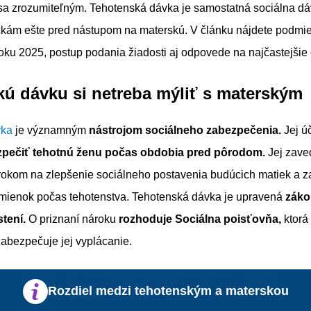
 sa zrozumiteľným. Tehotenská dávka je samostatná sociálna d
ám ešte pred nástupom na materskú. V článku nájdete podmie
oku 2025, postup podania žiadosti aj odpovede na najčastejšie 
ú dávku si netreba mýliť s materským
vka
je významným
nástrojom sociálneho zabezpečenia.
Jej ú
zpečiť tehotnú ženu počas obdobia pred pôrodom.
Jej zave
okom na zlepšenie sociálneho postavenia budúcich matiek a 
mienok počas tehotenstva. Tehotenská dávka je upravená
zák
tení.
O priznaní nároku
rozhoduje Sociálna poisťovňa,
ktorá
abezpečuje jej vyplácanie.
Rozdiel medzi tehotenským a materskou