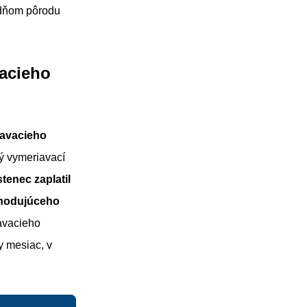
dňom pôrodu
acieho
avacieho
 vymeriavací
tenec zaplatil
zhodujúceho
avacieho
y mesiac, v