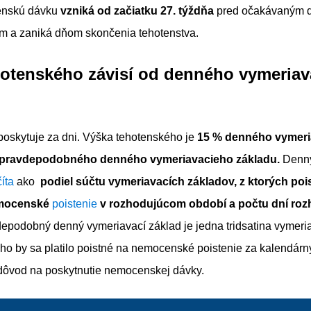
enskú dávku
vzniká od začiatku 27. týždňa
pred očakávaným 
m a zaniká dňom skončenia tehotenstva.
hotenského závisí od denného vymeriav
poskytuje za dni. Výška tehotenského je
15 % denného vymeri
 pravdepodobného denného vymeriavacieho základu.
Denný
íta
ako
podiel súčtu vymeriavacích základov, z ktorých pois
emocenské
poistenie
v rozhodujúcom období a počtu dní ro
epodobný denný vymeriavací základ je jedna tridsatina vymeri
ého by sa platilo poistné na nemocenské poistenie za kalendárn
 dôvod na poskytnutie nemocenskej dávky.