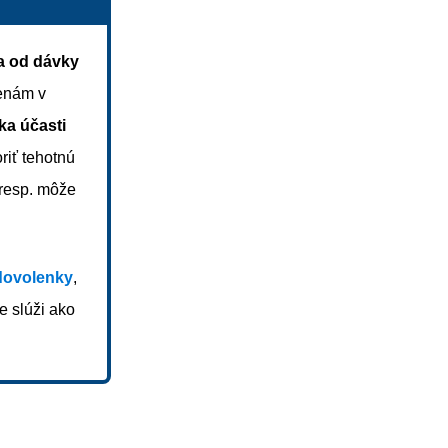
sa od dávky
ženám v
ka účasti
riť tehotnú
 resp. môže
dovolenky
,
e slúži ako