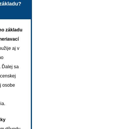
základu?
ho základu
eriavací
užije aj v
ho
. Ďalej sa
ocenskej
j osobe
ia.
sky
om dôvodu