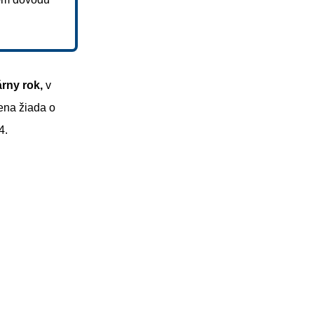
rny rok,
v
ena žiada o
4.