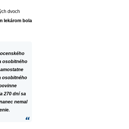
ných dvoch
m lekárom bola
emocenského
a osobitného
samostatne
a osobitného
povinne
a 270 dní sa
tnanec nemal
enie.