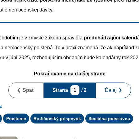
utie nemocenskej dávky.
bdobím je v zmysle zákona spravidla
predchádzajúci kalendá
na nemocensky poistená. To v praxi znamená, že ak napríklad ž
ku v júni 2025, rozhodujúcim obdobím bude kalendárny rok 202
Pokračovanie na ďalšej strane
Späť
Strana
1
/ 2
Ďalej
x
Poistenie
Rodičovský príspevok
Sociálna poisťovňa