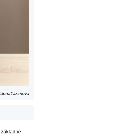
m/ElenaYakimova
e základné