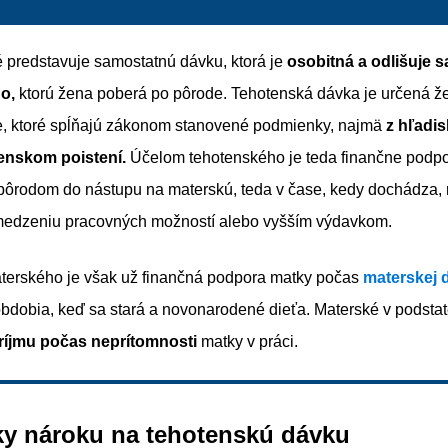
 predstavuje samostatnú dávku, ktorá je
osobitná a odlišuje 
o,
ktorú žena poberá po pôrode. Tehotenská dávka je určená 
e, ktoré spĺňajú zákonom stanovené podmienky, najmä
z hľadis
nskom poistení.
Účelom tehotenského je teda finančne podpo
pôrodom do nástupu na materskú, teda v čase, kedy dochádza,
medzeniu pracovných možností alebo vyšším výdavkom.
erského je však už finančná podpora matky počas
materskej 
 obdobia, keď sa stará a novonarodené dieťa. Materské v podstat
ríjmu počas neprítomnosti
matky v práci.
y nároku na tehotenskú dávku