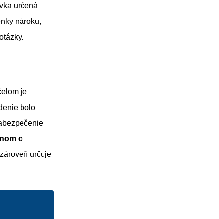
ávka určená
nky nároku,
otázky.
čelom je
denie bolo
zabezpečenie
onom o
 zároveň určuje