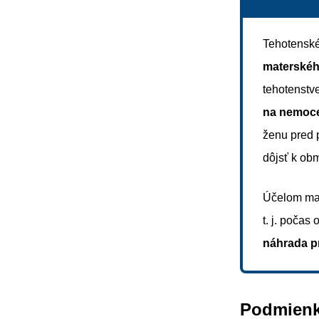
Tehotenské
materskéh
tehotenstv
na nemoce
ženu pred 
dôjsť k ob
Účelom mat
t. j. počas
náhrada p
Podmienk