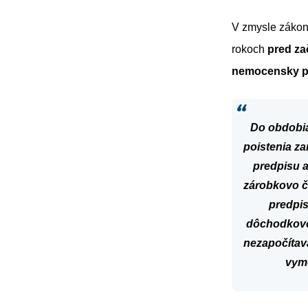
V zmysle zákona
rokoch
pred za
nemocensky p
Do obdobia
poistenia z
predpisu 
zárobkovo č
predpi
dôchodkovo 
nezapočítav
vyme