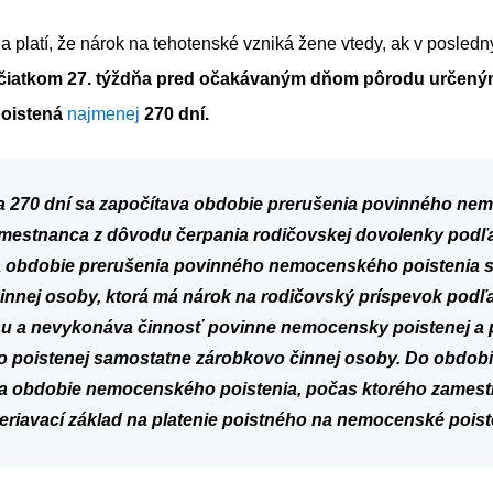
 platí, že nárok na tehotenské vzniká žene vtedy, ak v posled
čiatkom 27. týždňa pred očakávaným dňom pôrodu určený
oistená
najmenej
270 dní.
 270 dní sa započítava obdobie prerušenia povinného n
amestnanca z dôvodu čerpania rodičovskej dovolenky podľ
a obdobie prerušenia povinného nemocenského poistenia 
innej osoby, ktorá má nárok na rodičovský príspevok podľ
su a nevykonáva činnosť povinne nemocensky poistenej a 
poistenej samostatne zárobkovo činnej osoby. Do obdobi
a obdobie nemocenského poistenia, počas ktorého zames
riavací základ na platenie poistného na nemocenské poist