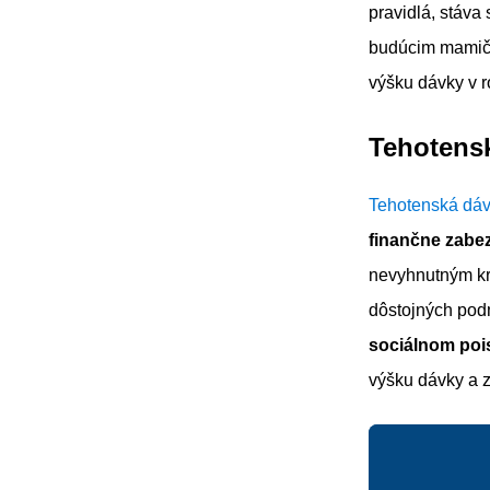
pravidlá, stáva
budúcim mamičk
výšku dávky v r
Tehotensk
Tehotenská dá
finančne zabe
nevyhnutným kr
dôstojných pod
sociálnom pois
výšku dávky a z