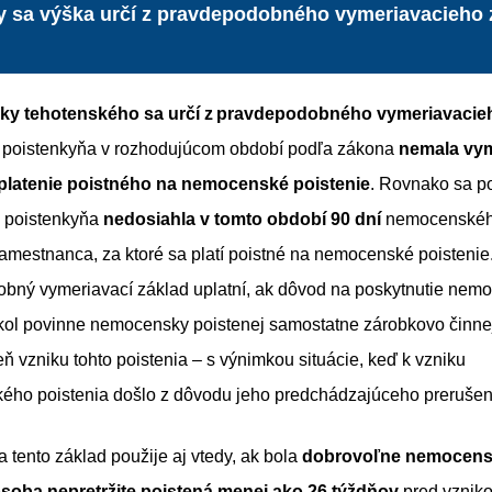
 sa výška určí z pravdepodobného vymeriavacieho 
ky tehotenského sa určí z pravdepodobného vymeriavacie
ď poistenkyňa v rozhodujúcom období podľa zákona
nemala vym
 platenie poistného na nemocenské poistenie
. Rovnako sa po
e poistenkyňa
nedosiahla v tomto období 90 dní
nemocenské
zamestnanca, za ktoré sa platí poistné na nemocenské poistenie
bný vymeriavací základ uplatní, ak dôvod na poskytnutie nem
kol povinne nemocensky poistenej samostatne zárobkovo činne
ň vzniku tohto poistenia – s výnimkou situácie, keď k vzniku
ho poistenia došlo z dôvodu jeho predchádzajúceho prerušen
 tento základ použije aj vtedy, ak bola
dobrovoľne nemocen
soba nepretržite poistená menej ako 26 týždňov
pred vznik