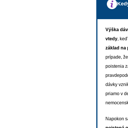
Kedy
Výška dáv
vtedy
, ke
základ na
prípade, ž
poistenia 
pravdepodo
dávky vzni
priamo v de
nemocenské
Napokon sa
poistená o