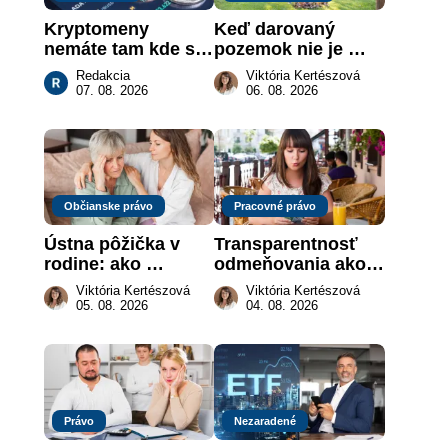
Kryptomeny 
Keď darovaný 
nemáte tam kde si 
pozemok nie je 
myslíte: Viete, kde 
„hotová vec“: kedy 
Redakcia
Viktória Kertészová
sa naozaj 
môže darca žiadať 
07. 08. 2026
06. 08. 2026
nachádzajú?
dar späť
Občianske právo
Pracovné právo
Ústna pôžička v 
Transparentnosť 
rodine: ako 
odmeňovania ako 
vymôcť peniaze, 
právna povinnosť: 
Viktória Kertészová
Viktória Kertészová
keď na papieri nie 
revolúcia na 
05. 08. 2026
04. 08. 2026
je takmer nič
slovenskom trhu 
práce
Právo
Nezaradené