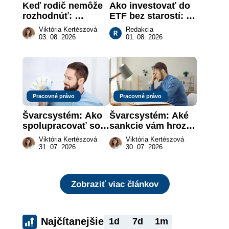
Keď rodič nemôže 
Ako investovať do 
rozhodnúť: 
ETF bez starostí: 
nahradenie prejavu 
Investičné plány, 
Viktória Kertészová
Redakcia
vôle súdom v 
ktoré urobia prácu 
03. 08. 2026
01. 08. 2026
záujme dieťaťa
za vás
Pracovné právo
Pracovné právo
Švarcsystém: Ako 
Švarcsystém: Aké 
spolupracovať so 
sankcie vám hrozia 
živnostníkom 
a prečo nestačí 
Viktória Kertészová
Viktória Kertészová
legálne a bez 
zaplatiť pokutu?
31. 07. 2026
30. 07. 2026
rizika?
Zobraziť viac článkov
Najčítanejšie
1d
7d
1m