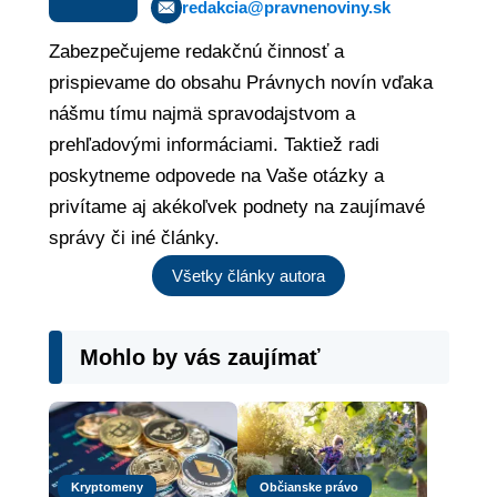
redakcia@pravnenoviny.sk
Zabezpečujeme redakčnú činnosť a
prispievame do obsahu Právnych novín vďaka
nášmu tímu najmä spravodajstvom a
prehľadovými informáciami. Taktiež radi
poskytneme odpovede na Vaše otázky a
privítame aj akékoľvek podnety na zaujímavé
správy či iné články.
Všetky články autora
Mohlo by vás zaujímať
Kryptomeny
Občianske právo