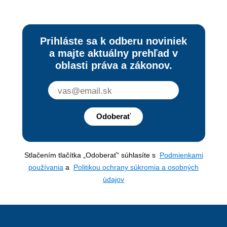
Prihláste sa k odberu noviniek
a majte aktuálny prehľad v
oblasti práva a zákonov.
Odoberať
Stlačením tlačítka „Odoberať“ súhlasíte s
Podmienkami
používania
a
Politikou ochrany súkromia a osobných
údajov