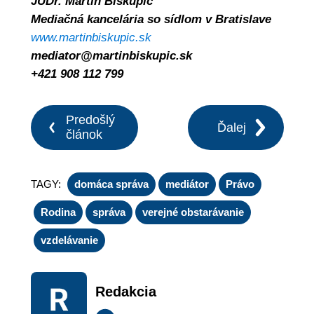
JUDr. Martin Biskupič
Mediačná kancelária so sídlom v Bratislave
www.martinbiskupic.sk
mediator@martinbiskupic.sk
+421 908 112 799
Predošlý
Ďalej
článok
TAGY:
domáca správa
mediátor
Právo
Rodina
správa
verejné obstarávanie
vzdelávanie
Redakcia