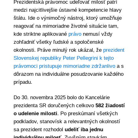
Prezidentská právomoc udeľovať milosť patrí
medzi najcitlivejšie ústavné kompetencie hlavy
štátu. Ide o výnimočný nástroj, ktorý umožňuje
reagovať na mimoriadne životné situácie tam,
kde striktne aplikované
právo
nemusí vždy
zohľadniť všetky ľudské a spoločenské
okolnosti. Práve minulý rok ukázal, že
prezident
Slovenskej republiky Peter Pellegrini k tejto
právomoci pristupuje mimoriadne zdržanlivo
a s
dôrazom na individuálne posudzovanie každého
prípadu.
Do 30. novembra 2025 bolo do Kancelárie
prezidenta SR doručených celkovo
582 žiadostí
o udelenie milosti
. Po preskúmaní všetkých
podkladov, stanovísk a relevantných okolností
sa prezident rozhodol
udeliť iba jednu
individuálnu milosť
. Zvyšným stovkám