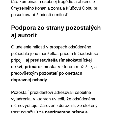
táto kombinácia osobnej tragédie a absencie
úmyselného konania zohrala kľúčovú úlohu pri
posudzovaní žiadosti o milosť.
Podpora zo strany pozostalých
aj autorít
O udelenie milosti v prospech odsúdeného
požiadala jeho manželka, pričom k žiadosti sa
pripojili aj
predstavitelia rímskokatolíckej
cirkvi
,
primátor mesta
, v ktorom muž žije, a
predovšetkým
pozostalí po obetiach
dopravnej nehody
.
Pozostalí prezidentovi adresovali osobitné
vyjadrenia, v ktorých uviedli, že odsúdenému
nič nevyčítajú. Zároveň zdôraznili, že uložený
trest považujú za
neprimerane prísny a