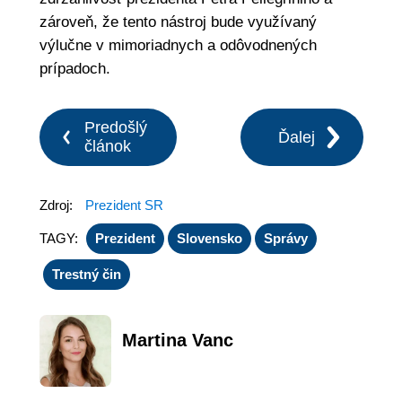
zároveň, že tento nástroj bude využívaný
výlučne v mimoriadnych a odôvodnených
prípadoch.
Predošlý
Ďalej
článok
Zdroj:
Prezident SR
TAGY:
Prezident
Slovensko
Správy
Trestný čin
Martina Vanc