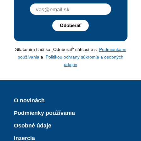
Odoberať
Stlačením tlačítka „Odoberať“ súhlasíte s
Podmienkami
používania
a
Politikou ochrany súkromia a osobných
údajov
O novinách
Podmienky používania
Osobné údaje
Inzercia