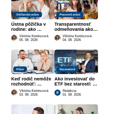
Občianske právo
Pracovné právo
Ústna pôžička v 
Transparentnosť 
rodine: ako 
odmeňovania ako 
vymôcť peniaze, 
právna povinnosť: 
Viktória Kertészová
Viktória Kertészová
keď na papieri nie 
revolúcia na 
05. 08. 2026
04. 08. 2026
je takmer nič
slovenskom trhu 
práce
Právo
Nezaradené
Keď rodič nemôže 
Ako investovať do 
rozhodnúť: 
ETF bez starostí: 
nahradenie prejavu 
Investičné plány, 
Viktória Kertészová
Redakcia
vôle súdom v 
ktoré urobia prácu 
03. 08. 2026
01. 08. 2026
záujme dieťaťa
za vás