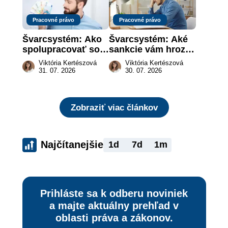
Pracovné právo
Pracovné právo
Švarcsystém: Ako 
Švarcsystém: Aké 
spolupracovať so 
sankcie vám hrozia 
živnostníkom 
a prečo nestačí 
Viktória Kertészová
Viktória Kertészová
legálne a bez 
zaplatiť pokutu?
31. 07. 2026
30. 07. 2026
rizika?
Zobraziť viac článkov
Najčítanejšie
1d
7d
1m
Prihláste sa k odberu noviniek
a majte aktuálny prehľad v
oblasti práva a zákonov.