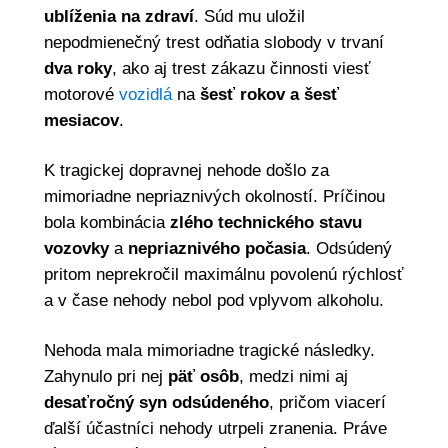
ublíženia na zdraví
. Súd mu uložil
nepodmienečný trest odňatia slobody v trvaní
dva roky
, ako aj trest zákazu činnosti viesť
motorové
vozidlá
na
šesť rokov a šesť
mesiacov
.
K tragickej dopravnej nehode došlo za
mimoriadne nepriaznivých okolností. Príčinou
bola kombinácia
zlého technického stavu
vozovky
a
nepriaznivého počasia
. Odsúdený
pritom neprekročil maximálnu povolenú rýchlosť
a v čase nehody nebol pod vplyvom alkoholu.
Nehoda mala mimoriadne tragické následky.
Zahynulo pri nej
päť osôb
, medzi nimi aj
desaťročný syn odsúdeného
, pričom viacerí
ďalší účastníci nehody utrpeli zranenia. Práve