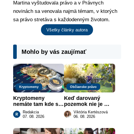
Martina vyštudovala právo a v Právnych
novinách sa venovala najmä témam, v ktorých
sa právo stretáva s každodenným životom.
Všetky články autora
Mohlo by vás zaujímať
Kryptomeny
Občianske právo
Kryptomeny 
Keď darovaný 
nemáte tam kde si 
pozemok nie je 
myslíte: Viete, kde 
„hotová vec“: kedy 
Redakcia
Viktória Kertészová
sa naozaj 
môže darca žiadať 
07. 08. 2026
06. 08. 2026
nachádzajú?
dar späť