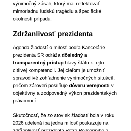
výnimočný zásah, ktorý mal reflektovať
mimoriadnu ľudskú tragédiu a špecifické
okolnosti prípadu.
Zdržanlivosť prezidenta
Agenda žiadostí o milosť podľa Kancelárie
prezidenta SR odráža
dôsledný a
transparentný prístup
hlavy štátu k tejto
citlivej kompetencii. Jej cieľom je umožniť
spravodlivé zohľadnenie výnimočných situácií,
pričom zároveň posilňuje
dôveru verejnosti
v
objektívny a zodpovedný výkon prezidentských
právomocí.
Skutočnosť, že zo stoviek žiadostí bola v roku
2026 udelená iba jedna milosť poukazuje na
zdržanlivosť prezidenta Petra Pellegriniho a