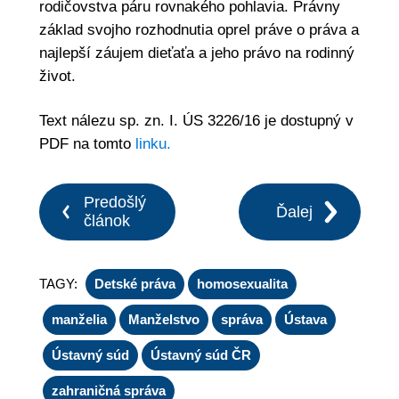
rodičovstva páru rovnakého pohlavia. Právny
základ svojho rozhodnutia oprel práve o práva a
najlepší záujem dieťaťa a jeho právo na rodinný
život.
Text nálezu sp. zn. I. ÚS 3226/16 je dostupný v
PDF na tomto
linku.
Predošlý
Ďalej
článok
TAGY:
Detské práva
homosexualita
manželia
Manželstvo
správa
Ústava
Ústavný súd
Ústavný súd ČR
zahraničná správa