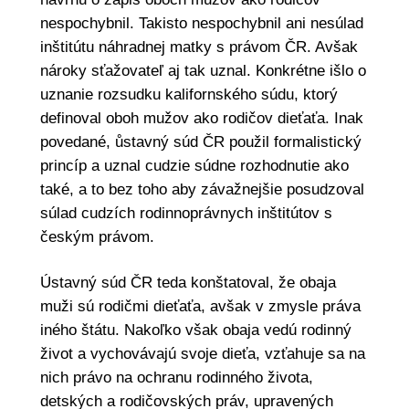
nespochybnil. Takisto nespochybnil ani nesúlad
inštitútu náhradnej matky s právom ČR. Avšak
nároky sťažovateľ aj tak uznal. Konkrétne išlo o
uznanie rozsudku kalifornského súdu, ktorý
definoval oboh mužov ako rodičov dieťaťa. Inak
povedané, ůstavný súd ČR použil formalistický
princíp a uznal cudzie súdne rozhodnutie ako
také, a to bez toho aby závažnejšie posudzoval
súlad cudzích rodinnoprávnych inštitútov s
českým právom.
Ústavný súd ČR teda konštatoval, že obaja
muži sú rodičmi dieťaťa, avšak v zmysle práva
iného štátu. Nakoľko však obaja vedú rodinný
život a vychovávajú svoje dieťa, vzťahuje sa na
nich právo na ochranu rodinného života,
detských a rodičovských práv, upravených