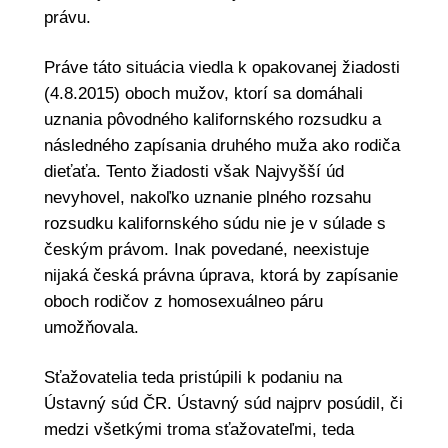
právu.
Práve táto situácia viedla k opakovanej žiadosti
(4.8.2015) oboch mužov, ktorí sa domáhali
uznania pôvodného kalifornského rozsudku a
následného zapísania druhého muža ako rodiča
dieťaťa. Tento žiadosti však Najvyšší úd
nevyhovel, nakoľko uznanie plného rozsahu
rozsudku kalifornského súdu nie je v súlade s
českým právom. Inak povedané, neexistuje
nijaká česká právna úprava, ktorá by zapísanie
oboch rodičov z homosexuálneo páru
umožňovala.
Sťažovatelia teda pristúpili k podaniu na
Ústavný súd ČR. Ústavný súd najprv posúdil, či
medzi všetkými troma sťažovateľmi, teda