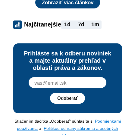
Zobraziť viac článkov
Najčítanejšie
1d
7d
1m
Prihláste sa k odberu noviniek
a majte aktuálny prehľad v
oblasti práva a zákonov.
Odoberať
Stlačením tlačítka „Odoberať“ súhlasíte s
Podmienkami
používania
a
Politikou ochrany súkromia a osobných