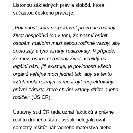
Listonou základných práv a slobôd, ktorá
súčasťou českého práva je.
„Povinnost státu respektovat právo na rodinný
život nespočívá jen v tom, že nesmí bránit
osobám majícím mezi sebou rodinné vazby, aby
spolu žily a tyto vztahy realizovaly. V případě,
že mezi osobami rodinný život, vzniklý na
legální bázi, již existuje, je povinností všech
orgánů veřejné moci jednat tak, aby se tento
vztah mohl rozvíjet, a musí být respektovány
právní záruky, které chrání vztahy dítěte a jeho
rodiče.“
(ÚS ČR)
Ústavný súd ČR teda uznal faktickú a právne
realitu druhého štátu, avšak nelegalizoval
samotný inšitút náhradného materstva alebo