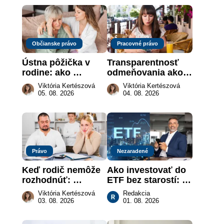
Občianske právo
Pracovné právo
Ústna pôžička v 
Transparentnosť 
rodine: ako 
odmeňovania ako 
vymôcť peniaze, 
právna povinnosť: 
Viktória Kertészová
Viktória Kertészová
keď na papieri nie 
revolúcia na 
05. 08. 2026
04. 08. 2026
je takmer nič
slovenskom trhu 
práce
Právo
Nezaradené
Keď rodič nemôže 
Ako investovať do 
rozhodnúť: 
ETF bez starostí: 
nahradenie prejavu 
Investičné plány, 
Viktória Kertészová
Redakcia
vôle súdom v 
ktoré urobia prácu 
03. 08. 2026
01. 08. 2026
záujme dieťaťa
za vás