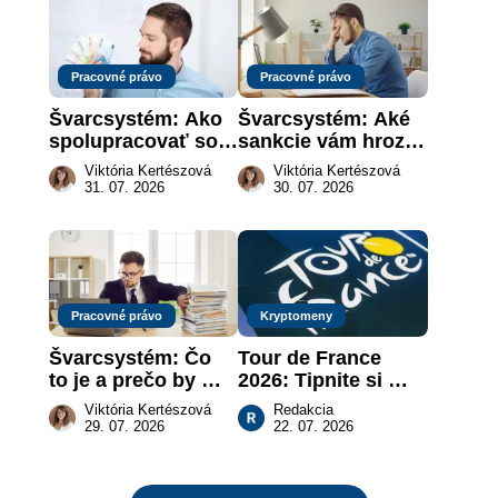
Pracovné právo
Pracovné právo
Švarcsystém: Ako 
Švarcsystém: Aké 
spolupracovať so 
sankcie vám hrozia 
živnostníkom 
a prečo nestačí 
Viktória Kertészová
Viktória Kertészová
legálne a bez 
zaplatiť pokutu?
31. 07. 2026
30. 07. 2026
rizika?
Pracovné právo
Kryptomeny
Švarcsystém: Čo 
Tour de France 
to je a prečo by 
2026: Tipnite si 
vás to malo 
pódium etapy a 
Viktória Kertészová
Redakcia
zaujímať
získajte podiel z 2 
29. 07. 2026
22. 07. 2026
000 €