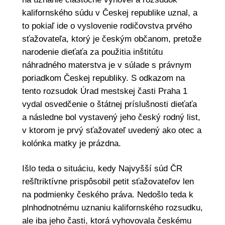
kalifornského súdu v Českej republike uznal, a
to pokiaľ ide o vyslovenie rodičovstva prvého
sťažovateľa, ktorý je českým občanom, pretože
narodenie dieťaťa za použitia inštitútu
náhradného materstva je v súlade s právnym
poriadkom Českej republiky. S odkazom na
tento rozsudok Úrad mestskej časti Praha 1
vydal osvedčenie o štátnej príslušnosti dieťaťa
a následne bol vystavený jeho český rodný list,
v ktorom je prvý sťažovateľ uvedený ako otec a
kolónka matky je prázdna.
Išlo teda o situáciu, kedy Najvyšší súd ČR
rešľtriktívne prispôsobil petit sťažovateľov len
na podmienky českého práva. Nedošlo teda k
plnhodnotnému uznaniu kalifornského rozsudku,
ale iba jeho časti, ktorá vyhovovala českému