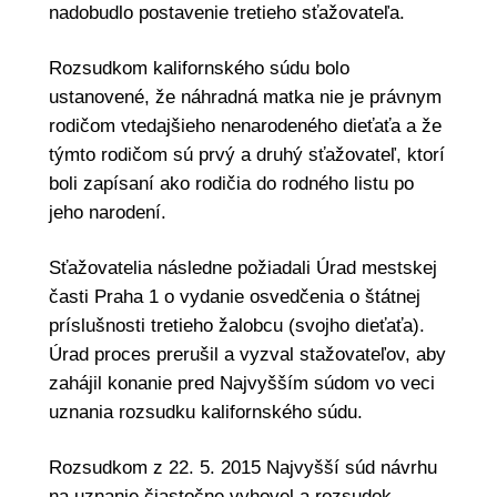
nadobudlo postavenie tretieho sťažovateľa.
Rozsudkom kalifornského súdu bolo
ustanovené, že náhradná matka nie je právnym
rodičom vtedajšieho nenarodeného dieťaťa a že
týmto rodičom sú prvý a druhý sťažovateľ, ktorí
boli zapísaní ako rodičia do rodného listu po
jeho narodení.
Sťažovatelia následne požiadali Úrad mestskej
časti Praha 1 o vydanie osvedčenia o štátnej
príslušnosti tretieho žalobcu (svojho dieťaťa).
Úrad proces prerušil a vyzval stažovateľov, aby
zahájil konanie pred Najvyšším súdom vo veci
uznania rozsudku kalifornského súdu.
Rozsudkom z 22. 5. 2015 Najvyšší súd návrhu
na uznanie čiastočne vyhovel a rozsudok