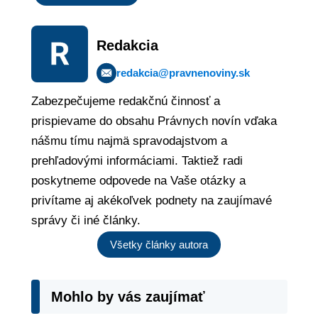
Redakcia
redakcia@pravnenoviny.sk
Zabezpečujeme redakčnú činnosť a
prispievame do obsahu Právnych novín vďaka
nášmu tímu najmä spravodajstvom a
prehľadovými informáciami. Taktiež radi
poskytneme odpovede na Vaše otázky a
privítame aj akékoľvek podnety na zaujímavé
správy či iné články.
Všetky články autora
Mohlo by vás zaujímať