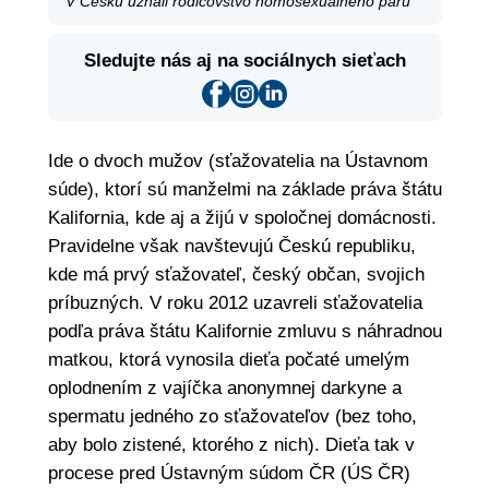
V Česku uznali rodičovstvo homosexuálneho páru
Sledujte nás aj na sociálnych sieťach
Ide o dvoch mužov (sťažovatelia na Ústavnom
súde), ktorí sú manželmi na základe práva štátu
Kalifornia, kde aj a žijú v spoločnej domácnosti.
Pravidelne však navštevujú Českú republiku,
kde má prvý sťažovateľ, český občan, svojich
príbuzných. V roku 2012 uzavreli sťažovatelia
podľa práva štátu Kalifornie zmluvu s náhradnou
matkou, ktorá vynosila dieťa počaté umelým
oplodnením z vajíčka anonymnej darkyne a
spermatu jedného zo sťažovateľov (bez toho,
aby bolo zistené, ktorého z nich). Dieťa tak v
procese pred Ústavným súdom ČR (ÚS ČR)