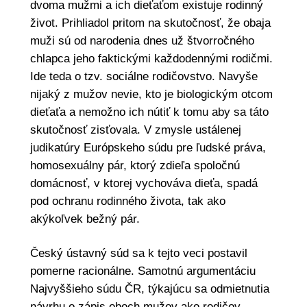
dvoma mužmi a ich dieťaťom existuje rodinný
život. Prihliadol pritom na skutočnosť, že obaja
muži sú od narodenia dnes už štvorročného
chlapca jeho faktickými každodennými rodičmi.
Ide teda o tzv. sociálne rodičovstvo. Navyše
nijaký z mužov nevie, kto je biologickým otcom
dieťaťa a nemožno ich nútiť k tomu aby sa táto
skutočnosť zisťovala. V zmysle ustálenej
judikatúry Európskeho súdu pre ľudské práva,
homosexuálny pár, ktorý zdieľa spoločnú
domácnosť, v ktorej vychováva dieťa, spadá
pod ochranu rodinného života, tak ako
akýkoľvek bežný pár.
Český ústavný súd sa k tejto veci postavil
pomerne racionálne. Samotnú argumentáciu
Najvyššieho súdu ČR, týkajúcu sa odmietnutia
návrhu o zápis oboch mužov ako rodičov