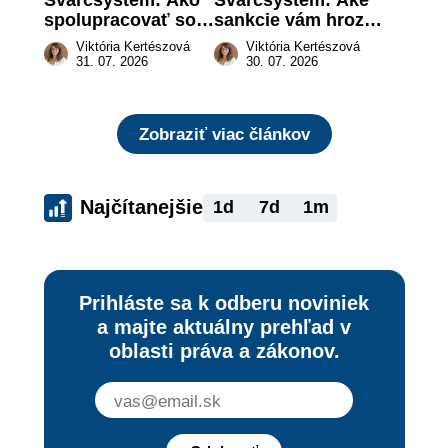
spolupracovať so 
sankcie vám hrozia 
živnostníkom 
a prečo nestačí 
Viktória Kertészová
Viktória Kertészová
legálne a bez 
zaplatiť pokutu?
31. 07. 2026
30. 07. 2026
rizika?
Zobraziť viac článkov
Najčítanejšie
1d
7d
1m
Prihláste sa k odberu noviniek
a majte aktuálny prehľad v
oblasti práva a zákonov.