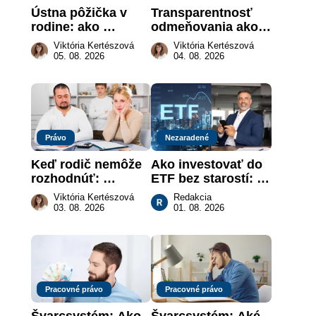
Ústna pôžička v 
Transparentnosť 
rodine: ako 
odmeňovania ako 
vymôcť peniaze, 
právna povinnosť: 
Viktória Kertészová
Viktória Kertészová
keď na papieri nie 
revolúcia na 
05. 08. 2026
04. 08. 2026
je takmer nič
slovenskom trhu 
práce
Právo
Nezaradené
Keď rodič nemôže 
Ako investovať do 
rozhodnúť: 
ETF bez starostí: 
nahradenie prejavu 
Investičné plány, 
Viktória Kertészová
Redakcia
vôle súdom v 
ktoré urobia prácu 
03. 08. 2026
01. 08. 2026
záujme dieťaťa
za vás
Pracovné právo
Pracovné právo
Švarcsystém: Ako 
Švarcsystém: Aké 