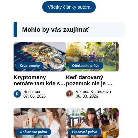
Všetky články autora
Mohlo by vás zaujímať
Kryptomeny
Občianske právo
Kryptomeny 
Keď darovaný 
nemáte tam kde si 
pozemok nie je 
myslíte: Viete, kde 
„hotová vec“: kedy 
Redakcia
Viktória Kertészová
sa naozaj 
môže darca žiadať 
07. 08. 2026
06. 08. 2026
nachádzajú?
dar späť
Občianske právo
Pracovné právo