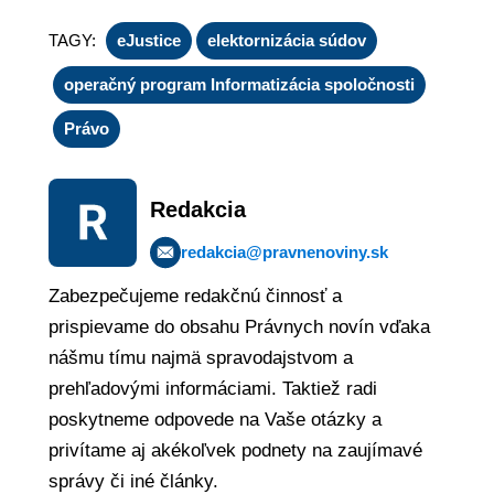
TAGY:
eJustice
elektornizácia súdov
operačný program Informatizácia spoločnosti
Právo
Redakcia
redakcia@pravnenoviny.sk
Zabezpečujeme redakčnú činnosť a
prispievame do obsahu Právnych novín vďaka
nášmu tímu najmä spravodajstvom a
prehľadovými informáciami. Taktiež radi
poskytneme odpovede na Vaše otázky a
privítame aj akékoľvek podnety na zaujímavé
správy či iné články.