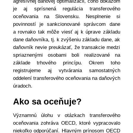
agresívnej daňovej optimalizácii, čoho dôkazom
je aj sprísnená regulácia transferového
oceňovania na Slovensku. Nesplnenie si
povinností je sankcionované správcom dane
a rovnako tak môže viesť aj k úprave základu
dane daňovníka, tj. k zvýšeniu základu dane, ak
daňovník nevie preukázať, že transakcie medzi
spriaznenými osobami boli realizované na
základe trhového princípu. Okrem toho
registrujeme aj vytvárania samostatných
oddelení transferového oceňovania na daňových
úradoch.
Ako sa oceňuje?
Významnú úlohu v otázkach transferového
oceňovania zohráva OECD, ktoré vypracovalo
niekoľko odporúčaní. Hlavným prínosom OECD