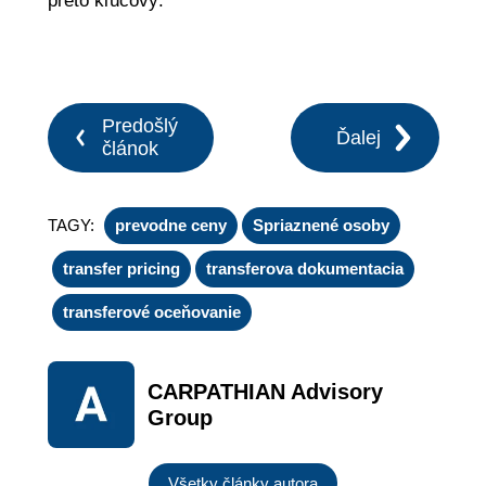
preto kľúčový.
Predošlý
Ďalej
článok
TAGY:
prevodne ceny
Spriaznené osoby
transfer pricing
transferova dokumentacia
transferové oceňovanie
CARPATHIAN Advisory
Group
Všetky články autora