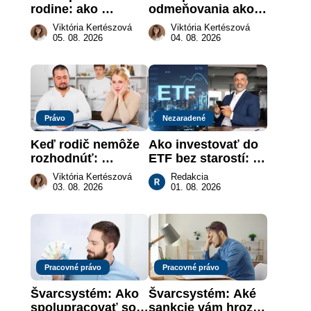
rodine: ako 
odmeňovania ako 
vymôcť peniaze, 
právna povinnosť: 
Viktória Kertészová
Viktória Kertészová
keď na papieri nie 
revolúcia na 
05. 08. 2026
04. 08. 2026
je takmer nič
slovenskom trhu 
práce
Právo
Nezaradené
Keď rodič nemôže 
Ako investovať do 
rozhodnúť: 
ETF bez starostí: 
nahradenie prejavu 
Investičné plány, 
Viktória Kertészová
Redakcia
vôle súdom v 
ktoré urobia prácu 
03. 08. 2026
01. 08. 2026
záujme dieťaťa
za vás
Pracovné právo
Pracovné právo
Švarcsystém: Ako 
Švarcsystém: Aké 
spolupracovať so 
sankcie vám hrozia 