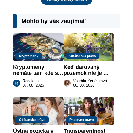
Mohlo by vás zaujímať
Kryptomeny
Občianske právo
Kryptomeny 
Keď darovaný 
nemáte tam kde si 
pozemok nie je 
myslíte: Viete, kde 
„hotová vec“: kedy 
Redakcia
Viktória Kertészová
sa naozaj 
môže darca žiadať 
07. 08. 2026
06. 08. 2026
nachádzajú?
dar späť
Občianske právo
Pracovné právo
Ústna pôžička v 
Transparentnosť 