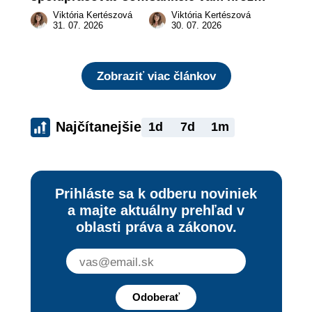
živnostníkom 
a prečo nestačí 
Viktória Kertészová
Viktória Kertészová
legálne a bez 
zaplatiť pokutu?
31. 07. 2026
30. 07. 2026
rizika?
Zobraziť viac článkov
Najčítanejšie
1d
7d
1m
Prihláste sa k odberu noviniek
a majte aktuálny prehľad v
oblasti práva a zákonov.
Odoberať