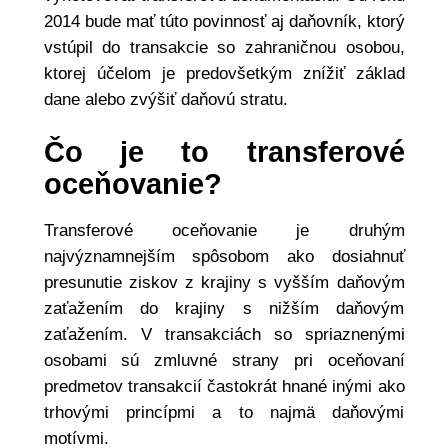
2014 bude mať túto povinnosť aj daňovník, ktorý
vstúpil do transakcie so zahraničnou osobou,
ktorej účelom je predovšetkým znížiť základ
dane alebo zvýšiť daňovú stratu.
Čo je to transferové
oceňovanie?
Transferové oceňovanie je druhým
najvýznamnejším spôsobom ako dosiahnuť
presunutie ziskov z krajiny s vyšším daňovým
zaťažením do krajiny s nižším daňovým
zaťažením. V transakciách so spriaznenými
osobami sú zmluvné strany pri oceňovaní
predmetov transakcií častokrát hnané inými ako
trhovými princípmi a to najmä daňovými
motívmi.