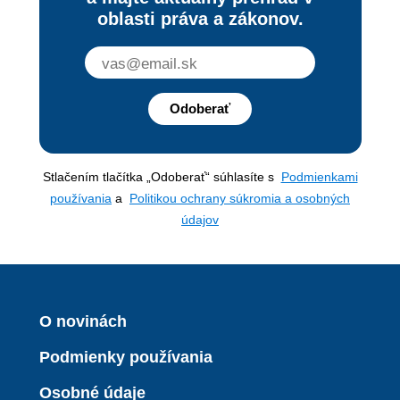
oblasti práva a zákonov.
Odoberať
Stlačením tlačítka „Odoberať“ súhlasíte s
Podmienkami
používania
a
Politikou ochrany súkromia a osobných
údajov
O novinách
Podmienky používania
Osobné údaje