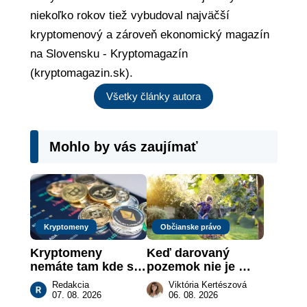
niekoľko rokov tiež vybudoval najväčší
kryptomenový a zároveň ekonomický magazín
na Slovensku - Kryptomagazín
(kryptomagazin.sk).
Všetky články autora
Mohlo by vás zaujímať
Kryptomeny
Občianske právo
Kryptomeny 
Keď darovaný 
nemáte tam kde si 
pozemok nie je 
myslíte: Viete, kde 
„hotová vec“: kedy 
Redakcia
Viktória Kertészová
sa naozaj 
môže darca žiadať 
07. 08. 2026
06. 08. 2026