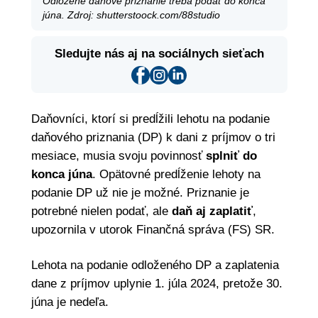
Odložené daňové priznanie treba podať do konca
júna. Zdroj: shutterstoock.com/88studio
Sledujte nás aj na sociálnych sieťach
Daňovníci, ktorí si predĺžili lehotu na podanie
daňového priznania (DP) k dani z príjmov o tri
mesiace, musia svoju povinnosť
splniť do
konca júna
. Opätovné predĺženie lehoty na
podanie DP už nie je možné. Priznanie je
potrebné nielen podať, ale
daň aj zaplatiť
,
upozornila v utorok Finančná správa (FS) SR.
Lehota na podanie odloženého DP a zaplatenia
dane z príjmov uplynie 1. júla 2024, pretože 30.
júna je nedeľa.