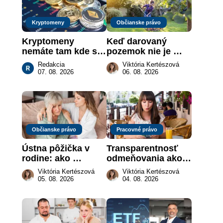
Kryptomeny
Občianske právo
Kryptomeny 
Keď darovaný 
nemáte tam kde si 
pozemok nie je 
myslíte: Viete, kde 
„hotová vec“: kedy 
Redakcia
Viktória Kertészová
sa naozaj 
môže darca žiadať 
07. 08. 2026
06. 08. 2026
nachádzajú?
dar späť
Občianske právo
Pracovné právo
Ústna pôžička v 
Transparentnosť 
rodine: ako 
odmeňovania ako 
vymôcť peniaze, 
právna povinnosť: 
Viktória Kertészová
Viktória Kertészová
keď na papieri nie 
revolúcia na 
05. 08. 2026
04. 08. 2026
je takmer nič
slovenskom trhu 
práce