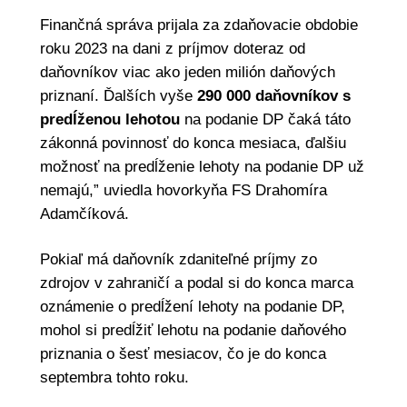
Finančná správa prijala za zdaňovacie obdobie
roku 2023 na dani z príjmov doteraz od
daňovníkov viac ako jeden milión daňových
priznaní. Ďalších vyše
290 000 daňovníkov s
predĺženou lehotou
na podanie DP čaká táto
zákonná povinnosť do konca mesiaca, ďalšiu
možnosť na predĺženie lehoty na podanie DP už
nemajú,” uviedla hovorkyňa FS Drahomíra
Adamčíková.
Pokiaľ má daňovník zdaniteľné príjmy zo
zdrojov v zahraničí a podal si do konca marca
oznámenie o predĺžení lehoty na podanie DP,
mohol si predĺžiť lehotu na podanie daňového
priznania o šesť mesiacov, čo je do konca
septembra tohto roku.