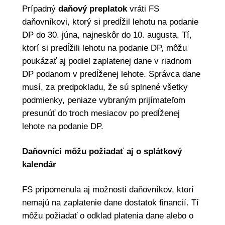
Prípadný
daňový preplatok
vráti FS
daňovníkovi, ktorý si predĺžil lehotu na podanie
DP do 30. júna, najneskôr do 10. augusta. Tí,
ktorí si predĺžili lehotu na podanie DP, môžu
poukázať aj podiel zaplatenej dane v riadnom
DP podanom v predĺženej lehote. Správca dane
musí, za predpokladu, že sú splnené všetky
podmienky, peniaze vybraným prijímateľom
presunúť do troch mesiacov po predĺženej
lehote na podanie DP.
Daňovníci môžu požiadať aj o splátkový
kalendár
FS pripomenula aj možnosti daňovníkov, ktorí
nemajú na zaplatenie dane dostatok financií. Tí
môžu požiadať o odklad platenia dane alebo o