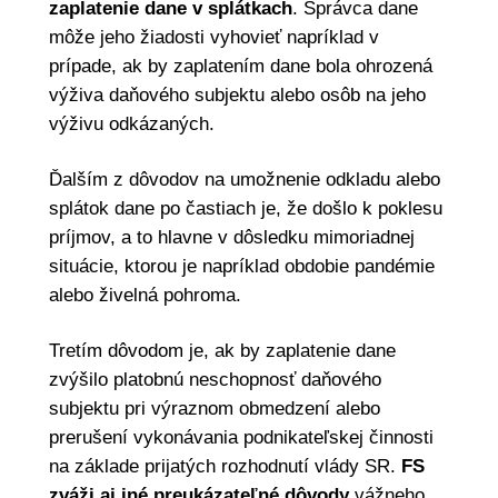
zaplatenie dane v splátkach
. Správca dane
môže jeho žiadosti vyhovieť napríklad v
prípade, ak by zaplatením dane bola ohrozená
výživa daňového subjektu alebo osôb na jeho
výživu odkázaných.
Ďalším z dôvodov na umožnenie odkladu alebo
splátok dane po častiach je, že došlo k poklesu
príjmov, a to hlavne v dôsledku mimoriadnej
situácie, ktorou je napríklad obdobie pandémie
alebo živelná pohroma.
Tretím dôvodom je, ak by zaplatenie dane
zvýšilo platobnú neschopnosť daňového
subjektu pri výraznom obmedzení alebo
prerušení vykonávania podnikateľskej činnosti
na základe prijatých rozhodnutí vlády SR.
FS
zváži aj iné preukázateľné dôvody
vážneho