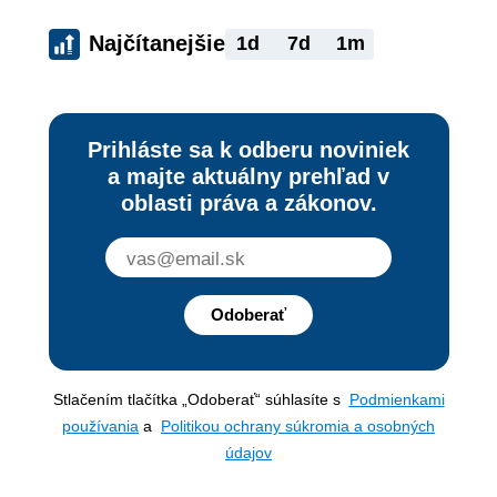
Najčítanejšie
1d
7d
1m
Prihláste sa k odberu noviniek
a majte aktuálny prehľad v
oblasti práva a zákonov.
Odoberať
Stlačením tlačítka „Odoberať“ súhlasíte s
Podmienkami
používania
a
Politikou ochrany súkromia a osobných
údajov