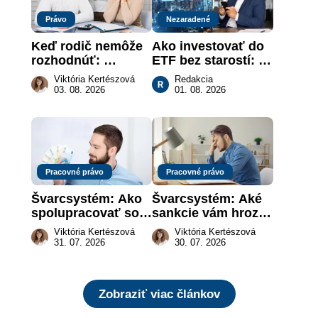
Právo
Nezaradené
Keď rodič nemôže 
Ako investovať do 
rozhodnúť: 
ETF bez starostí: 
nahradenie prejavu 
Investičné plány, 
Viktória Kertészová
Redakcia
vôle súdom v 
ktoré urobia prácu 
03. 08. 2026
01. 08. 2026
záujme dieťaťa
za vás
Pracovné právo
Pracovné právo
Švarcsystém: Ako 
Švarcsystém: Aké 
spolupracovať so 
sankcie vám hrozia 
živnostníkom 
a prečo nestačí 
Viktória Kertészová
Viktória Kertészová
legálne a bez 
zaplatiť pokutu?
31. 07. 2026
30. 07. 2026
rizika?
Zobraziť viac článkov