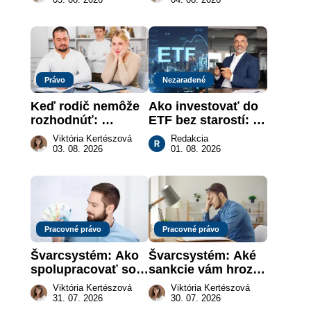
je takmer nič
slovenskom trhu 
práce
Právo
Nezaradené
Keď rodič nemôže 
Ako investovať do 
rozhodnúť: 
ETF bez starostí: 
nahradenie prejavu 
Investičné plány, 
Viktória Kertészová
Redakcia
vôle súdom v 
ktoré urobia prácu 
03. 08. 2026
01. 08. 2026
záujme dieťaťa
za vás
Pracovné právo
Pracovné právo
Švarcsystém: Ako 
Švarcsystém: Aké 
spolupracovať so 
sankcie vám hrozia 
živnostníkom 
a prečo nestačí 
Viktória Kertészová
Viktória Kertészová
legálne a bez 
zaplatiť pokutu?
31. 07. 2026
30. 07. 2026
rizika?