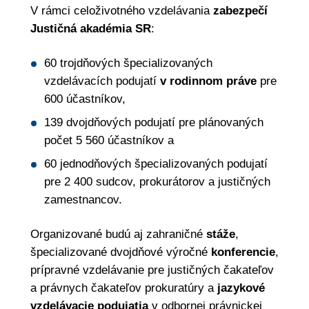
V rámci celoživotného vzdelávania
zabezpečí
Justičná akadémia SR
:
60 trojdňových špecializovaných
vzdelávacích podujatí
v rodinnom práve
pre
600 účastníkov,
139 dvojdňových podujatí pre plánovaných
počet 5 560 účastníkov a
60 jednodňových špecializovaných podujatí
pre 2 400 sudcov, prokurátorov a justičných
zamestnancov.
Organizované budú aj zahraničné
stáže
,
špecializované dvojdňové výročné
konferencie
,
prípravné vzdelávanie pre justičných čakateľov
a právnych čakateľov prokuratúry a
jazykové
vzdelávacie podujatia
v odbornej právnickej