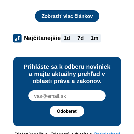
Zobraziť viac článkov
Najčítanejšie
1d
7d
1m
Prihláste sa k odberu noviniek
a majte aktuálny prehľad v
oblasti práva a zákonov.
Odoberať
Stlačením tlačítka „Odoberať“ súhlasíte s
Podmienkami