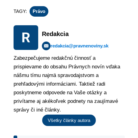
TAGY:
Právo
Redakcia
redakcia@pravnenoviny.sk
Zabezpečujeme redakčnú činnosť a
prispievame do obsahu Právnych novín vďaka
nášmu tímu najmä spravodajstvom a
prehľadovými informáciami. Taktiež radi
poskytneme odpovede na Vaše otázky a
privítame aj akékoľvek podnety na zaujímavé
správy či iné články.
Všetky články autora