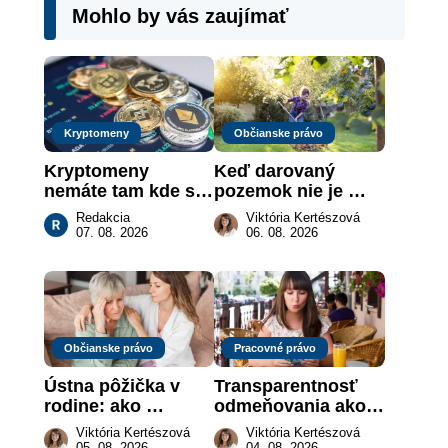
Mohlo by vás zaujímať
Kryptomeny
Občianske právo
Kryptomeny 
Keď darovaný 
nemáte tam kde si 
pozemok nie je 
myslíte: Viete, kde 
„hotová vec“: kedy 
Redakcia
Viktória Kertészová
sa naozaj 
môže darca žiadať 
07. 08. 2026
06. 08. 2026
nachádzajú?
dar späť
Občianske právo
Pracovné právo
Ústna pôžička v 
Transparentnosť 
rodine: ako 
odmeňovania ako 
vymôcť peniaze, 
právna povinnosť: 
Viktória Kertészová
Viktória Kertészová
keď na papieri nie 
revolúcia na 
05. 08. 2026
04. 08. 2026