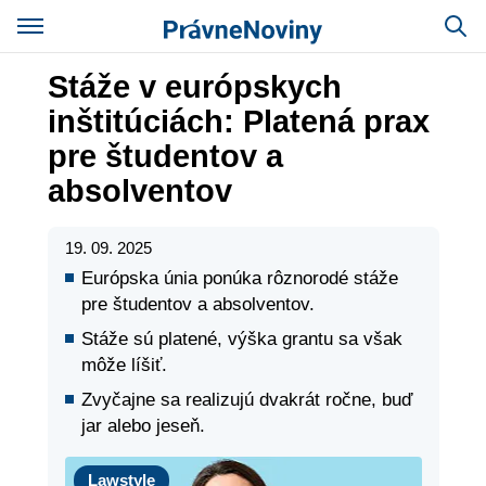
Stáže v európskych
inštitúciách: Platená prax
pre študentov a
absolventov
19. 09. 2025
Európska únia ponúka rôznorodé stáže
pre študentov a absolventov.
Stáže sú platené, výška grantu sa však
môže líšiť.
Zvyčajne sa realizujú dvakrát ročne, buď
jar alebo jeseň.
Lawstyle
Lawstyle