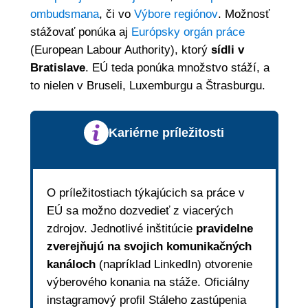
ombudsmana
, či vo
Výbore regiónov
. Možnosť
stážovať ponúka aj
Európsky orgán práce
(European Labour Authority), ktorý
sídli v
Bratislave
. EÚ teda ponúka množstvo stáží, a
to nielen v Bruseli, Luxemburgu a Štrasburgu.
Kariérne príležitosti
O príležitostiach týkajúcich sa práce v
EÚ sa možno dozvedieť z viacerých
zdrojov. Jednotlivé inštitúcie
pravidelne
zverejňujú na svojich komunikačných
kanáloch
(napríklad LinkedIn) otvorenie
výberového konania na stáže. Oficiálny
instagramový profil Stáleho zastúpenia