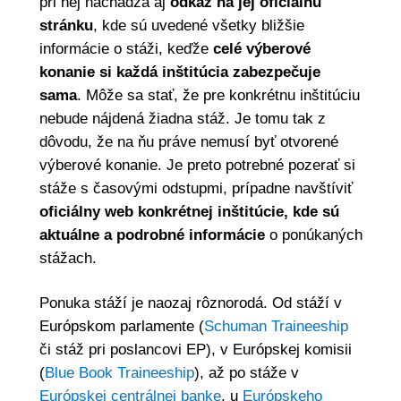
pri nej nachádza aj
odkaz na jej oficiálnu
stránku
, kde sú uvedené všetky bližšie
informácie o stáži, keďže
celé výberové
konanie si každá inštitúcia zabezpečuje
sama
. Môže sa stať, že pre konkrétnu inštitúciu
nebude nájdená žiadna stáž. Je tomu tak z
dôvodu, že na ňu práve nemusí byť otvorené
výberové konanie. Je preto potrebné pozerať si
stáže s časovými odstupmi, prípadne navštíviť
oficiálny web konkrétnej inštitúcie, kde sú
aktuálne a podrobné informácie
o ponúkaných
stážach.
Ponuka stáží je naozaj rôznorodá. Od stáží v
Európskom parlamente (
Schuman Traineeship
či stáž pri poslancovi EP), v Európskej komisii
(
Blue Book Traineeship
), až po stáže v
Európskej centrálnej banke
, u
Európskeho