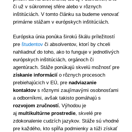
či už v súkromnej sfére alebo v rôznych
inštitúciách. V tomto článku sa budeme venovať
primárne stážam v európskych inštitúciách.
Európska únia ponúka širokú škálu príležitostí
pre
študentov
či absolventov, ktorí by chceli
nahliadnuť do toho, ako to funguje v jednotlivých
európskych inštitúciách, orgánoch či
agentúrach. Stáže ponúkajú skvelú možnosť pre
získanie informácií
o rôznych procesoch
prebiehajúcich v EÚ, pre
nadviazanie
kontaktov
s rôznymi zaujímavými osobnosťami
a odborníkmi, avšak takisto pomáhajú s
rozvojom zručností.
Výhodou je
aj
multikultúrne prostredie
, skvelé pre
zdokonalenie cudzích jazykov. Stáže sú vhodné
pre každého, kto spĺňa podmienky a túži získať