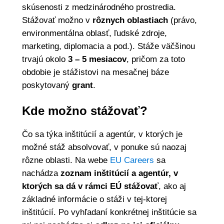
skúsenosti z medzinárodného prostredia.
Stážovať možno v
rôznych oblastiach
(právo,
environmentálna oblasť, ľudské zdroje,
marketing, diplomacia a pod.). Stáže väčšinou
trvajú okolo
3 – 5 mesiacov
, pričom za toto
obdobie je stážistovi na mesačnej báze
poskytovaný
grant
.
Kde možno stážovať?
Čo sa týka inštitúcií a agentúr, v ktorých je
možné stáž absolvovať, v ponuke sú naozaj
rôzne oblasti. Na
webe
EU Careers
sa
nachádza
zoznam inštitúcií a agentúr, v
ktorých sa dá v rámci EÚ stážovať
, ako aj
základné informácie o stáži v tej-ktorej
inštitúcií. Po vyhľadaní konkrétnej inštitúcie sa