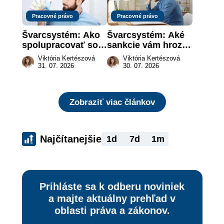
Pracovné právo
Pracovné právo
Švarcsystém: Ako 
Švarcsystém: Aké 
spolupracovať so 
sankcie vám hrozia 
živnostníkom 
a prečo nestačí 
Viktória Kertészová
Viktória Kertészová
legálne a bez 
zaplatiť pokutu?
31. 07. 2026
30. 07. 2026
rizika?
Zobraziť viac článkov
Najčítanejšie
1d
7d
1m
Prihláste sa k odberu noviniek
a majte aktuálny prehľad v
oblasti práva a zákonov.