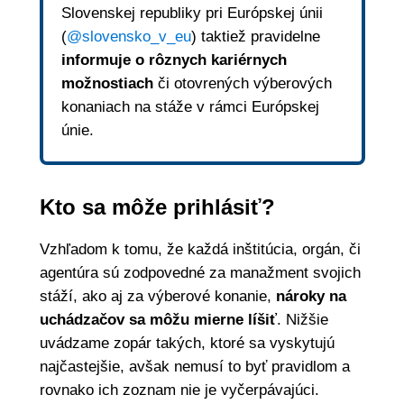
Slovenskej republiky pri Európskej únii
(
@slovensko_v_eu
) taktiež pravidelne
informuje o rôznych kariérnych
možnostiach
či otovrených výberových
konaniach na stáže v rámci Európskej
únie.
Kto sa môže prihlásiť?
Vzhľadom k tomu, že každá inštitúcia, orgán, či
agentúra sú zodpovedné za manažment svojich
stáží, ako aj za výberové konanie,
nároky na
uchádzačov sa môžu mierne líšiť
. Nižšie
uvádzame zopár takých, ktoré sa vyskytujú
najčastejšie, avšak nemusí to byť pravidlom a
rovnako ich zoznam nie je vyčerpávajúci.