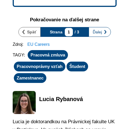
Pokračovanie na ďalšej strane
Späť
Strana
1
/ 3
Ďalej
Zdroj:
EU Careers
TAGY:
Pracovná zmluva
Pracovnoprávny vzťah
Študent
Zamestnanec
Lucia Rybanová
Lucia je doktorandkou na Právnickej fakulte UK