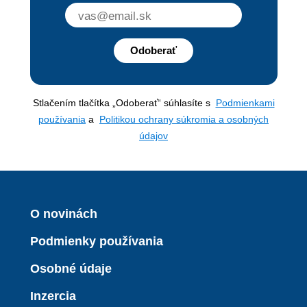
Odoberať
Stlačením tlačítka „Odoberať“ súhlasíte s
Podmienkami
používania
a
Politikou ochrany súkromia a osobných
údajov
O novinách
Podmienky používania
Osobné údaje
Inzercia