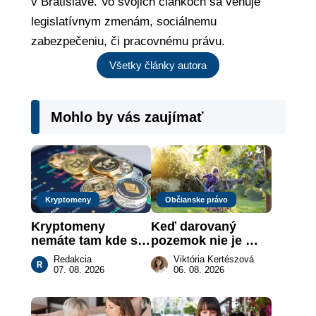
v Bratislave. Vo svojich článkoch sa venuje
legislatívnym zmenám, sociálnemu
zabezpečeniu, či pracovnému právu.
Všetky články autora
Mohlo by vás zaujímať
Kryptomeny
Občianske právo
Kryptomeny 
Keď darovaný 
nemáte tam kde si 
pozemok nie je 
myslíte: Viete, kde 
„hotová vec“: kedy 
Redakcia
Viktória Kertészová
sa naozaj 
môže darca žiadať 
07. 08. 2026
06. 08. 2026
nachádzajú?
dar späť