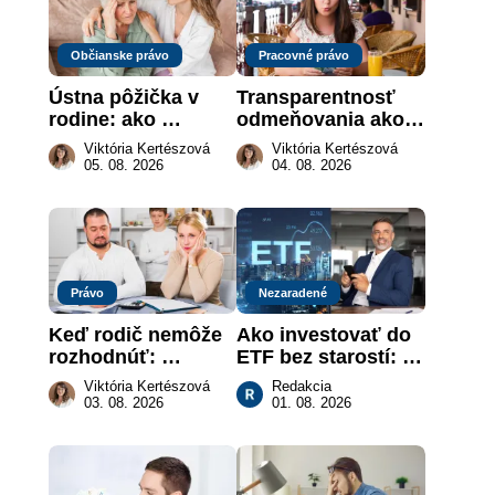
Občianske právo
Pracovné právo
Ústna pôžička v 
Transparentnosť 
rodine: ako 
odmeňovania ako 
vymôcť peniaze, 
právna povinnosť: 
Viktória Kertészová
Viktória Kertészová
keď na papieri nie 
revolúcia na 
05. 08. 2026
04. 08. 2026
je takmer nič
slovenskom trhu 
práce
Právo
Nezaradené
Keď rodič nemôže 
Ako investovať do 
rozhodnúť: 
ETF bez starostí: 
nahradenie prejavu 
Investičné plány, 
Viktória Kertészová
Redakcia
vôle súdom v 
ktoré urobia prácu 
03. 08. 2026
01. 08. 2026
záujme dieťaťa
za vás