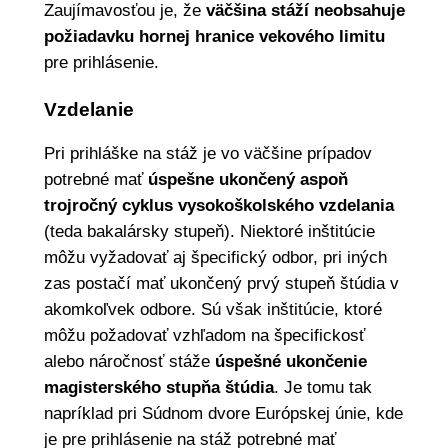
Zaujímavosťou je, že
väčšina stáží neobsahuje
požiadavku hornej hranice vekového limitu
pre prihlásenie.
Vzdelanie
Pri prihláške na stáž je vo väčšine prípadov
potrebné mať
úspešne ukončený aspoň
trojročný cyklus vysokoškolského vzdelania
(teda bakalársky stupeň). Niektoré inštitúcie
môžu vyžadovať aj špecifický odbor, pri iných
zas postačí mať ukončený prvý stupeň štúdia v
akomkoľvek odbore. Sú však inštitúcie, ktoré
môžu požadovať vzhľadom na špecifickosť
alebo náročnosť stáže
úspešné ukončenie
magisterského stupňa štúdia
. Je tomu tak
napríklad pri Súdnom dvore Európskej únie, kde
je pre prihlásenie na stáž potrebné mať