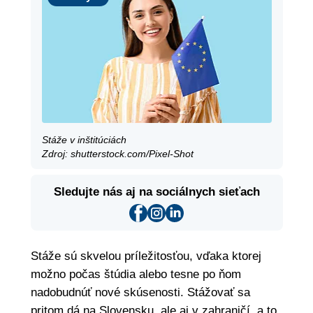
Stáže v inštitúciách
Zdroj: shutterstock.com/Pixel-Shot
Sledujte nás aj na sociálnych sieťach
Stáže sú skvelou príležitosťou, vďaka ktorej
možno počas štúdia alebo tesne po ňom
nadobudnúť nové skúsenosti. Stážovať sa
pritom dá na Slovensku, ale aj v zahraničí, a to