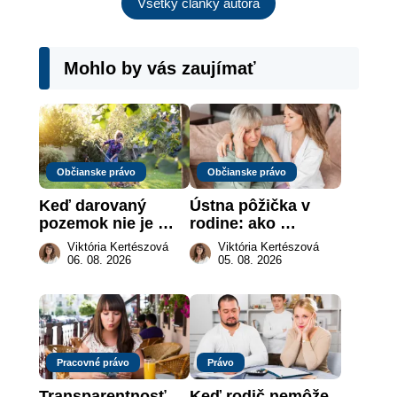
Všetky články autora
Mohlo by vás zaujímať
Občianske právo
Občianske právo
Keď darovaný 
Ústna pôžička v 
pozemok nie je 
rodine: ako 
„hotová vec“: kedy 
vymôcť peniaze, 
Viktória Kertészová
Viktória Kertészová
môže darca žiadať 
keď na papieri nie 
06. 08. 2026
05. 08. 2026
dar späť
je takmer nič
Pracovné právo
Právo
Transparentnosť 
Keď rodič nemôže 