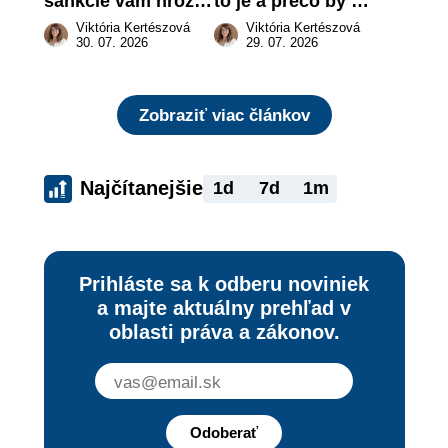
sankcie vám hrozia 
to je a prečo by 
a prečo nestačí 
vás to malo 
Viktória Kertészová
Viktória Kertészová
zaplatiť pokutu?
zaujímať
30. 07. 2026
29. 07. 2026
Zobraziť viac článkov
Najčítanejšie
1d
7d
1m
Prihláste sa k odberu noviniek
a majte aktuálny prehľad v
oblasti práva a zákonov.
Odoberať