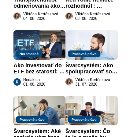
odmeňovania ako 
rozhodnúť: 
právna povinnosť: 
nahradenie prejavu 
Viktória Kertészová
Viktória Kertészová
revolúcia na 
vôle súdom v 
04. 08. 2026
03. 08. 2026
slovenskom trhu 
záujme dieťaťa
práce
Nezaradené
Pracovné právo
Ako investovať do 
Švarcsystém: Ako 
ETF bez starostí: 
spolupracovať so 
Investičné plány, 
živnostníkom 
Redakcia
Viktória Kertészová
ktoré urobia prácu 
legálne a bez 
01. 08. 2026
31. 07. 2026
za vás
rizika?
Pracovné právo
Pracovné právo
Švarcsystém: Aké 
Švarcsystém: Čo 