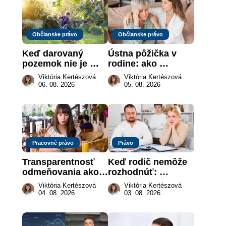
Občianske právo
Občianske právo
Keď darovaný 
Ústna pôžička v 
pozemok nie je 
rodine: ako 
„hotová vec“: kedy 
vymôcť peniaze, 
Viktória Kertészová
Viktória Kertészová
môže darca žiadať 
keď na papieri nie 
06. 08. 2026
05. 08. 2026
dar späť
je takmer nič
Pracovné právo
Právo
Transparentnosť 
Keď rodič nemôže 
odmeňovania ako 
rozhodnúť: 
právna povinnosť: 
nahradenie prejavu 
Viktória Kertészová
Viktória Kertészová
revolúcia na 
vôle súdom v 
04. 08. 2026
03. 08. 2026
slovenskom trhu 
záujme dieťaťa
práce