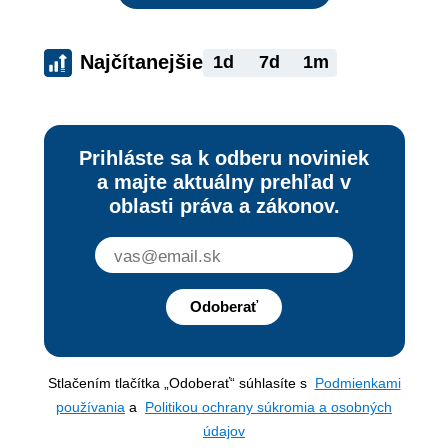
Najčítanejšie
1d
7d
1m
Prihláste sa k odberu noviniek
a majte aktuálny prehľad v
oblasti práva a zákonov.
Odoberať
Stlačením tlačítka „Odoberať“ súhlasíte s
Podmienkami
používania
a
Politikou ochrany súkromia a osobných
údajov