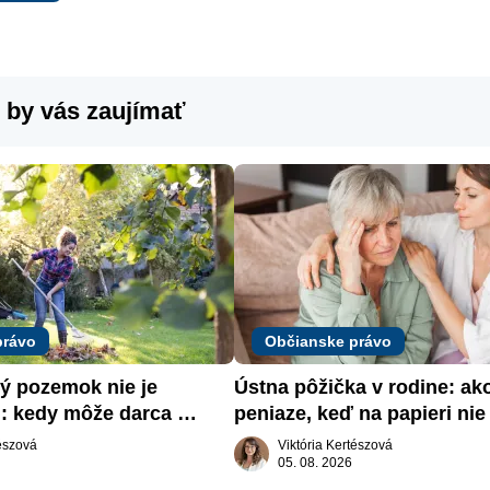
 by vás zaujímať
právo
Občianske právo
 pozemok nie je 
Ústna pôžička v rodine: ak
: kedy môže darca 
peniaze, keď na papieri nie 
päť
nič
tészová
Viktória Kertészová
05. 08. 2026