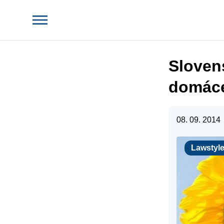
Sloven
domác
08. 09. 2014
Lawstyle
Lawstyl