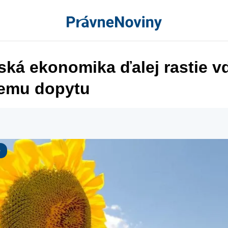
ská ekonomika ďalej rastie v
emu dopytu
e