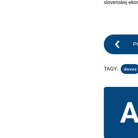
slovenskej eko
P
TAGY:
dovoz