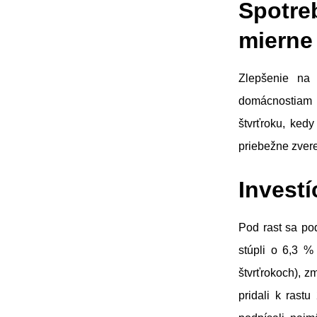
Spotre
mierne
Zlepšenie na
domácnostiam k
štvrťroku, ked
priebežne zver
Investíc
Pod rast sa pod
stúpli o 6,3 %
štvrťrokoch), z
pridali k rast