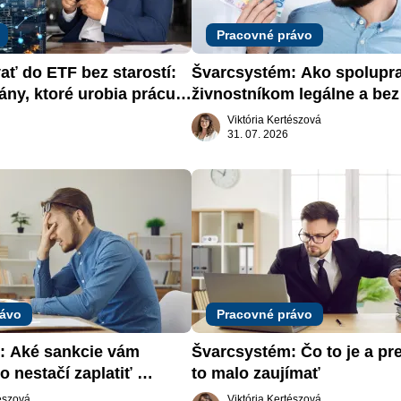
Pracovné právo
ať do ETF bez starostí: 
Švarcsystém: Ako spolupra
ány, ktoré urobia prácu 
živnostníkom legálne a bez 
Viktória Kertészová
31. 07. 2026
rávo
Pracovné právo
 Aké sankcie vám 
Švarcsystém: Čo to je a pre
o nestačí zaplatiť 
to malo zaujímať
tészová
Viktória Kertészová