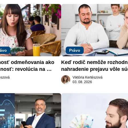
rávo
Právo
nosť odmeňovania ako 
Keď rodič nemôže rozhodnú
nosť: revolúcia na 
nahradenie prejavu vôle sú
trhu práce
záujme dieťaťa
tészová
Viktória Kertészová
03. 08. 2026