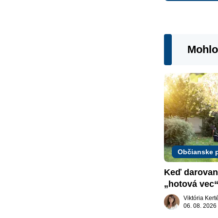
Mohlo
Občianske 
Keď darovaný
„hotová vec“
žiadať dar s
Viktória Ker
06. 08. 2026