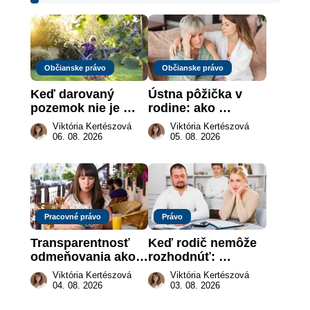
Občianske právo
Občianske právo
Keď darovaný 
Ústna pôžička v 
pozemok nie je 
rodine: ako 
„hotová vec“: kedy 
vymôcť peniaze, 
Viktória Kertészová
Viktória Kertészová
môže darca žiadať 
keď na papieri nie 
06. 08. 2026
05. 08. 2026
dar späť
je takmer nič
Pracovné právo
Právo
Transparentnosť 
Keď rodič nemôže 
odmeňovania ako 
rozhodnúť: 
právna povinnosť: 
nahradenie prejavu 
Viktória Kertészová
Viktória Kertészová
revolúcia na 
vôle súdom v 
04. 08. 2026
03. 08. 2026
slovenskom trhu 
záujme dieťaťa