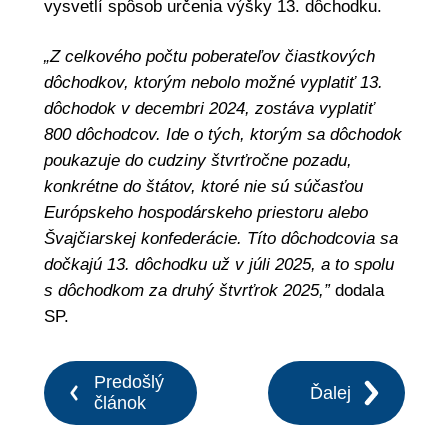
vysvetlí spôsob určenia výšky 13. dôchodku.
„Z celkového počtu poberateľov čiastkových
dôchodkov, ktorým nebolo možné vyplatiť 13.
dôchodok v decembri 2024, zostáva vyplatiť
800 dôchodcov. Ide o tých, ktorým sa dôchodok
poukazuje do cudziny štvrťročne pozadu,
konkrétne do štátov, ktoré nie sú súčasťou
Európskeho hospodárskeho priestoru alebo
Švajčiarskej konfederácie. Títo dôchodcovia sa
dočkajú 13. dôchodku už v júli 2025, a to spolu
s dôchodkom za druhý štvrťrok 2025,”
dodala
SP.
Predošlý
Ďalej
článok