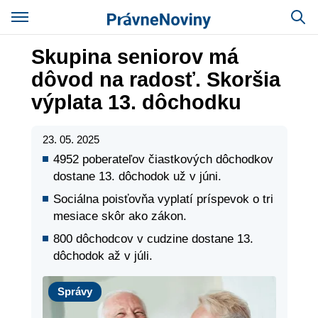
Skupina seniorov má
dôvod na radosť. Skoršia
výplata 13. dôchodku
23. 05. 2025
4952 poberateľov čiastkových dôchodkov
dostane 13. dôchodok už v júni.
Sociálna poisťovňa vyplatí príspevok o tri
mesiace skôr ako zákon.
800 dôchodcov v cudzine dostane 13.
dôchodok až v júli.
Správy
Správy