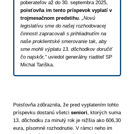
poberateľov až do 30. septembra 2025,
poisťovňa im tento príspevok vyplatí v
trojmesačnom predstihu
.
„Novú
legislatívu sme do našej rozhodovacej
činnosti zapracovali s prihliadnutím na
naše proklientské smerovanie tak, aby
sme mohli výplatu 13. dôchodkov doručiť
čo najskôr,”
uviedol generálny riaditeľ SP
Michal Tariška.
Poisťovňa zdôraznila, že pred vyplatením tohto
príspevku dostanú všetci
seniori
, ktorých suma
13. dôchodku za minulý rok je nižšia ako 606,30
eura, písomné rozhodnutie. V rámci neho im