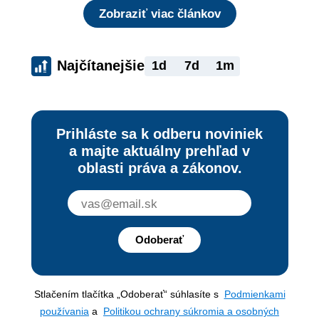
Zobraziť viac článkov
Najčítanejšie
1d
7d
1m
Prihláste sa k odberu noviniek
a majte aktuálny prehľad v
oblasti práva a zákonov.
Odoberať
Stlačením tlačítka „Odoberať“ súhlasíte s
Podmienkami
používania
a
Politikou ochrany súkromia a osobných