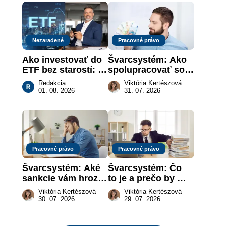
práce
Nezaradené
Pracovné právo
Ako investovať do 
Švarcsystém: Ako 
ETF bez starostí: 
spolupracovať so 
Investičné plány, 
živnostníkom 
Redakcia
Viktória Kertészová
ktoré urobia prácu 
legálne a bez 
01. 08. 2026
31. 07. 2026
za vás
rizika?
Pracovné právo
Pracovné právo
Švarcsystém: Aké 
Švarcsystém: Čo 
sankcie vám hrozia 
to je a prečo by 
a prečo nestačí 
vás to malo 
Viktória Kertészová
Viktória Kertészová
zaplatiť pokutu?
zaujímať
30. 07. 2026
29. 07. 2026