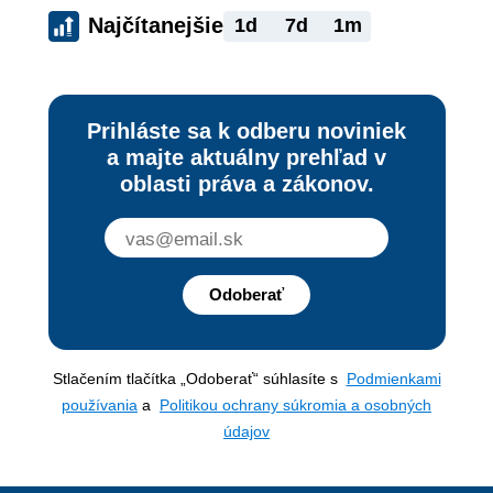
Najčítanejšie
1d
7d
1m
Prihláste sa k odberu noviniek
a majte aktuálny prehľad v
oblasti práva a zákonov.
Odoberať
Stlačením tlačítka „Odoberať“ súhlasíte s
Podmienkami
používania
a
Politikou ochrany súkromia a osobných
údajov