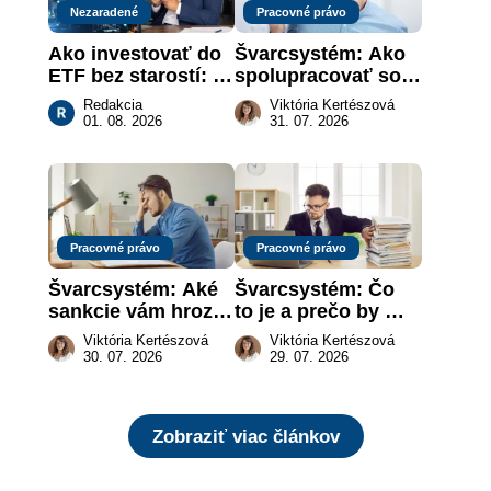
Nezaradené
Pracovné právo
Ako investovať do 
Švarcsystém: Ako 
ETF bez starostí: 
spolupracovať so 
Investičné plány, 
živnostníkom 
Redakcia
Viktória Kertészová
ktoré urobia prácu 
legálne a bez 
01. 08. 2026
31. 07. 2026
za vás
rizika?
Pracovné právo
Pracovné právo
Švarcsystém: Aké 
Švarcsystém: Čo 
sankcie vám hrozia 
to je a prečo by 
a prečo nestačí 
vás to malo 
Viktória Kertészová
Viktória Kertészová
zaplatiť pokutu?
zaujímať
30. 07. 2026
29. 07. 2026
Zobraziť viac článkov