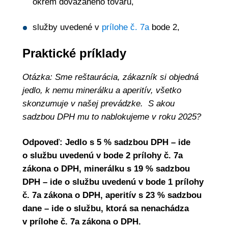
okrem dovážaného tovaru,
služby uvedené v
prílohe č. 7a
bode 2,
Praktické príklady
Otázka: Sme reštaurácia, zákazník si objedná
jedlo, k nemu minerálku a aperitív, všetko
skonzumuje v našej prevádzke. S akou
sadzbou DPH mu to nablokujeme v roku 2025?
Odpoveď: Jedlo s 5 % sadzbou DPH – ide
o službu uvedenú v bode 2 prílohy č. 7a
zákona o DPH, minerálku s 19 % sadzbou
DPH – ide o službu uvedenú v bode 1 prílohy
č. 7a zákona o DPH, aperitív s 23 % sadzbou
dane – ide o službu, ktorá sa nenachádza
v prílohe č. 7a zákona o DPH.