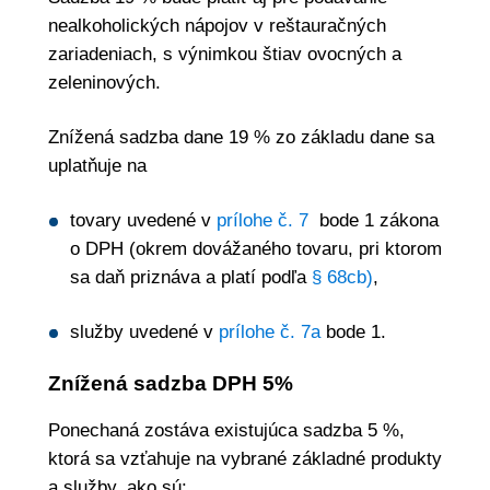
nealkoholických nápojov v reštauračných
zariadeniach, s výnimkou štiav ovocných a
zeleninových.
Znížená sadzba dane 19 % zo základu dane sa
uplatňuje na
tovary uvedené v
prílohe č. 7
bode 1 zákona
o DPH (okrem dovážaného tovaru, pri ktorom
sa daň priznáva a platí podľa
§ 68cb)
,
služby uvedené v
prílohe č. 7a
bode 1.
Znížená sadzba DPH 5%
Ponechaná zostáva existujúca sadzba 5 %,
ktorá sa vzťahuje na vybrané základné produkty
a služby, ako sú: