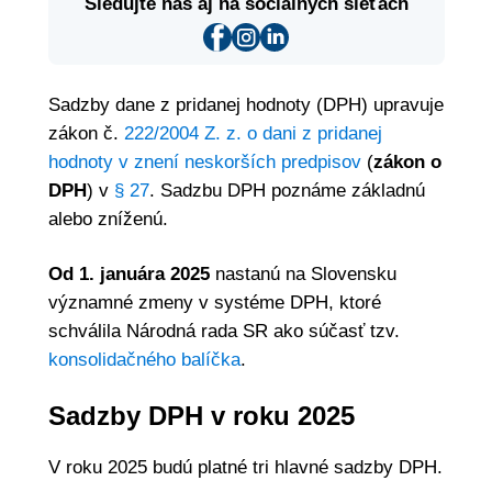
Sledujte nás aj na sociálnych sieťach
Sadzby dane z pridanej hodnoty (DPH) upravuje
zákon č.
222/2004 Z. z. o dani z pridanej
hodnoty v znení neskorších predpisov
(
zákon o
DPH
) v
§ 27
. Sadzbu DPH poznáme základnú
alebo zníženú.
Od 1. januára 2025
nastanú na Slovensku
významné zmeny v systéme DPH, ktoré
schválila Národná rada SR ako súčasť tzv.
konsolidačného balíčka
.
Sadzby DPH v roku 2025
V roku 2025 budú platné tri hlavné sadzby DPH.