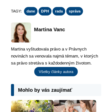
TAGY:
dane
DPH
rada
správa
Martina Vanc
Martina vyštudovala právo a v Právnych
novinách sa venovala najmä témam, v ktorých
sa právo stretáva s každodenným životom.
Všetky články autora
Mohlo by vás zaujímať