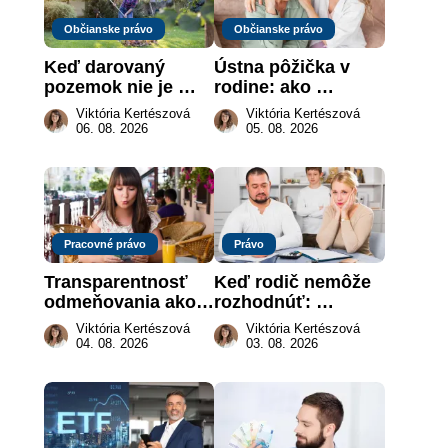
Občianske právo
Občianske právo
Keď darovaný 
Ústna pôžička v 
pozemok nie je 
rodine: ako 
„hotová vec“: kedy 
vymôcť peniaze, 
Viktória Kertészová
Viktória Kertészová
môže darca žiadať 
keď na papieri nie 
06. 08. 2026
05. 08. 2026
dar späť
je takmer nič
Pracovné právo
Právo
Transparentnosť 
Keď rodič nemôže 
odmeňovania ako 
rozhodnúť: 
právna povinnosť: 
nahradenie prejavu 
Viktória Kertészová
Viktória Kertészová
revolúcia na 
vôle súdom v 
04. 08. 2026
03. 08. 2026
slovenskom trhu 
záujme dieťaťa
práce