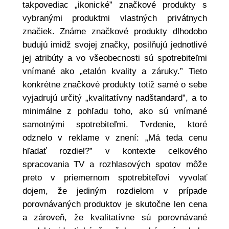
takpovediac „ikonické” značkové produkty s
vybranými produktmi vlastných privátnych
značiek. Známe značkové produkty dlhodobo
budujú imidž svojej značky, posilňujú jednotlivé
jej atribúty a vo všeobecnosti sú spotrebiteľmi
vnímané ako „etalón kvality a záruky.” Tieto
konkrétne značkové produkty totiž samé o sebe
vyjadrujú určitý „kvalitatívny nadštandard”, a to
minimálne z pohľadu toho, ako sú vnímané
samotnými spotrebiteľmi. Tvrdenie, ktoré
odznelo v reklame v znení: „Má teda cenu
hľadať rozdiel?” v kontexte celkového
spracovania TV a rozhlasových spotov môže
preto v priemernom spotrebiteľovi vyvolať
dojem, že jediným rozdielom v prípade
porovnávaných produktov je skutočne len cena
a zároveň, že kvalitatívne sú porovnávané