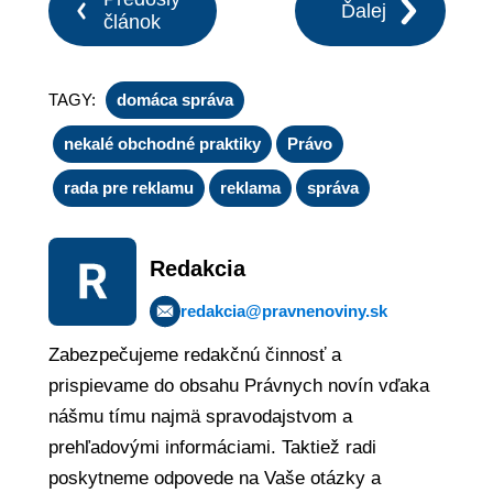
Ďalej
článok
TAGY:
domáca správa
nekalé obchodné praktiky
Právo
rada pre reklamu
reklama
správa
Redakcia
redakcia@pravnenoviny.sk
Zabezpečujeme redakčnú činnosť a
prispievame do obsahu Právnych novín vďaka
nášmu tímu najmä spravodajstvom a
prehľadovými informáciami. Taktiež radi
poskytneme odpovede na Vaše otázky a