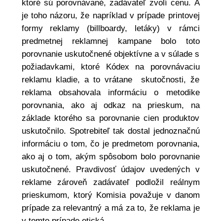
ktoré sú porovnávané, zadávateľ zvolí cenu. A
je toho názoru, že napríklad v prípade printovej
formy reklamy (billboardy, letáky) v rámci
predmetnej reklamnej kampane bolo toto
porovnanie uskutočnené objektívne a v súlade s
požiadavkami, ktoré Kódex na porovnávaciu
reklamu kladie, a to vrátane skutočnosti, že
reklama obsahovala informáciu o metodike
porovnania, ako aj odkaz na prieskum, na
základe ktorého sa porovnanie cien produktov
uskutočnilo. Spotrebiteľ tak dostal jednoznačnú
informáciu o tom, čo je predmetom porovnania,
ako aj o tom, akým spôsobom bolo porovnanie
uskutočnené. Pravdivosť údajov uvedených v
reklame zároveň zadávateľ podložil reálnym
prieskumom, ktorý Komisia považuje v danom
prípade za relevantný a má za to, že reklama je
v tomto prípade etická.