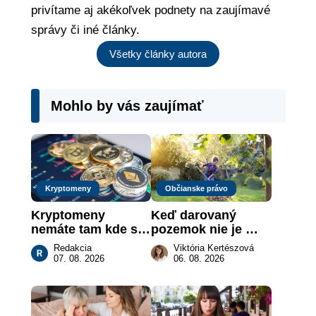
privítame aj akékoľvek podnety na zaujímavé
správy či iné články.
Všetky články autora
Mohlo by vás zaujímať
Kryptomeny
Občianske právo
Kryptomeny 
Keď darovaný 
nemáte tam kde si 
pozemok nie je 
myslíte: Viete, kde 
„hotová vec“: kedy 
Redakcia
Viktória Kertészová
sa naozaj 
môže darca žiadať 
07. 08. 2026
06. 08. 2026
nachádzajú?
dar späť