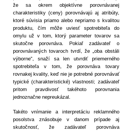
že sa okrem objektívne porovnávanej
charakteristiky (ceny) porovnávajú aj atribúty,
ktoré súvisia priamo alebo nepriamo s kvalitou
produktu, čím môže uviesť spotrebiteľa do
omylu už v tom, ktorý parameter tovarov sa
skutočne porovnáva. Pokiaľ zadávateľ o
porovnávaných tovaroch tvrdí, že „oba obstáli
výborne”, snaží sa len utvrdiť priemerného
spotrebiteľa v tom, že porovnáva tovary
rovnakej kvality, keď nie je potrebné porovnávať
typické (charakteristické) vlastnosti; zadávateľ
pritom pravdivosť takéhoto porovnania
jednoznačne nepreukázal.
Takéto vnímanie a interpretáciu reklamného
posolstva znásobuje v danom prípade aj
skutočnosť, že zadávateľ porovnáva