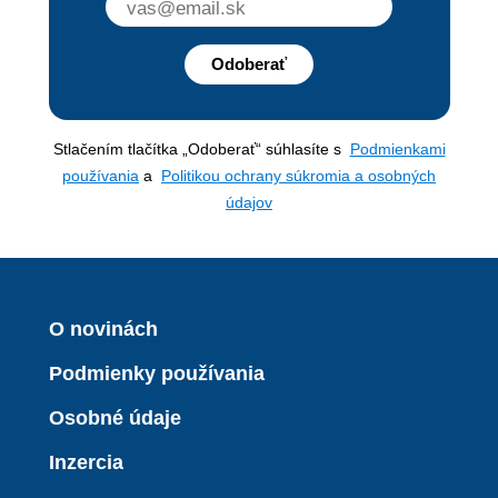
Odoberať
Stlačením tlačítka „Odoberať“ súhlasíte s
Podmienkami
používania
a
Politikou ochrany súkromia a osobných
údajov
O novinách
Podmienky používania
Osobné údaje
Inzercia