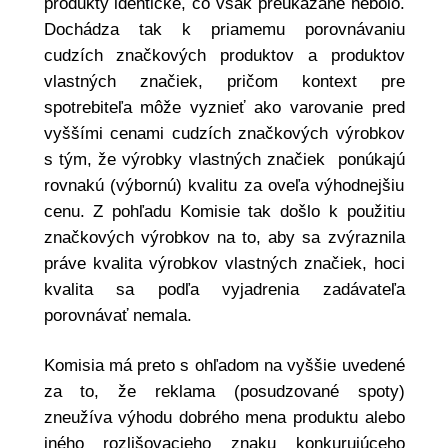
produkty identické, čo však preukázané nebolo.
Dochádza tak k priamemu porovnávaniu
cudzích značkových produktov a produktov
vlastných značiek, pričom kontext pre
spotrebiteľa môže vyznieť ako varovanie pred
vyššími cenami cudzích značkových výrobkov
s tým, že výrobky vlastných značiek ponúkajú
rovnakú (výbornú) kvalitu za oveľa výhodnejšiu
cenu. Z pohľadu Komisie tak došlo k použitiu
značkových výrobkov na to, aby sa zvýraznila
práve kvalita výrobkov vlastných značiek, hoci
kvalita sa podľa vyjadrenia zadávateľa
porovnávať nemala.
Komisia má preto s ohľadom na vyššie uvedené
za to, že reklama (posudzované spoty)
zneužíva výhodu dobrého mena produktu alebo
iného rozlišovacieho znaku konkurujúceho