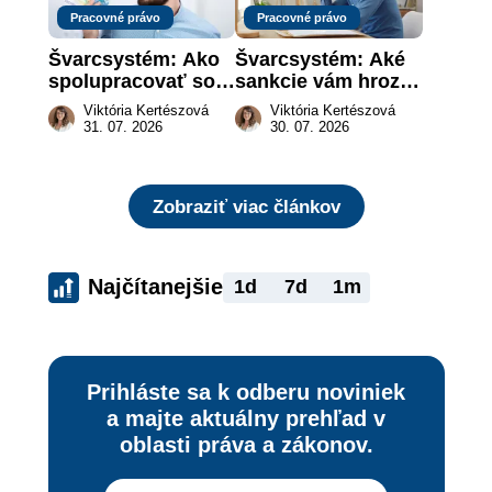
Pracovné právo
Pracovné právo
Švarcsystém: Ako 
Švarcsystém: Aké 
spolupracovať so 
sankcie vám hrozia 
živnostníkom 
a prečo nestačí 
Viktória Kertészová
Viktória Kertészová
legálne a bez 
zaplatiť pokutu?
31. 07. 2026
30. 07. 2026
rizika?
Zobraziť viac článkov
Najčítanejšie
1d
7d
1m
Prihláste sa k odberu noviniek
a majte aktuálny prehľad v
oblasti práva a zákonov.