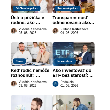
Občianske právo
Pracovné právo
Ústna pôžička v 
Transparentnosť 
rodine: ako 
odmeňovania ako 
vymôcť peniaze, 
právna povinnosť: 
Viktória Kertészová
Viktória Kertészová
keď na papieri nie 
revolúcia na 
05. 08. 2026
04. 08. 2026
je takmer nič
slovenskom trhu 
práce
Právo
Nezaradené
Keď rodič nemôže 
Ako investovať do 
rozhodnúť: 
ETF bez starostí: 
nahradenie prejavu 
Investičné plány, 
Viktória Kertészová
Redakcia
vôle súdom v 
ktoré urobia prácu 
03. 08. 2026
01. 08. 2026
záujme dieťaťa
za vás