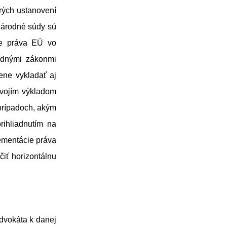
rých ustanovení
 národné súdy sú
ie práva EÚ vo
rodnými zákonmi
ene vykladať aj
svojím výkladom
prípadoch, akým
rihliadnutím na
lementácie práva
iť horizontálnu
dvokáta k danej