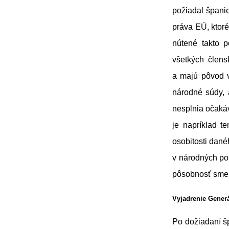
požiadal špani
práva EÚ, ktoré
nútené takto 
všetkých člens
a majú pôvod v
národné súdy, 
nesplnia očaká
je napríklad t
osobitosti dané
v národných po
pôsobnosť smern
Vyjadrenie Gener
Po dožiadaní š