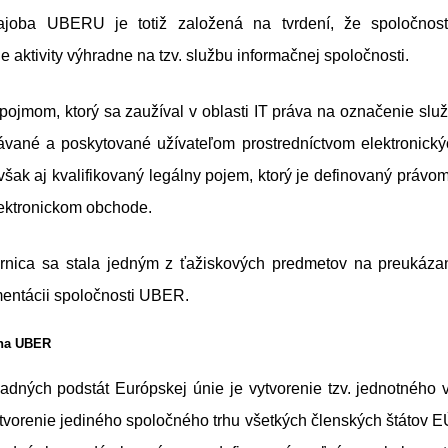
joba UBERU je totiž založená na tvrdení, že spoločnosť
 aktivity výhradne na tzv. službu informačnej spoločnosti.
pojmom, ktorý sa zaužíval v oblasti IT práva na označenie služie
ávané a poskytované užívateľom prostredníctvom elektronickýc
šak aj kvalifikovaný legálny pojem, ktorý je definovaný práv
ektronickom obchode.
rnica sa stala jedným z ťažiskových predmetov na preukáza
mentácii spoločnosti UBER.
 na UBER
adných podstát Európskej únie je vytvorenie tzv. jednotného v
ytvorenie jediného spoločného trhu všetkých členských štátov 