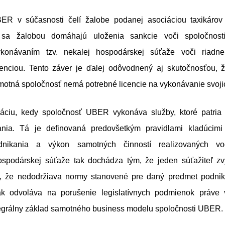
ER v súčasnosti čelí žalobe podanej asociáciou taxikárov 
 sa žalobou domáhajú uloženia sankcie voči spoločnos
konávaním tzv. nekalej hospodárskej súťaže voči riadne
cenciou. Tento záver je ďalej odôvodnený aj skutočnosťou, ž
otná spoločnosť nemá potrebné licencie na vykonávanie svojic
uáciu, kedy spoločnosť UBER vykonáva služby, ktoré patria
kania. Tá je definovaná predovšetkým pravidlami kladúcim
dnikania a výkon samotných činností realizovaných v
spodárskej súťaže tak dochádza tým, že jeden súťažiteľ z
, že nedodržiava normy stanovené pre daný predmet podnik
ak odvoláva na porušenie legislatívnych podmienok práve v
tegrálny základ samotného business modelu spoločnosti UBER.