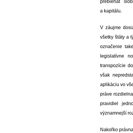
prebiehať slo
a kapitálu.
V záujme dosia
všetky štáty a 
označenie take
legislatívne 
transpozície d
však nepredsta
aplikáciu vo vš
práve rozdieln
pravidiel jed
významnejší roz
Nakoľko právna