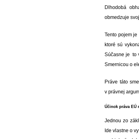
Dlhodobá obha
obmedzuje svoje
Tento pojem je 
ktoré sú vykon
Súčasne je to v
Smernicou o el
Práve táto sme
v právnej argu
Účinok práva EÚ
Jednou zo zákl
Ide vlastne o v