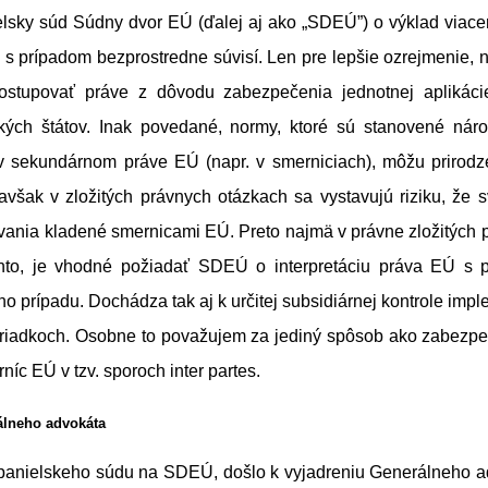
elsky súd Súdny dvor EÚ (ďalej aj ako „SDEÚ”) o výklad viace
 s prípadom bezprostredne súvisí. Len pre lepšie ozrejmenie,
postupovať práve z dôvodu zabezpečenia jednotnej aplikác
kých štátov. Inak povedané, normy, ktoré sú stanovené ná
 sekundárnom práve EÚ (napr. v smerniciach), môžu prirodz
avšak v zložitých právnych otázkach sa vystavujú riziku, že 
vania kladené smernicami EÚ. Preto najmä v právne zložitých 
ento, je vhodné požiadať SDEÚ o interpretáciu práva EÚ s p
ho prípadu. Dochádza tak aj k určitej subsidiárnej kontrole imp
riadkoch. Osobne to považujem za jediný spôsob ako zabezpeč
íc EÚ v tzv. sporoch inter partes.
álneho advokáta
panielskeho súdu na SDEÚ, došlo k vyjadreniu Generálneho a