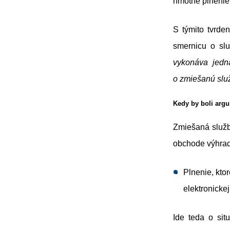
hmotné plnenie
S týmito tvrde
smernicu o slu
vykonáva jedn
o zmiešanú služ
Kedy by boli arg
Zmiešaná služb
obchode výhrad
Plnenie, kto
elektronickej
Ide teda o sit