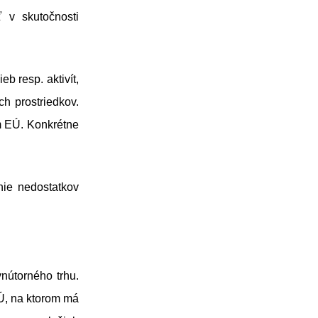
 v skutočnosti
b resp. aktivít,
h prostriedkov.
om EÚ. Konkrétne
nie nedostatkov
nútorného trhu.
EÚ, na ktorom má