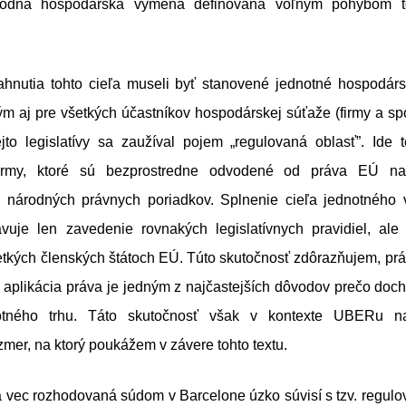
bodná hospodárska výmena definovaná voľným pohybom to
hnutia tohto cieľa museli byť stanovené jednotné hospodárs
tým aj pre všetkých účastníkov hospodárskej súťaže (firmy a spo
jto legislatívy sa zaužíval pojem „regulovaná oblasť”. Ide
normy, ktoré sú bezprostredne odvodené od práva EÚ n
o národných právnych poriadkov. Splnenie cieľa jednotného 
vuje len zavedenie rovnakých legislatívnych pravidiel, ale
etkých členských štátoch EÚ. Túto skutočnosť zdôrazňujem, pr
a aplikácia práva je jedným z najčastejších dôvodov prečo doc
notného trhu. Táto skutočnosť však v kontexte UBERu 
mer, na ktorý poukážem v závere tohto textu.
 vec rozhodovaná súdom v Barcelone úzko súvisí s tzv. regulo