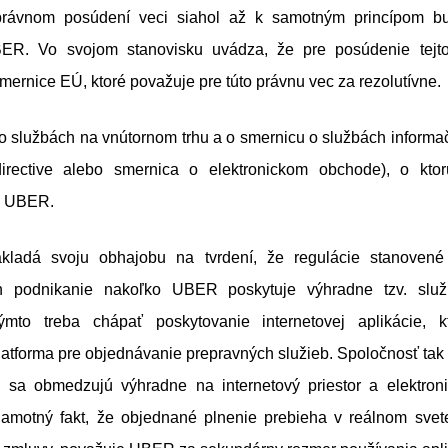
 právnom posúdení veci siahol až k samotným princípom b
BER. Vo svojom stanovisku uvádza, že pre posúdenie tejto
mernice EÚ, ktoré považuje pre túto právnu vec za rezolutívne.
o službách na vnútornom trhu a o smernicu o službách informa
irective alebo smernica o elektronickom obchode), o ktor
e UBER.
kladá svoju obhajobu na tvrdení, že regulácie stanovené 
h podnikanie nakoľko UBER poskytuje výhradne tzv. služ
Týmto treba chápať poskytovanie internetovej aplikácie, k
tforma pre objednávanie prepravných služieb. Spoločnosť tak tvr
 sa obmedzujú výhradne na internetový priestor a elektroni
amotný fakt, že objednané plnenie prebieha v reálnom svet