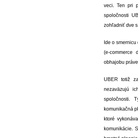
veci. Ten pri
spoločnosti U
zohľadniť dve s
Ide o smernicu 
(e-commerce d
obhajobu práv
UBER totiž za
nezaväzujú ic
spoločnosti. 
komunikačná pla
ktoré vykonáva
komunikácie. S