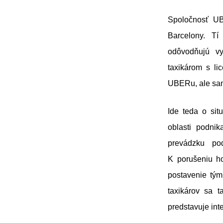
Spoločnosť UB
Barcelony. Tí
odôvodňujú vy
taxikárom s li
UBERu, ale sam
Ide teda o sit
oblasti podni
prevádzku po
K porušeniu ho
postavenie tým
taxikárov sa t
predstavuje in