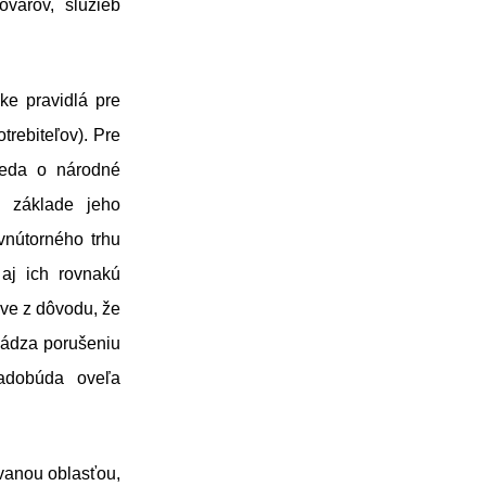
varov, služieb
ke pravidlá pre
trebiteľov). Pre
 teda o národné
a základe jeho
vnútorného trhu
 aj ich rovnakú
áve z dôvodu, že
hádza porušeniu
nadobúda oveľa
vanou oblasťou,