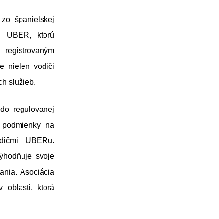
zo španielskej
ti UBER, ktorú
 registrovaným
e nielen vodiči
h služieb.
 do regulovanej
i podmienky na
odičmi UBERu.
výhodňuje svoje
ania. Asociácia
 oblasti, ktorá