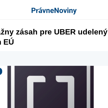
ážny zásah pre UBER udelený
m EÚ