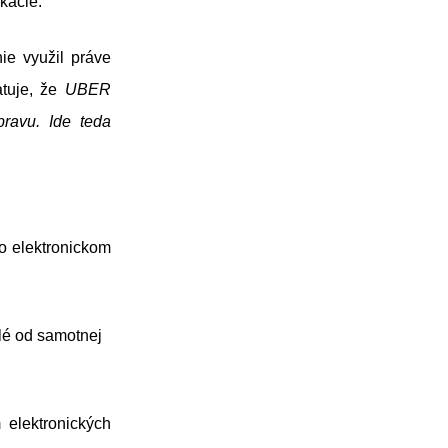
kácie.
ie využil práve
atuje, že
UBER
ravu. Ide teda
o elektronickom
slé od samotnej
 elektronických