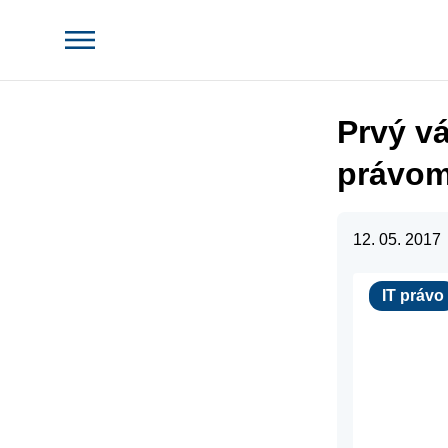
Prvý v
právo
12. 05. 2017
IT právo
IT právo