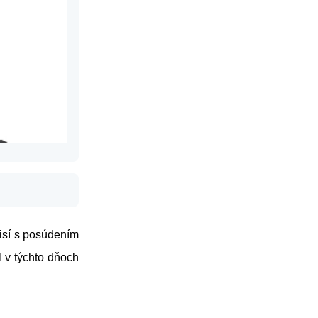
visí s posúdením
 v týchto dňoch