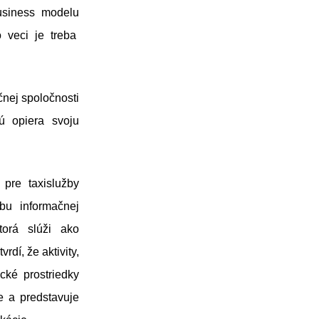
usiness modelu
 veci je treba
čnej spoločnosti
ú opiera svoju
pre taxislužby
bu informačnej
torá slúži ako
dí, že aktivity,
cké prostriedky
e a predstavuje