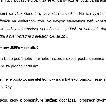
 zmluvy, považuje UBER za sekundárny rozmer používania apli
niami sa však Generálny advokát nestotožnil. Na ich vyvráten
žbách na vnútornom trhu. Vo svojom stanovisku totiž konšt
ak služby informačnej spoločnosti a jednak aj samotnú dop
bu a nie výhradne o elektronickú službu.
umenty UBERu v poriadku?
a bude podľa jeho právneho názoru službou podľa smernice 
ne za predpokladu ak:
ré nie je poskytované elektronicky musí byť ekonomicky nezávi
 služby.
uáciu, kedy k objednávke služieb dochádza prostredníctvom