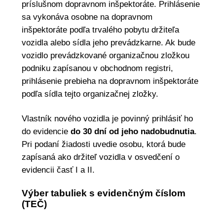
príslušnom dopravnom inšpektoráte. Prihlásenie
sa vykonáva osobne na dopravnom
inšpektoráte podľa trvalého pobytu držiteľa
vozidla alebo sídla jeho prevádzkarne. Ak bude
vozidlo prevádzkované organizačnou zložkou
podniku zapísanou v obchodnom registri,
prihlásenie prebieha na dopravnom inšpektoráte
podľa sídla tejto organizačnej zložky.
Vlastník nového vozidla je povinný prihlásiť ho
do evidencie
do 30 dní od jeho nadobudnutia
.
Pri podaní žiadosti uvedie osobu, ktorá bude
zapísaná ako držiteľ vozidla v osvedčení o
evidencii časť I a II.
Výber tabuliek s evidenčným číslom
(
TEČ
)