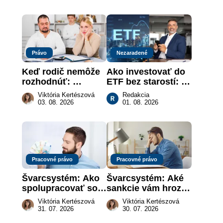
je takmer nič
slovenskom trhu 
práce
Právo
Nezaradené
Keď rodič nemôže 
Ako investovať do 
rozhodnúť: 
ETF bez starostí: 
nahradenie prejavu 
Investičné plány, 
Viktória Kertészová
Redakcia
vôle súdom v 
ktoré urobia prácu 
03. 08. 2026
01. 08. 2026
záujme dieťaťa
za vás
Pracovné právo
Pracovné právo
Švarcsystém: Ako 
Švarcsystém: Aké 
spolupracovať so 
sankcie vám hrozia 
živnostníkom 
a prečo nestačí 
Viktória Kertészová
Viktória Kertészová
legálne a bez 
zaplatiť pokutu?
31. 07. 2026
30. 07. 2026
rizika?