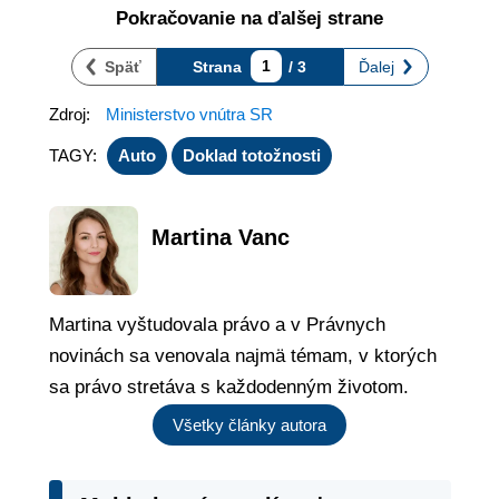
Pokračovanie na ďalšej strane
Späť
Strana
1
/ 3
Ďalej
Zdroj:
Ministerstvo vnútra SR
TAGY:
Auto
Doklad totožnosti
Martina Vanc
Martina vyštudovala právo a v Právnych
novinách sa venovala najmä témam, v ktorých
sa právo stretáva s každodenným životom.
Všetky články autora