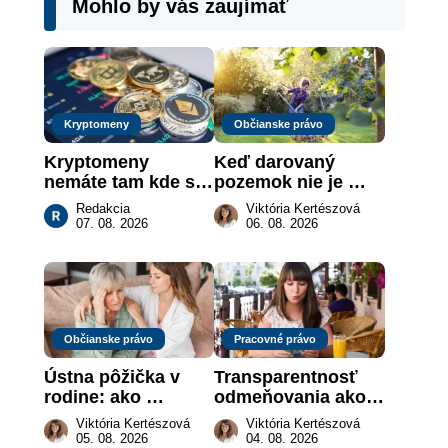
Mohlo by vás zaujímať
Kryptomeny
Občianske právo
Kryptomeny 
Keď darovaný 
nemáte tam kde si 
pozemok nie je 
myslíte: Viete, kde 
„hotová vec“: kedy 
Redakcia
Viktória Kertészová
sa naozaj 
môže darca žiadať 
07. 08. 2026
06. 08. 2026
nachádzajú?
dar späť
Občianske právo
Pracovné právo
Ústna pôžička v 
Transparentnosť 
rodine: ako 
odmeňovania ako 
vymôcť peniaze, 
právna povinnosť: 
Viktória Kertészová
Viktória Kertészová
keď na papieri nie 
revolúcia na 
05. 08. 2026
04. 08. 2026