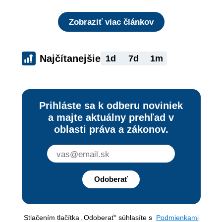
Zobraziť viac článkov
Najčítanejšie
1d
7d
1m
Prihláste sa k odberu noviniek
a majte aktuálny prehľad v
oblasti práva a zákonov.
Odoberať
Stlačením tlačítka „Odoberať“ súhlasíte s
Podmienkami