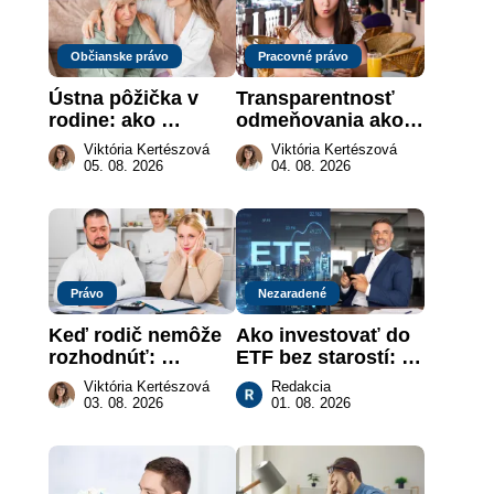
Občianske právo
Pracovné právo
Ústna pôžička v 
Transparentnosť 
rodine: ako 
odmeňovania ako 
vymôcť peniaze, 
právna povinnosť: 
Viktória Kertészová
Viktória Kertészová
keď na papieri nie 
revolúcia na 
05. 08. 2026
04. 08. 2026
je takmer nič
slovenskom trhu 
práce
Právo
Nezaradené
Keď rodič nemôže 
Ako investovať do 
rozhodnúť: 
ETF bez starostí: 
nahradenie prejavu 
Investičné plány, 
Viktória Kertészová
Redakcia
vôle súdom v 
ktoré urobia prácu 
03. 08. 2026
01. 08. 2026
záujme dieťaťa
za vás