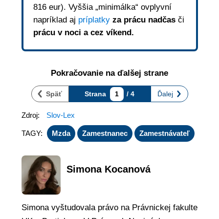
816 eur). Vyššia „minimálka“ ovplyvní
napríklad aj
príplatky
za prácu nadčas
či
prácu v noci a cez víkend.
Pokračovanie na ďalšej strane
Späť
Strana
1
/ 4
Ďalej
Zdroj:
Slov-Lex
TAGY:
Mzda
Zamestnanec
Zamestnávateľ
Simona Kocanová
Simona vyštudovala právo na Právnickej fakulte