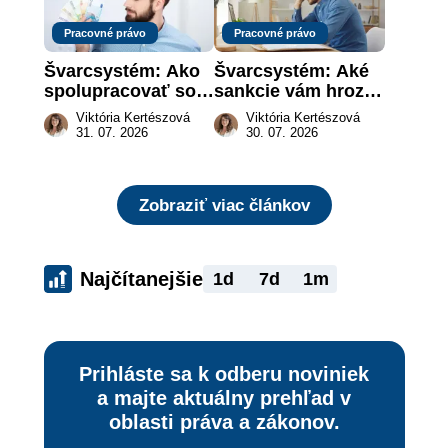
Pracovné právo
Pracovné právo
Švarcsystém: Ako 
Švarcsystém: Aké 
spolupracovať so 
sankcie vám hrozia 
živnostníkom 
a prečo nestačí 
Viktória Kertészová
Viktória Kertészová
legálne a bez 
zaplatiť pokutu?
31. 07. 2026
30. 07. 2026
rizika?
Zobraziť viac článkov
Najčítanejšie
1d
7d
1m
Prihláste sa k odberu noviniek
a majte aktuálny prehľad v
oblasti práva a zákonov.