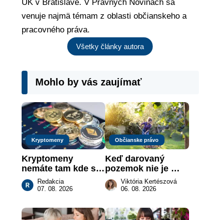
UK v Bratislave. V Právnych Novinách sa
venuje najmä témam z oblasti občianskeho a
pracovného práva.
Všetky články autora
Mohlo by vás zaujímať
Kryptomeny
Občianske právo
Kryptomeny 
Keď darovaný 
nemáte tam kde si 
pozemok nie je 
myslíte: Viete, kde 
„hotová vec“: kedy 
Redakcia
Viktória Kertészová
sa naozaj 
môže darca žiadať 
07. 08. 2026
06. 08. 2026
nachádzajú?
dar späť