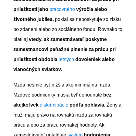
príležitosti jeho
pracovného
výročia alebo
životného jubilea,
pokiaľ sa neposkytuje zo zisku
po zdanení alebo zo sociálneho fondu. Rovnako to
platí a
j vtedy, ak zamestnávateľ poskytne
zamestnancovi peňažné plnenie za prácu pri
príležitosti obdobia
letných
dovoleniek alebo
vianočných sviatkov.
Mzda nesmie byť nižšia ako minimálna mzda.
Mzdové podmienky musia byť dohodnuté
bez
akejkoľvek
diskriminácie
podľa pohlavia.
Ženy a
muži majú právo na rovnakú mzdu za rovnakú
prácu alebo za prácu rovnakej hodnoty. Ak
zamestnávateľ uplatňuje
systém
hodnotenia