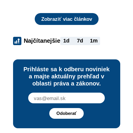
rizika?
Zobraziť viac článkov
Najčítanejšie
1d
7d
1m
Prihláste sa k odberu noviniek
a majte aktuálny prehľad v
oblasti práva a zákonov.
Odoberať