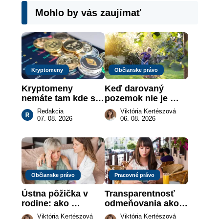
Mohlo by vás zaujímať
Kryptomeny
Občianske právo
Kryptomeny 
Keď darovaný 
nemáte tam kde si 
pozemok nie je 
myslíte: Viete, kde 
„hotová vec“: kedy 
Redakcia
Viktória Kertészová
sa naozaj 
môže darca žiadať 
07. 08. 2026
06. 08. 2026
nachádzajú?
dar späť
Občianske právo
Pracovné právo
Ústna pôžička v 
Transparentnosť 
rodine: ako 
odmeňovania ako 
vymôcť peniaze, 
právna povinnosť: 
Viktória Kertészová
Viktória Kertészová