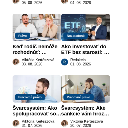
keď na papieri nie 
revolúcia na 
05. 08. 2026
04. 08. 2026
je takmer nič
slovenskom trhu 
práce
Právo
Nezaradené
Keď rodič nemôže 
Ako investovať do 
rozhodnúť: 
ETF bez starostí: 
nahradenie prejavu 
Investičné plány, 
Viktória Kertészová
Redakcia
vôle súdom v 
ktoré urobia prácu 
03. 08. 2026
01. 08. 2026
záujme dieťaťa
za vás
Pracovné právo
Pracovné právo
Švarcsystém: Ako 
Švarcsystém: Aké 
spolupracovať so 
sankcie vám hrozia 
živnostníkom 
a prečo nestačí 
Viktória Kertészová
Viktória Kertészová
legálne a bez 
zaplatiť pokutu?
31. 07. 2026
30. 07. 2026