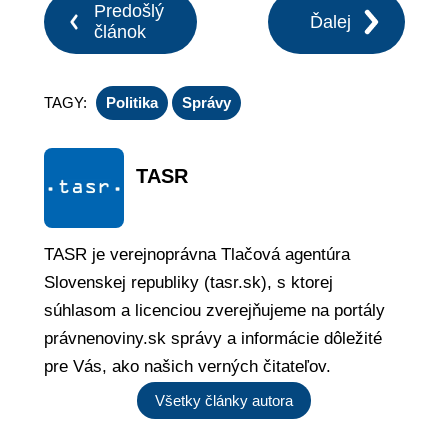
Predošlý
Ďalej
článok
TAGY:
Politika
Správy
TASR
TASR je verejnoprávna Tlačová agentúra
Slovenskej republiky (tasr.sk), s ktorej
súhlasom a licenciou zverejňujeme na portály
právnenoviny.sk správy a informácie dôležité
pre Vás, ako našich verných čitateľov.
Všetky články autora