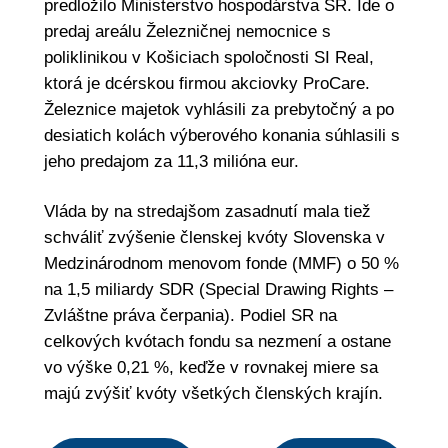
predložilo Ministerstvo hospodárstva SR. Ide o
predaj areálu Železničnej nemocnice s
poliklinikou v Košiciach spoločnosti SI Real,
ktorá je dcérskou firmou akciovky ProCare.
Železnice majetok vyhlásili za prebytočný a po
desiatich kolách výberového konania súhlasili s
jeho predajom za 11,3 milióna eur.
Vláda by na stredajšom zasadnutí mala tiež
schváliť zvýšenie členskej kvóty Slovenska v
Medzinárodnom menovom fonde (MMF) o 50 %
na 1,5 miliardy SDR (Special Drawing Rights –
Zvláštne práva čerpania). Podiel SR na
celkových kvótach fondu sa nezmení a ostane
vo výške 0,21 %, keďže v rovnakej miere sa
majú zvýšiť kvóty všetkých členských krajín.