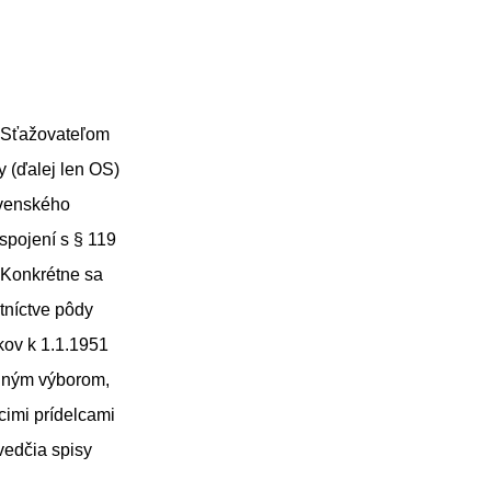
. Sťažovateľom
 (ďalej len OS)
ovenského
spojení s § 119
 Konkrétne sa
tníctve pôdy
kov k 1.1.1951
odným výborom,
imi prídelcami
vedčia spisy