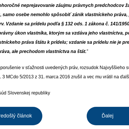
horočné neprejavovanie záujmu právnych predchodcov ž
, samo osebe nemohlo spôsobiť zánik vlastníckeho práva, 
rv. Vzdanie sa prídelu podľa § 132 ods. 1 zákona č. 141/195
právny úkon vlastníka, ktorým sa vzdáva jeho vlastníctva,
tníckeho práva štátu k prídelu; vzdanie sa prídelu nie je 
ráva, ale prechodom vlastníctva na štát.
”
 porušenie v sťažnosti uvedených práv, rozsudok Najvyššieho 
n. 3 MCdo 5/2013 z 31. marca 2016 zrušil a vec mu vrátil na ďal
súd Slovenskej republiky
redošlý článok
Ďalej