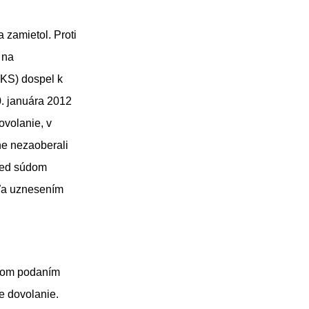
 zamietol. Proti
 na
 KS) dospel k
0. januára 2012
ovolanie, v
ne nezaoberali
pred súdom
eľa uznesením
oneskorené.
orom podaním
e dovolanie.