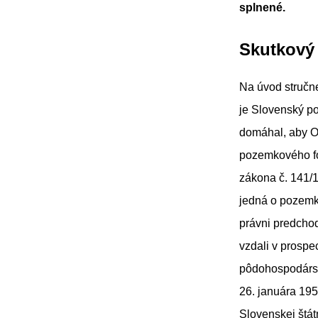
splnené.
Skutkový 
Na úvod stručn
je Slovenský p
domáhal, aby OS
pozemkového fon
zákona č. 141/1
jedná o pozemk
právni predcho
vzdali v prosp
pôdohospodársk
26. januára 195
Slovenskej štát