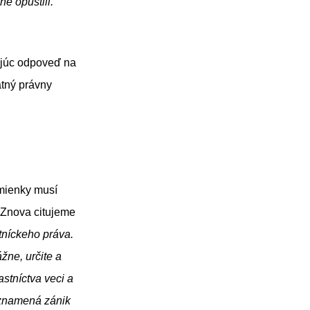
ne opustili.”
ujúc odpoveď na
atný právny
 neplatnosti.
mienky musí
. Znova citujeme
tníckeho práva.
žne, určite a
stníctva veci a
eznamená zánik