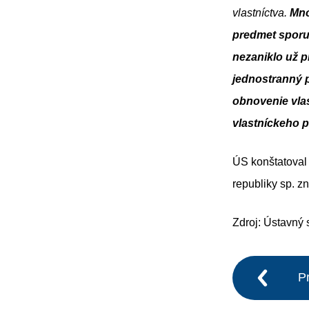
vlastníctva.
Mno
predmet sporu
nezaniklo už p
jednostranný 
obnovenie vlas
vlastníckeho p
ÚS konštatoval
republiky sp. z
Zdroj: Ústavný 
P