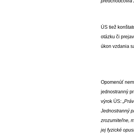
predchodcovia ž
ÚS tiež konštat
otázku či prej
úkon vzdania
Opomenúť nemôž
jednostranný pr
výrok ÚS:
„Práv
Jednostranný pr
zrozumiteľne, m
jej fyzické op