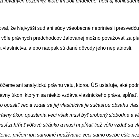
alovaných pozemky, ktoré im boli pridelené, hoci aj konkludent
oval, že Najvyšší súd ani súdy všeobecné nepriniesli presvedč
av vôle právnych predchodcov žalovanej možno považovať za pl
 sa vlastníctva, alebo naopak sú dané dôvody jeho
eme ani analytickú právnu vetu, ktorou ÚS ustaľuje, aké pod
ávny úkon, ktorým sa niekto vzdáva vlastníckeho práva, spĺňať
o opustiť vec a vzdať sa jej vlastníctva je súčasťou obsahu vlas
ávny úkon opustenia veci však musí byť urobený slobodne a vá
usí zahŕňať vôľovú stránku a musí napĺňať tiež vôľu vzdať sa vla
ustenie, pričom iba samotné neužívanie veci samo osebe ešte n