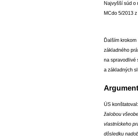
Najvyšší súd o
MCdo 5/2013 z 
Ďalším krokom b
základného práv
na spravodlivé 
a základných s
Argument
ÚS konštatoval
žalobou všeobe
vlastníckeho pr
dôsledku nadob