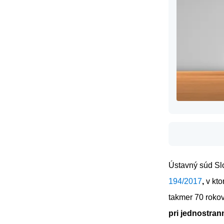
Ústavný súd Slo
194/2017
,
v kt
takmer 70 roko
pri jednostra