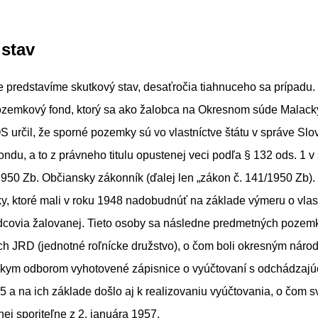
stav
e predstavíme skutkový stav, desaťročia tiahnuceho sa prípadu
ozemkový fond, ktorý sa ako žalobca na Okresnom súde Malacky
 určil, že sporné pozemky sú vo vlastníctve štátu v správe Sl
du, a to z právneho titulu opustenej veci podľa § 132 ods. 1 v 
950 Zb. Občiansky zákonník (ďalej len „zákon č. 141/1950 Zb).
y, ktoré mali v roku 1948 nadobudnúť na základe výmeru o vlas
dcovia žalovanej. Tieto osoby sa následne predmetných pozem
ech JRD (jednotné roľnícke družstvo), o čom boli okresným nár
ym odborom vyhotovené zápisnice o vyúčtovaní s odchádzajúc
5 a na ich základe došlo aj k realizovaniu vyúčtovania, o čom s
nej sporiteľne z 2. januára 1957.