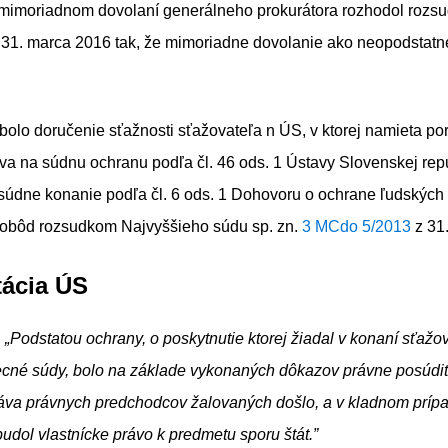
 mimoriadnom dovolaní generálneho prokurátora rozhodol rozsu
31. marca 2016 tak, že mimoriadne dovolanie ako neopodstat
olo doručenie sťažnosti sťažovateľa n ÚS, v ktorej namieta po
a na súdnu ochranu podľa čl. 46 ods. 1 Ústavy Slovenskej rep
súdne konanie podľa čl. 6 ods. 1 Dohovoru o ochrane ľudských
lobôd rozsudkom Najvyššieho súdu sp. zn.
3 MCdo 5/2013
z 31
ácia ÚS
:
„Podstatou ochrany, o poskytnutie ktorej žiadal v konaní sťažo
cné súdy, bolo na základe vykonaných dôkazov právne posúdiť,
áva právnych predchodcov žalovaných došlo, a v kladnom prípade
udol vlastnícke právo k predmetu sporu štát.”