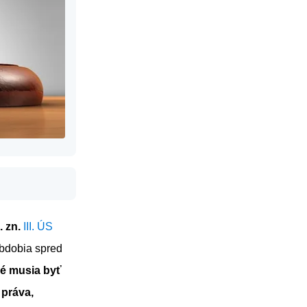
. zn.
III. ÚS
obdobia spred
é musia byť
 práva,