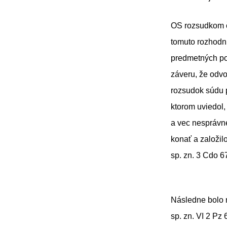
OS rozsudkom č.
tomuto rozhodnu
predmetných po
záveru, že odvo
rozsudok súdu p
ktorom uviedol,
a vec nesprávne
konať a založil
sp. zn. 3 
Následne bolo 
sp. zn. VI 2 Pz