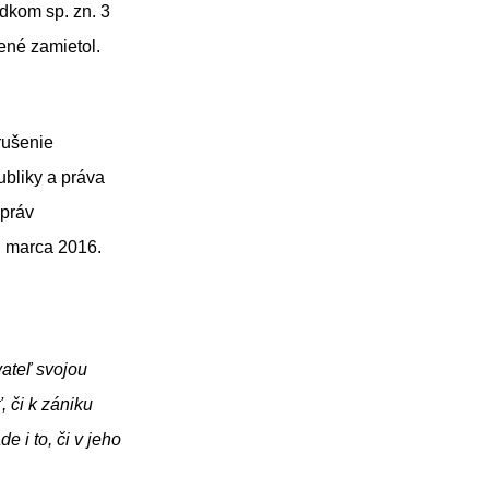
dkom sp. zn. 3
nené zamietol.
rušenie
ubliky a práva
 práv
. marca 2016.
vateľ svojou
 či k zániku
 i to, či v jeho