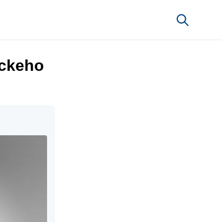
íckeho