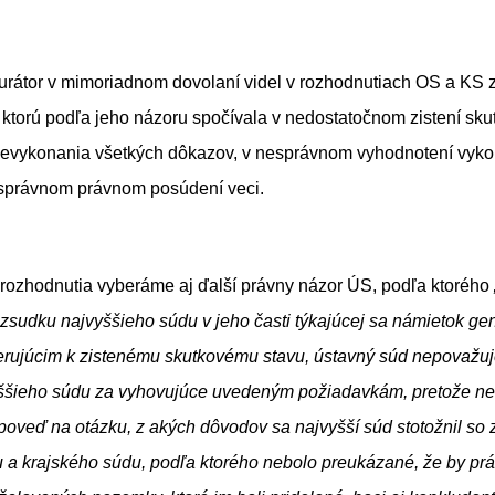
urátor v mimoriadnom dovolaní videl v rozhodnutiach OS a KS 
ktorú podľa jeho názoru spočívala v nedostatočnom zistení sk
nevykonania všetkých dôkazov, v nesprávnom vyhodnotení vyk
 a v nesprávnom právnom posúde
rozhodnutia vyberáme aj ďalší právny názor ÚS, podľa ktorého
zsudku najvyššieho súdu v jeho časti týkajúcej sa námietok ge
erujúcim k zistenému skutkovému stavu, ústavný súd nepovažu
ššieho súdu za vyhovujúce uvedeným požiadavkám, pretože n
poveď na otázku, z akých dôvodov sa najvyšší súd stotožnil so
 a krajského súdu, podľa ktorého nebolo preukázané, že by prá