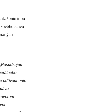
zaťaženie inou
utkového stavu
onaných
ní veci.
„Posudzujúc
nerálneho
je odôvodnenie
edáva
 záverom
vni