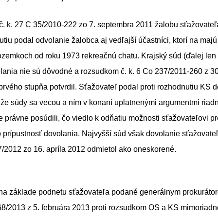
 k. 27 C 35/2010-222 zo 7. septembra 2011 žalobu sťažovateľa
tiu podal odvolanie žalobca aj vedľajší účastníci, ktorí na majú
zemkoch od roku 1973 rekreačnú chatu. Krajský súd (ďalej len
lania nie sú dôvodné a rozsudkom č. k. 6 Co 237/2011-260 z 3
rvého stupňa potvrdil. Sťažovateľ podal proti rozhodnutiu KS d
 že súdy sa vecou a ním v konaní uplatnenými argumentmi riad
 právne posúdili, čo viedlo k odňatiu možnosti sťažovateľovi 
o prípustnosť dovolania. Najvyšší súd však dovolanie sťažovat
Cdo 67/2012 zo 16. apríla 2012 odmietol ako 
na základe podnetu sťažovateľa podané generálnym prokurát
 68/2013 z 5. februára 2013 proti rozsudkom OS a KS mimoriadn