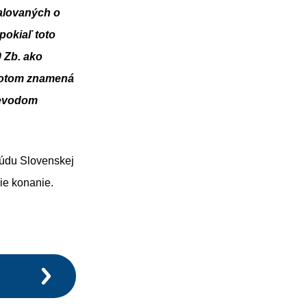
alovaných o
pokiaľ toto
0 Zb. ako
 potom znamená
prevodom
súdu Slovenskej
šie konanie.