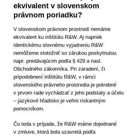
ekvivalent v slovenskom
právnom poriadku?
V slovenskom právnom prostredí nemáme
ekvivalent ku inštitútu R&W. Aj napriek
identickému slovnému vyjadreniu R&W
nemôžeme stotožniť so zárukou poskytnutou
napr. predávajúcim podľa § 429 a nasl.
Obchodného zákonníka. Pri zaradení, či
pripodobnení inštitútu R&W, v rámci
slovenského právneho prostredia je potrebné
v prvom rade vychádzať z jeho podstaty a účelu
– jazykové hľadisko je veľmi riskantným
pomocníkom.
Čo teda v prípade, že R&W máme dojednané
v zmluve, ktorá bola uzavretá podľa