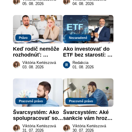
keď na papieri nie 
revolúcia na 
05. 08. 2026
04. 08. 2026
je takmer nič
slovenskom trhu 
práce
Právo
Nezaradené
Keď rodič nemôže 
Ako investovať do 
rozhodnúť: 
ETF bez starostí: 
nahradenie prejavu 
Investičné plány, 
Viktória Kertészová
Redakcia
vôle súdom v 
ktoré urobia prácu 
03. 08. 2026
01. 08. 2026
záujme dieťaťa
za vás
Pracovné právo
Pracovné právo
Švarcsystém: Ako 
Švarcsystém: Aké 
spolupracovať so 
sankcie vám hrozia 
živnostníkom 
a prečo nestačí 
Viktória Kertészová
Viktória Kertészová
legálne a bez 
zaplatiť pokutu?
31. 07. 2026
30. 07. 2026