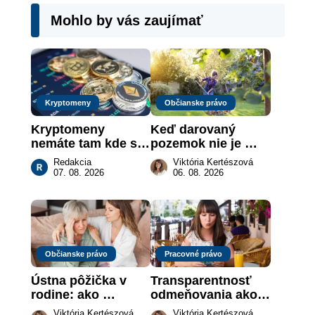
Mohlo by vás zaujímať
Kryptomeny
Občianske právo
Kryptomeny 
Keď darovaný 
nemáte tam kde si 
pozemok nie je 
myslíte: Viete, kde 
„hotová vec“: kedy 
Redakcia
Viktória Kertészová
sa naozaj 
môže darca žiadať 
07. 08. 2026
06. 08. 2026
nachádzajú?
dar späť
Občianske právo
Pracovné právo
Ústna pôžička v 
Transparentnosť 
rodine: ako 
odmeňovania ako 
vymôcť peniaze, 
právna povinnosť: 
Viktória Kertészová
Viktória Kertészová