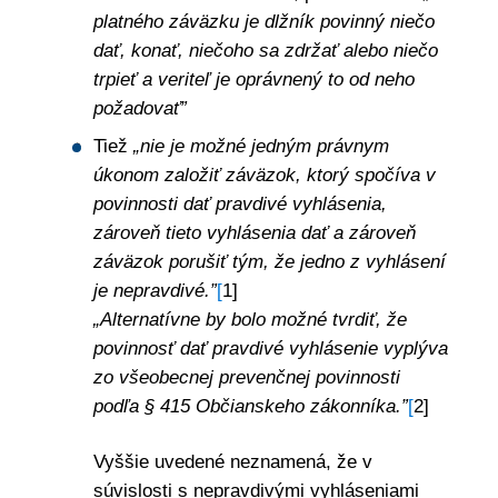
platného záväzku je dlžník povinný niečo
dať, konať, niečoho sa zdržať alebo niečo
trpieť a veriteľ je oprávnený to od neho
požadovať”
Tiež
„nie je možné jedným právnym
úkonom založiť záväzok, ktorý spočíva v
povinnosti dať pravdivé vyhlásenia,
zároveň tieto vyhlásenia dať a zároveň
záväzok porušiť tým, že jedno z vyhlásení
je nepravdivé.”
[
1]
„Alternatívne by bolo možné tvrdiť, že
povinnosť dať pravdivé vyhlásenie vyplýva
zo všeobecnej prevenčnej povinnosti
podľa § 415 Občianskeho zákonníka.”
[
2]
Vyššie uvedené neznamená, že v
súvislosti s nepravdivými vyhláseniami