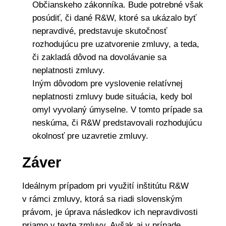
Občianskeho zákonníka. Bude potrebné však
posúdiť, či dané R&W, ktoré sa ukázalo byť
nepravdivé, predstavuje skutočnosť
rozhodujúcu pre uzatvorenie zmluvy, a teda,
či zakladá dôvod na dovolávanie sa
neplatnosti zmluvy.
Iným dôvodom pre vyslovenie relatívnej
neplatnosti zmluvy bude situácia, kedy bol
omyl vyvolaný úmyselne. V tomto prípade sa
neskúma, či R&W predstavovali rozhodujúcu
okolnosť pre uzavretie zmluvy.
Záver
Ideálnym prípadom pri využití inštitútu R&W
v rámci zmluvy, ktorá sa riadi slovenským
právom, je úprava následkov ich nepravdivosti
priamo v texte zmluvy. Avšak aj v prípade