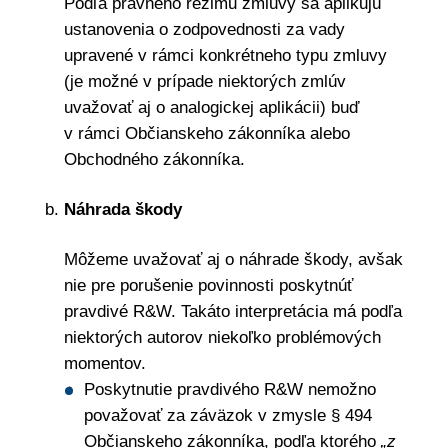
Podľa právneho režimu zmluvy sa aplikujú
ustanovenia o zodpovednosti za vady
upravené v rámci konkrétneho typu zmluvy
(je možné v prípade niektorých zmlúv
uvažovať aj o analogickej aplikácii) buď
v rámci Občianskeho zákonníka alebo
Obchodného zákonníka.
Náhrada škody
Môžeme uvažovať aj o náhrade škody, avšak
nie pre porušenie povinnosti poskytnúť
pravdivé R&W. Takáto interpretácia má podľa
niektorých autorov niekoľko problémových
momentov.
Poskytnutie pravdivého R&W nemožno
považovať za záväzok v zmysle § 494
Občianskeho zákonníka, podľa ktorého
„z