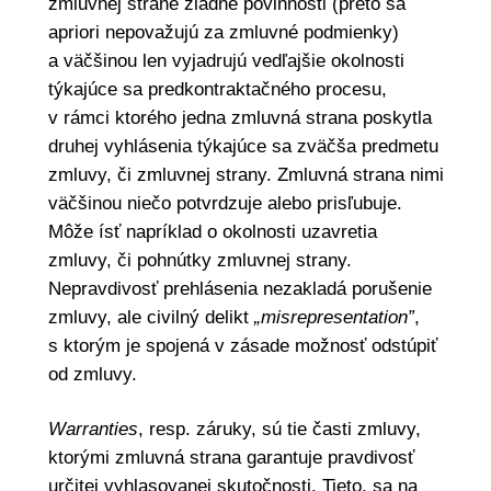
zmluvnej strane žiadne povinnosti (preto sa
apriori nepovažujú za zmluvné podmienky)
a väčšinou len vyjadrujú vedľajšie okolnosti
týkajúce sa predkontraktačného procesu,
v rámci ktorého jedna zmluvná strana poskytla
druhej vyhlásenia týkajúce sa zväčša predmetu
zmluvy, či zmluvnej strany. Zmluvná strana nimi
väčšinou niečo potvrdzuje alebo prisľubuje.
Môže ísť napríklad o okolnosti uzavretia
zmluvy, či pohnútky zmluvnej strany.
Nepravdivosť prehlásenia nezakladá porušenie
zmluvy, ale civilný delikt
„misrepresentation”
,
s ktorým je spojená v zásade možnosť odstúpiť
od zmluvy.
Warranties
, resp. záruky, sú tie časti zmluvy,
ktorými zmluvná strana garantuje pravdivosť
určitej vyhlasovanej skutočnosti. Tieto, sa na