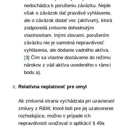
nedochádza k porušeniu záväzku. Nejde
však o záväzok dať pravdivé vyhlásenie,
ale o záväzok dodať vec (aktívum), ktorá
zodpovedá zmluvne dohodnutým
vlastnostiam. Inými slovami, porušením
záväzku nie je samotná nepravdivosť
vyhlásenia, ale dodanie vadného aktíva.
[
3] Čím sa vlastne dostávame do režimu
nárokov z vád aktíva uvedeného v rámci
bodu a).
Relatívna neplatnosť pre omyl
Ak zmluvná strana vychádzala pri uzavieraní
zmluvy z R&W, ktoré boli pre jej uzatvorenie
rozhodujúce, možno v prípade ich
nepravdivosti uvažovať o aplikácií § 49a