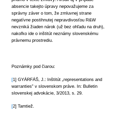
absencie takejto úpravy nepovažujeme za
správny záver o tom, že zmluvnej strane
negatívne postihnutej nepravdivosťou R&W
nevzniká žiaden nárok (už bez ohľadu na druh),
nakoľko ide o inštitút neznámy slovenskému
právnemu prostrediu.
Poznámky pod čiarou:
[
1] GYÁRFÁŠ, J.: Inštitút „representations and
warranties” v slovenskom práve. In: Bulletin
slovenskej advokácie, 3/2013, s. 29.
[
2] Tamtiež.