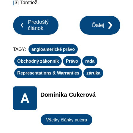
[
3] Tamtiež.
Predošlý
Ďalej
článok
TAGY:
angloamerické právo
Obchodný zákonník
Právo
rada
Representations & Warranties
záruka
Dominika Cukerová
Všetky články autora