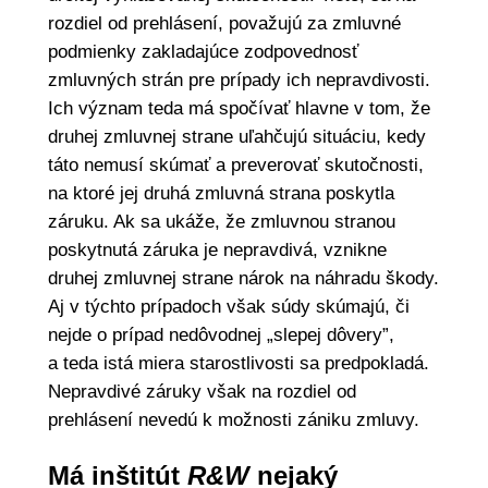
rozdiel od prehlásení, považujú za zmluvné
podmienky zakladajúce zodpovednosť
zmluvných strán pre prípady ich nepravdivosti.
Ich význam teda má spočívať hlavne v tom, že
druhej zmluvnej strane uľahčujú situáciu, kedy
táto nemusí skúmať a preverovať skutočnosti,
na ktoré jej druhá zmluvná strana poskytla
záruku. Ak sa ukáže, že zmluvnou stranou
poskytnutá záruka je nepravdivá, vznikne
druhej zmluvnej strane nárok na náhradu škody.
Aj v týchto prípadoch však súdy skúmajú, či
nejde o prípad nedôvodnej „slepej dôvery”,
a teda istá miera starostlivosti sa predpokladá.
Nepravdivé záruky však na rozdiel od
prehlásení nevedú k možnosti zániku zmluvy.
Má inštitút
R&W
nejaký