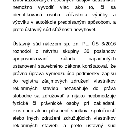
nemožno vyvodiť viac ako to, či sa
identifikovaná osoba zúčastnila výučby a
výcviku v autoškole predpísaným spôsobom, a
preto ústavný súd sťažnosti nevyhovel.
Ústavný súd nálezom sp. zn. PL. ÚS 3/2016
rozhodol o návrhu skupiny 36 poslancov
apriposudzovaní súladu napadnutých
ustanovení stavebného zákona konštatoval, že
právna úprava vymedzujúca podmienky zápisu
do registra záujmových združení vlastníkov
reklamných stavieb nezasahuje do práva
slobodne sa združovať a nijako neobmedzuje
fyzické či právnické osoby pri zakladaní,
existencii alebo pôsobení spolkov, spoločností
alebo iných združení združujúcich vlastníkov
reklamných stavieb, a preto ústavný súd