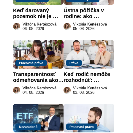
Keď darovaný 
Ústna pôžička v 
pozemok nie je 
rodine: ako 
„hotová vec“: kedy 
vymôcť peniaze, 
Viktória Kertészová
Viktória Kertészová
môže darca žiadať 
keď na papieri nie 
06. 08. 2026
05. 08. 2026
dar späť
je takmer nič
Pracovné právo
Právo
Transparentnosť 
Keď rodič nemôže 
odmeňovania ako 
rozhodnúť: 
právna povinnosť: 
nahradenie prejavu 
Viktória Kertészová
Viktória Kertészová
revolúcia na 
vôle súdom v 
04. 08. 2026
03. 08. 2026
slovenskom trhu 
záujme dieťaťa
práce
Nezaradené
Pracovné právo