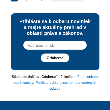
Prihláste sa k odberu noviniek
a majte aktuálny prehľad v
oblasti práva a zákonov.
Odoberať
Stlačením tlačítka „Odoberať“ súhlasíte s
Podmienkami
používania
a
Politikou ochrany súkromia a osobných
údajov