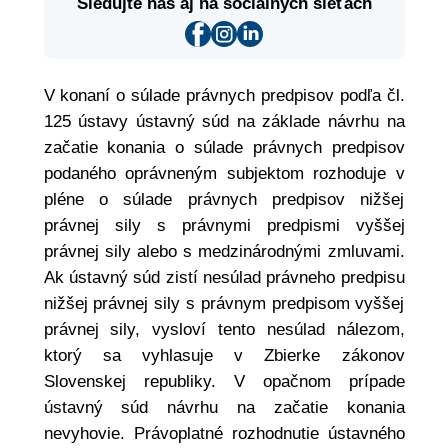
Sledujte nás aj na sociálnych sieťach
V konaní o súlade právnych predpisov podľa čl.
125 ústavy ústavný súd na základe návrhu na
začatie konania o súlade právnych predpisov
podaného oprávneným subjektom rozhoduje v
pléne o súlade právnych predpisov nižšej
právnej sily s právnymi predpismi vyššej
právnej sily alebo s medzinárodnými zmluvami.
Ak ústavný súd zistí nesúlad právneho predpisu
nižšej právnej sily s právnym predpisom vyššej
právnej sily, vysloví tento nesúlad nálezom,
ktorý sa vyhlasuje v Zbierke zákonov
Slovenskej republiky. V opačnom prípade
ústavný súd návrhu na začatie konania
nevyhovie. Právoplatné rozhodnutie ústavného