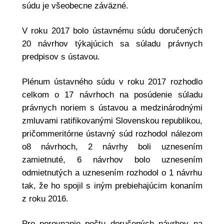
súdu je všeobecne záväzné.
V roku 2017 bolo ústavnému súdu doručených
20 návrhov týkajúcich sa súladu právnych
predpisov s ústavou.
Plénum ústavného súdu v roku 2017 rozhodlo
celkom o 17 návrhoch na posúdenie súladu
právnych noriem s ústavou a medzinárodnými
zmluvami ratifikovanými Slovenskou republikou,
pričommeritórne ústavný súd rozhodol nálezom
o8 návrhoch, 2 návrhy boli uznesením
zamietnuté, 6 návrhov bolo uznesením
odmietnutých a uznesením rozhodol o 1 návrhu
tak, že ho spojil s iným prebiehajúcim konaním
z roku 2016.
Pre porovnanie počtu doručených návrhov na