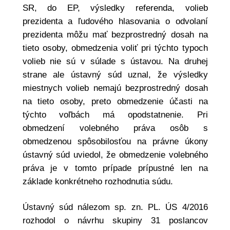
SR, do EP, výsledky referenda, volieb
prezidenta a ľudového hlasovania o odvolaní
prezidenta môžu mať bezprostredný dosah na
tieto osoby, obmedzenia voliť pri týchto typoch
volieb nie sú v súlade s ústavou. Na druhej
strane ale ústavný súd uznal, že výsledky
miestnych volieb nemajú bezprostredný dosah
na tieto osoby, preto obmedzenie účasti na
týchto voľbách má opodstatnenie. Pri
obmedzení volebného práva osôb s
obmedzenou spôsobilosťou na právne úkony
ústavný súd uviedol, že obmedzenie volebného
práva je v tomto prípade prípustné len na
základe konkrétneho rozhodnutia súdu.
Ústavný súd nálezom sp. zn. PL. ÚS 4/2016
rozhodol o návrhu skupiny 31 poslancov