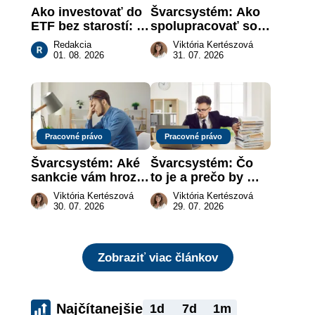
Ako investovať do 
Švarcsystém: Ako 
ETF bez starostí: 
spolupracovať so 
Investičné plány, 
živnostníkom 
Redakcia
Viktória Kertészová
ktoré urobia prácu 
legálne a bez 
01. 08. 2026
31. 07. 2026
za vás
rizika?
Pracovné právo
Pracovné právo
Švarcsystém: Aké 
Švarcsystém: Čo 
sankcie vám hrozia 
to je a prečo by 
a prečo nestačí 
vás to malo 
Viktória Kertészová
Viktória Kertészová
zaplatiť pokutu?
zaujímať
30. 07. 2026
29. 07. 2026
Zobraziť viac článkov
Najčítanejšie
1d
7d
1m