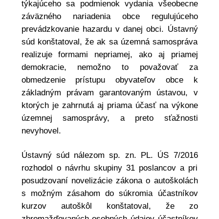
týkajúceho sa podmienok vydania všeobecne
záväzného nariadenia obce regulujúceho
prevádzkovanie hazardu v danej obci. Ústavný
súd konštatoval, že ak sa územná samospráva
realizuje formami nepriamej, ako aj priamej
demokracie, nemožno to považovať za
obmedzenie prístupu obyvateľov obce k
základným právam garantovaným ústavou, v
ktorých je zahrnutá aj priama účasť na výkone
územnej samosprávy, a preto sťažnosti
nevyhovel.
Ústavný súd nálezom sp. zn. PL. ÚS 7/2016
rozhodol o návrhu skupiny 31 poslancov a pri
posudzovaní novelizácie zákona o autoškolách
s možným zásahom do súkromia účastníkov
kurzov autoškôl konštatoval, že zo
zhromažďovaných osobných údajov účastníkov