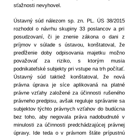
sťažnosti nevyhovel.
Ústavný súd nálezom sp. zn. PL. ÚS 38/2015
rozhodol o návrhu skupiny 33 poslancov a pri
posudzovaní, či je znenie zákona o dani z
príjmov v súlade s ústavou, konštatoval, že
predĺženie doby odpisovania majetku možno
považovať za riziko, s ktorým musia
podnikateľské subjekty pri vstupe na trh počítať.
Ústavný súd taktiež konštatoval, že nová
právna úprava je síce aplikovaná na platné
právne vzťahy založené za účinnosti rušeného
právneho predpisu, avšak reguluje správanie sa
subjektov týchto právnych vzťahov do budúcna
bez toho, aby negovala práva nadobudnuté v
minulosti za účinnosti predchádzajúcej právnej
úpravy. Ide teda o v právnom štáte prípustnú