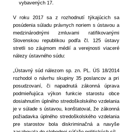
vybavených 17.
V roku 2017 sa z rozhodnutí týkajúcich sa
posúdenia súladu právnych noriem s ústavou a
medzinárodnými zmluvami ratifikovanými
Slovenskou republikou podľa čl. 125 ústavy
stretli so záujmom médií a verejnosti viaceré
nálezy ústavného súdu:
„Ústavný súd nálezom sp. zn. PL. ÚS 18/2014
rozhodol o návrhu skupiny 35 poslancov a pri
posudzovaní, či napadnutá zákonná úprava
podmieňujúca výkon funkcie starostu obce
dosiahnutím úplného stredoškolského vzdelania
je v súlade s ústavou, konštatoval, že zákonná
požiadavka úplného stredoškolského vzdelania
pre starostov bola diskriminačná a navyše
zasahovala do slobodnej súťaže politických síl.