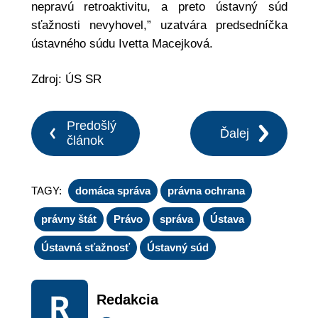
nepravú retroaktivitu, a preto ústavný súd
sťažnosti nevyhovel,” uzatvára predsedníčka
ústavného súdu Ivetta Macejková.
Zdroj: ÚS SR
Predošlý
Ďalej
článok
TAGY:
domáca správa
právna ochrana
právny štát
Právo
správa
Ústava
Ústavná sťažnosť
Ústavný súd
Redakcia