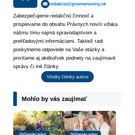
redakcia@pravnenoviny.sk
Zabezpečujeme redakčnú činnosť a
prispievame do obsahu Právnych novín vďaka
nášmu tímu najmä spravodajstvom a
prehľadovými informáciami. Taktiež radi
poskytneme odpovede na Vaše otázky a
privítame aj akékoľvek podnety na zaujímavé
správy či iné články.
Všetky články autora
Mohlo by vás zaujímať
Občianske právo
Občianske právo