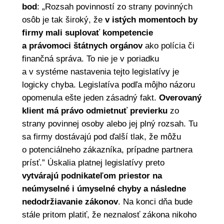
bod
: „Rozsah povinností zo strany povinných
osôb je tak široký, že
v istých momentoch by
firmy mali suplovať kompetencie
a právomoci štátnych orgánov
ako polícia či
finančná správa. To nie je v poriadku
a v systéme nastavenia tejto legislatívy je
logicky chyba. Legislatíva podľa môjho názoru
opomenula ešte jeden zásadný fakt.
Overovaný
klient má právo odmietnuť previerku
zo
strany povinnej osoby alebo jej plný rozsah. Tu
sa firmy dostávajú pod ďalší tlak, že môžu
o potenciálneho zákazníka, prípadne partnera
prísť.” Úskalia platnej legislatívy preto
vytvárajú podnikateľom priestor na
neúmyselné i úmyselné chyby a následne
nedodržiavanie zákonov
. Na konci dňa bude
stále pritom platiť, že neznalosť zákona nikoho