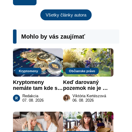
Všetky články autora
Mohlo by vás zaujímať
Kryptomeny
Občianske právo
Kryptomeny 
Keď darovaný 
nemáte tam kde si 
pozemok nie je 
myslíte: Viete, kde 
„hotová vec“: kedy 
Redakcia
Viktória Kertészová
sa naozaj 
môže darca žiadať 
07. 08. 2026
06. 08. 2026
nachádzajú?
dar späť