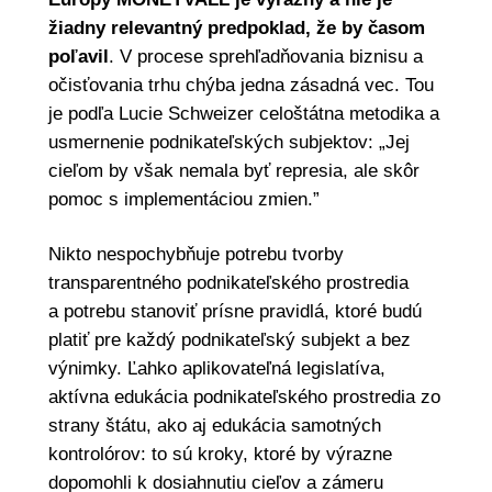
žiadny relevantný predpoklad, že by časom
poľavil
. V procese sprehľadňovania biznisu a
očisťovania trhu chýba jedna zásadná vec. Tou
je podľa Lucie Schweizer celoštátna metodika a
usmernenie podnikateľských subjektov: „Jej
cieľom by však nemala byť represia, ale skôr
pomoc s implementáciou zmien.”
Nikto nespochybňuje potrebu tvorby
transparentného podnikateľského prostredia
a potrebu stanoviť prísne pravidlá, ktoré budú
platiť pre každý podnikateľský subjekt a bez
výnimky. Ľahko aplikovateľná legislatíva,
aktívna edukácia podnikateľského prostredia zo
strany štátu, ako aj edukácia samotných
kontrolórov: to sú kroky, ktoré by výrazne
dopomohli k dosiahnutiu cieľov a zámeru