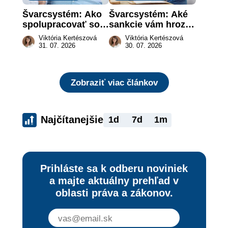
Švarcsystém: Ako 
Švarcsystém: Aké 
spolupracovať so 
sankcie vám hrozia 
živnostníkom 
a prečo nestačí 
Viktória Kertészová
Viktória Kertészová
legálne a bez 
zaplatiť pokutu?
31. 07. 2026
30. 07. 2026
rizika?
Zobraziť viac článkov
Najčítanejšie
1d
7d
1m
Prihláste sa k odberu noviniek
a majte aktuálny prehľad v
oblasti práva a zákonov.