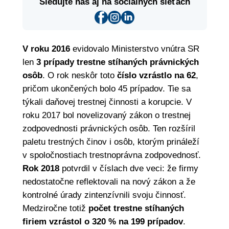
Sledujte nás aj na sociálnych sieťach
V roku 2016
evidovalo Ministerstvo vnútra SR
len
3 prípady trestne stíhaných právnických
osôb
. O rok neskôr toto
číslo vzrástlo na 62
,
pričom ukončených bolo 45 prípadov. Tie sa
týkali daňovej trestnej činnosti a korupcie. V
roku 2017 bol novelizovaný zákon o trestnej
zodpovednosti právnických osôb. Ten rozšíril
paletu trestných činov i osôb, ktorým prináleží
v spoločnostiach trestnoprávna zodpovednosť.
Rok 2018
potvrdil v číslach dve veci: že firmy
nedostatočne reflektovali na nový zákon a že
kontrolné úrady zintenzívnili svoju činnosť.
Medziročne totiž
počet trestne stíhaných
firiem vzrástol o 320 % na 199 prípadov
.