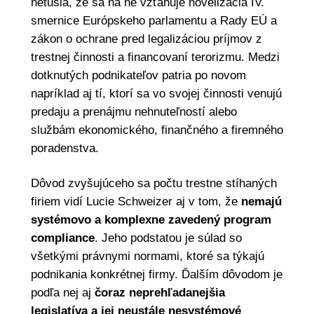
netušia, že sa na ne vzťahuje novelizácia IV.
smernice Európskeho parlamentu a Rady EÚ a
zákon o ochrane pred legalizáciou príjmov z
trestnej činnosti a financovaní terorizmu. Medzi
dotknutých podnikateľov patria po novom
napríklad aj tí, ktorí sa vo svojej činnosti venujú
predaju a prenájmu nehnuteľností alebo
službám ekonomického, finančného a firemného
poradenstva.
Dôvod zvyšujúceho sa počtu trestne stíhaných
firiem vidí Lucie Schweizer aj v tom, že
nemajú
systémovo a komplexne zavedený program
compliance
. Jeho podstatou je súlad so
všetkými právnymi normami, ktoré sa týkajú
podnikania konkrétnej firmy. Ďalším dôvodom je
podľa nej aj
čoraz neprehľadanejšia
legislatíva a jej neustále nesystémové