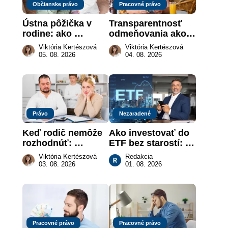
Občianske právo
Pracovné právo
Ústna pôžička v 
Transparentnosť 
rodine: ako 
odmeňovania ako 
vymôcť peniaze, 
právna povinnosť: 
Viktória Kertészová
Viktória Kertészová
keď na papieri nie 
revolúcia na 
05. 08. 2026
04. 08. 2026
je takmer nič
slovenskom trhu 
práce
Právo
Nezaradené
Keď rodič nemôže 
Ako investovať do 
rozhodnúť: 
ETF bez starostí: 
nahradenie prejavu 
Investičné plány, 
Viktória Kertészová
Redakcia
vôle súdom v 
ktoré urobia prácu 
03. 08. 2026
01. 08. 2026
záujme dieťaťa
za vás
Pracovné právo
Pracovné právo