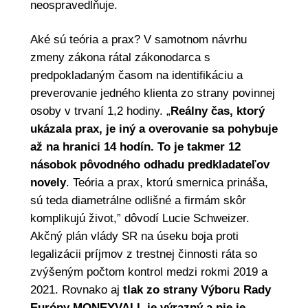
neospravedlňuje.
Aké sú teória a prax? V samotnom návrhu
zmeny zákona rátal zákonodarca s
predpokladaným časom na identifikáciu a
preverovanie jedného klienta zo strany povinnej
osoby v trvaní 1,2 hodiny. „
Reálny čas, ktorý
ukázala prax, je iný a overovanie sa pohybuje
až na hranici 14 hodín. To je takmer 12
násobok pôvodného odhadu predkladateľov
novely
. Teória a prax, ktorú smernica prináša,
sú teda diametrálne odlišné a firmám skôr
komplikujú život,” dôvodí Lucie Schweizer.
Akčný plán vlády SR na úseku boja proti
legalizácii príjmov z trestnej činnosti ráta so
zvýšeným počtom kontrol medzi rokmi 2019 a
2021. Rovnako aj
tlak zo strany Výboru Rady
Európy MONEYVALL je výrazný a nie je