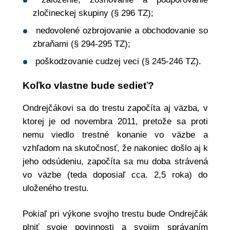
zločineckej skupiny (§ 296 TZ);
nedovolené ozbrojovanie a obchodovanie so
zbraňami (§ 294-295 TZ);
poškodzovanie cudzej veci (§ 245-246 TZ).
Koľko vlastne bude sedieť?
Ondrejčákovi sa do trestu započíta aj väzba, v
ktorej je od novembra 2011, pretože sa proti
nemu viedlo trestné konanie vo väzbe a
vzhľadom na skutočnosť, že nakoniec došlo aj k
jeho odsúdeniu, započíta sa mu doba strávená
vo väzbe (teda doposiaľ cca. 2,5 roka) do
uloženého trestu.
Pokiaľ pri výkone svojho trestu bude Ondrejčák
plniť svoje povinnosti a svojim správaním