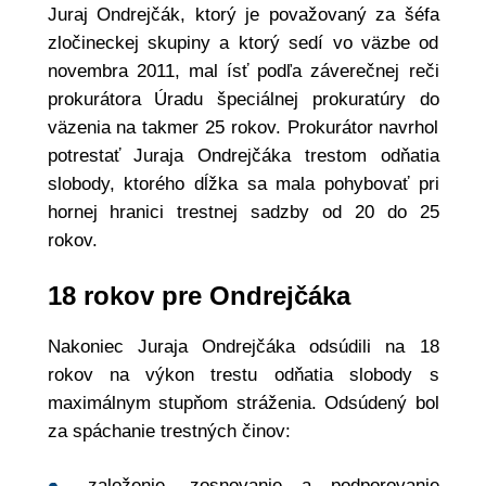
Juraj Ondrejčák, ktorý je považovaný za šéfa
zločineckej skupiny a ktorý sedí vo väzbe od
novembra 2011, mal ísť podľa záverečnej reči
prokurátora Úradu špeciálnej prokuratúry do
väzenia na takmer 25 rokov. Prokurátor navrhol
potrestať Juraja Ondrejčáka trestom odňatia
slobody, ktorého dĺžka sa mala pohybovať pri
hornej hranici trestnej sadzby od 20 do 25
rokov.
18 rokov pre Ondrejčáka
Nakoniec Juraja Ondrejčáka odsúdili na 18
rokov na výkon trestu odňatia slobody s
maximálnym stupňom stráženia. Odsúdený bol
za spáchanie trestných činov:
založenie, zosnovanie a podporovanie