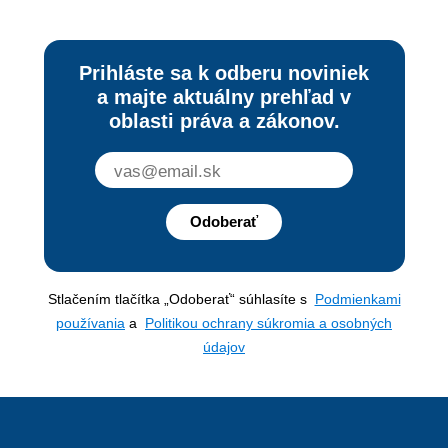
Prihláste sa k odberu noviniek
a majte aktuálny prehľad v
oblasti práva a zákonov.
Odoberať
Stlačením tlačítka „Odoberať“ súhlasíte s
Podmienkami
používania
a
Politikou ochrany súkromia a osobných
údajov