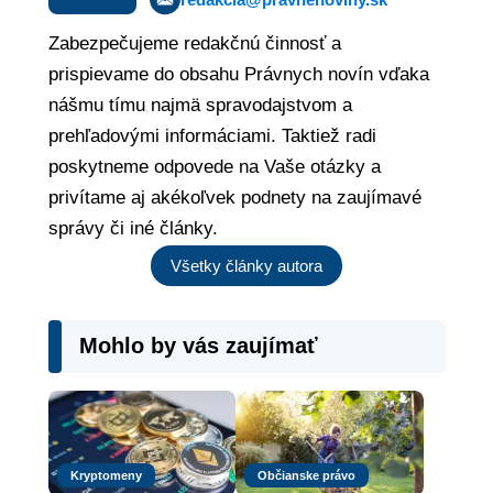
Zabezpečujeme redakčnú činnosť a
prispievame do obsahu Právnych novín vďaka
nášmu tímu najmä spravodajstvom a
prehľadovými informáciami. Taktiež radi
poskytneme odpovede na Vaše otázky a
privítame aj akékoľvek podnety na zaujímavé
správy či iné články.
Všetky články autora
Mohlo by vás zaujímať
Kryptomeny
Občianske právo