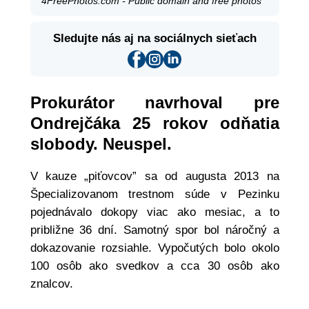
4FreePhotos.com - Public domain and free photos
Sledujte nás aj na sociálnych sieťach
Prokurátor navrhoval pre
Ondrejčáka 25 rokov odňatia
slobody. Neuspel.
V kauze „piťovcov” sa od augusta 2013 na
Špecializovanom trestnom súde v Pezinku
pojednávalo dokopy viac ako mesiac, a to
približne 36 dní. Samotný spor bol náročný a
dokazovanie rozsiahle. Vypočutých bolo okolo
100 osôb ako svedkov a cca 30 osôb ako
znalcov.