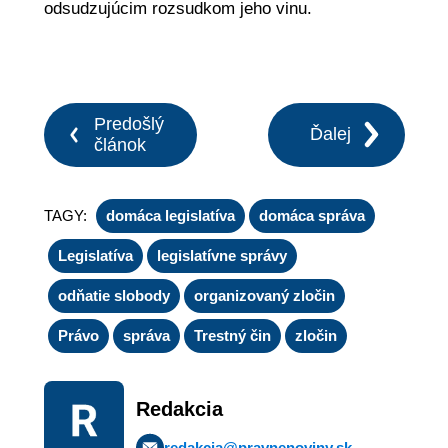
odsudzujúcim rozsudkom jeho vinu.
Predošlý
Ďalej
článok
TAGY:
domáca legislatíva
domáca správa
Legislatíva
legislatívne správy
odňatie slobody
organizovaný zločin
Právo
správa
Trestný čin
zločin
Redakcia
redakcia@pravnenoviny.sk