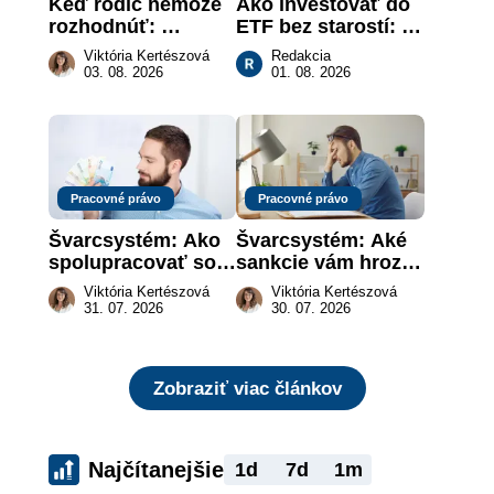
Keď rodič nemôže 
Ako investovať do 
rozhodnúť: 
ETF bez starostí: 
nahradenie prejavu 
Investičné plány, 
Viktória Kertészová
Redakcia
vôle súdom v 
ktoré urobia prácu 
03. 08. 2026
01. 08. 2026
záujme dieťaťa
za vás
Pracovné právo
Pracovné právo
Švarcsystém: Ako 
Švarcsystém: Aké 
spolupracovať so 
sankcie vám hrozia 
živnostníkom 
a prečo nestačí 
Viktória Kertészová
Viktória Kertészová
legálne a bez 
zaplatiť pokutu?
31. 07. 2026
30. 07. 2026
rizika?
Zobraziť viac článkov
Najčítanejšie
1d
7d
1m