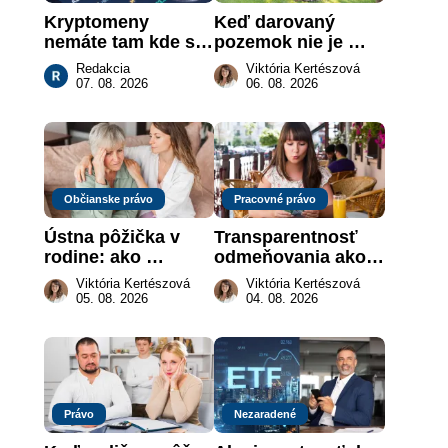
Kryptomeny 
Keď darovaný 
nemáte tam kde si 
pozemok nie je 
myslíte: Viete, kde 
„hotová vec“: kedy 
Redakcia
Viktória Kertészová
sa naozaj 
môže darca žiadať 
07. 08. 2026
06. 08. 2026
nachádzajú?
dar späť
Občianske právo
Pracovné právo
Ústna pôžička v 
Transparentnosť 
rodine: ako 
odmeňovania ako 
vymôcť peniaze, 
právna povinnosť: 
Viktória Kertészová
Viktória Kertészová
keď na papieri nie 
revolúcia na 
05. 08. 2026
04. 08. 2026
je takmer nič
slovenskom trhu 
práce
Právo
Nezaradené