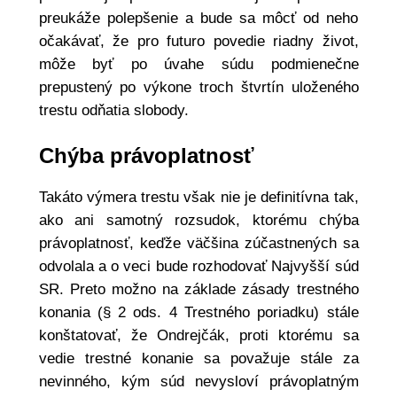
preukáže polepšenie a bude sa môcť od neho
očakávať, že pro futuro povedie riadny život,
môže byť po úvahe súdu podmienečne
prepustený po výkone troch štvrtín uloženého
trestu odňatia slobody.
Chýba právoplatnosť
Takáto výmera trestu však nie je definitívna tak,
ako ani samotný rozsudok, ktorému chýba
právoplatnosť, keďže väčšina zúčastnených sa
odvolala a o veci bude rozhodovať Najvyšší súd
SR. Preto možno na základe zásady trestného
konania (§ 2 ods. 4 Trestného poriadku) stále
konštatovať, že Ondrejčák, proti ktorému sa
vedie trestné konanie sa považuje stále za
nevinného, kým súd nevysloví právoplatným