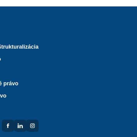
trukturalizácia
o
é právo
ávo