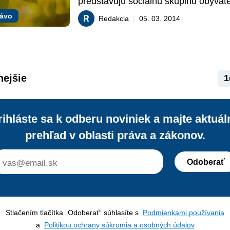
predstavujú sociálnu skupinu obyvate
vyžadujúcu veľkú pozornosť zo strany 
rávo
Redakcia
|
05. 03. 2014
v oblasti politiky zamestnanosti. Kto je
považovaný za zdravotne postihnuté
povinnosti zamestnávateľ voči taký
nejšie
1
rihláste sa k odberu noviniek a majte aktuál
prehľad v oblasti práva a zákonov.
Odoberať
Stlačením tlačítka „Odoberať“ súhlasíte s
Podmienkami používania
a
Politikou ochrany súkromia a osobných údajov