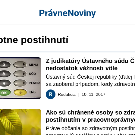
otne postihnutí
Z judikatúry Ústavného súdu ČR
nedostatok vážnosti vôle
Ústavný súd Českej republiky (ďalej 
sa zaoberal prípadom, kedy zdravotne
osoby (nevidiace) podpísali zmluvu o 
Redakcia
|
10. 11. 2017
pričom v predmetnej zmluve bol uved
nesprávny účet, na ktorý sa malo plniť
Ako sú chránené osoby so zdr
ich známeho, ktorý im pomáhal s uza
postihnutím v pracovnoprávnyc
zmluvy o úvere. Samozrejme, peniaz
vzťahoch?
známeho už nevideli. Poďme sa na d
Práve občania so zdravotným postihn
sťažnosť pozrieť bližšie. 