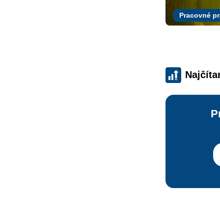
Pracovné p
Najčíta
P