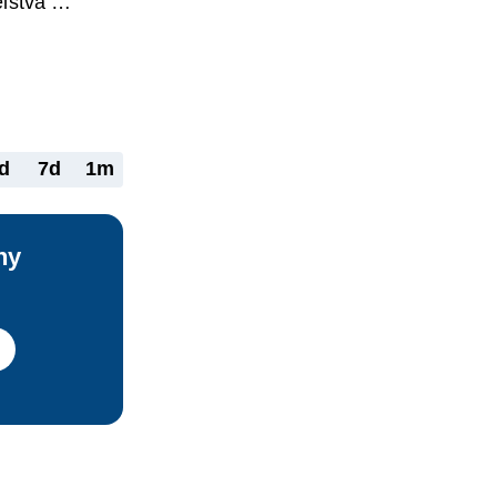
ľstva 
štátu a to aj 
 
ho a aké má 
mto osobám?
d
7d
1m
ny